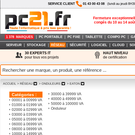
SERVICE CLIENT
01 43 00 43 08
(lundi au jeudi 8H3
Fermeture exceptionnell
congés du 10 au 14 aoû
|
|
|
|
|
1 378 MARQUES
PC PORTABLE
PC FIXE
TABLETTE
COMPO PC
G
|
|
|
|
|
|
SERVEUR
STOCKAGE
RÉSEAU
SÉCURITÉ
LOGICIEL
CLOUD
SO
30 EXPERTS IT
HAUT NIVEAU
pour tous vos projets
de certification
ACCUEIL
> RÉSEAU
> ONDULEURS
> EATON
30000 à 39999 VA
Catégories :
40000 à 49999 VA
00001 à 00999 VA
50000 à 100000 VA
01000 à 01999 VA
Onduleur
02000 à 02999 VA
03000 à 03999 VA
05000 à 05999 VA
06000 à 06999 VA
08000 à 08999 VA
10000 à 14999 VA