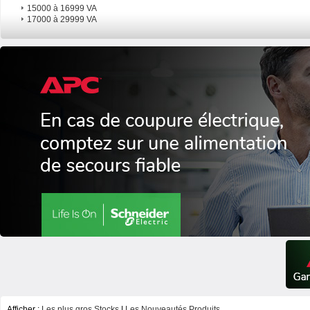
15000 à 16999 VA
17000 à 29999 VA
Afficher :
Les plus gros Stocks
|
Les Nouveautés Produits