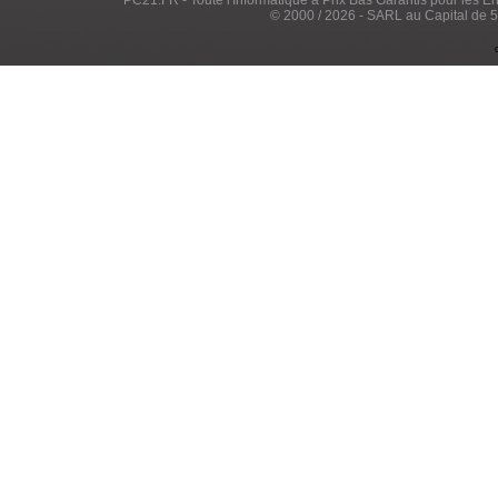
PC21.FR - Toute l'Informatique à Prix Bas Garantis pour les Entr
© 2000 / 2026 - SARL au Capital de