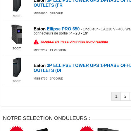
Eaton
3P ELLIPSE TOWER UPS 1-PHASE OFFL
OUTLETS (FR
MGE8800 3P900UF
zoom
Eaton
Ellipse PRO 650
-
Onduleur - CA 230 V - 400 Wat
connecteurs de sortie
: 4 - 2U - 19"
MODÈLE EN PRISE DIN (PRISE EUROPÉENNE)
zoom
MGE2259 ELP650DIN
Eaton
3P ELLIPSE TOWER UPS 1-PHASE OFFL
OUTLETS (DI
MGE8799 3P900UD
zoom
1
2
NOTRE SELECTION ONDULEURS :