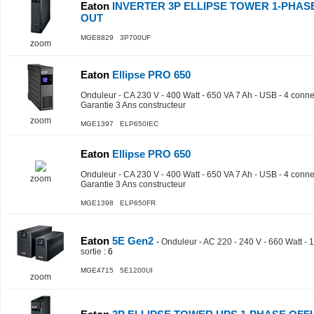
Eaton
INVERTER 3P ELLIPSE TOWER 1-PHASE
OUT
MGE8829 3P700UF
zoom
Eaton
Ellipse PRO 650
Onduleur - CA 230 V - 400 Watt - 650 VA 7 Ah - USB - 4 connect
Garantie 3 Ans constructeur
zoom
MGE1397 ELP650IEC
Eaton
Ellipse PRO 650
Onduleur - CA 230 V - 400 Watt - 650 VA 7 Ah - USB - 4 connect
zoom
Garantie 3 Ans constructeur
MGE1398 ELP650FR
Eaton
5E Gen2
-
Onduleur - AC 220 - 240 V - 660 Watt - 
sortie
: 6
MGE4715 5E1200UI
zoom