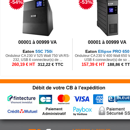
-54%
-53%
00001 à 00999 VA
00001 à 00999 VA
Eaton
5SC 750i
Eaton
Ellipse PRO 650
Onduleur CA 230 V 525 Watt 750 VA RS-
Onduleur CA 230 V 400 Watt 650 V
232, USB 6 connecteur(s) de ...
USB 4 connecteur(s) de so ..
260,19 € HT
157,39 € HT
312,22 € TTC
188,86 € T