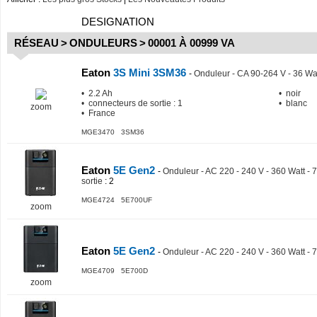
DESIGNATION
RÉSEAU
>
ONDULEURS
>
00001 À 00999 VA
Eaton
3S Mini 3SM36
-
Onduleur - CA 90-264 V - 36 Wa
• 2.2 Ah
• noir
• connecteurs de sortie : 1
• blanc
zoom
• France
MGE3470 3SM36
Eaton
5E Gen2
-
Onduleur - AC 220 - 240 V - 360 Watt - 
sortie
: 2
MGE4724 5E700UF
zoom
Eaton
5E Gen2
-
Onduleur - AC 220 - 240 V - 360 Watt - 7
MGE4709 5E700D
zoom