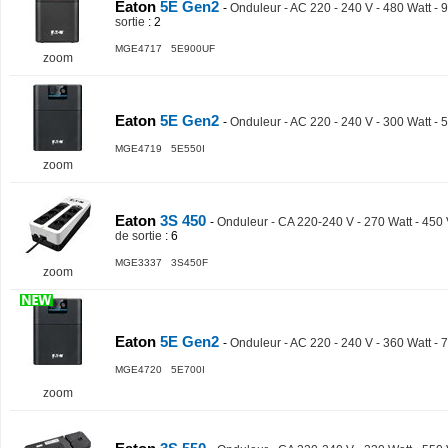
Eaton
5E Gen2
-
Onduleur - AC 220 - 240 V - 480 Watt - 
sortie
: 2
MGE4717 5E900UF
zoom
Eaton
5E Gen2
-
Onduleur - AC 220 - 240 V - 300 Watt - 5
MGE4719 5E550I
zoom
Eaton
3S 450
-
Onduleur - CA 220-240 V - 270 Watt - 450
de sortie
: 6
MGE3337 3S450F
zoom
Eaton
5E Gen2
-
Onduleur - AC 220 - 240 V - 360 Watt - 7
MGE4720 5E700I
zoom