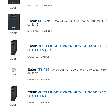
MGE4712 5E900UD
zoom
Eaton
5E Gen2
-
Onduleur - AC 220 - 240 V - 360 Watt - 
sortie
: 2
MGE4714 5E700UD
zoom
Eaton
3P ELLIPSE TOWER UPS 1-PHASE OFFL
OUTLETS (FR
MGE8792 3P550F
zoom
Eaton
3S 450
-
Onduleur - CA 220-240 V - 270 Watt - 450
de sortie
: 6
zoom
MGE3340 3S450D
Eaton
3P ELLIPSE TOWER UPS 1-PHASE OFFL
OUTLETS (IE
MGE8793 3P550I
zoom