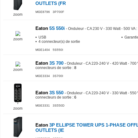
OUTLETS (FR
MGE8796 3P700F
zoom
Eaton
5S 550i
-
Onduleur - CA 230 V - 330 Watt - 500 VA
:
• USB
• Garanti
zoom
• 4 connecteur(s) de sortie
MGE1404 5S550I
Eaton
3S 700
-
Onduleur - CA 220-240 V - 420 Watt - 700
connecteurs de sortie
: 8
zoom
MGE3334 3S700I
Eaton
3S 550
-
Onduleur - CA 220-240 V - 330 Watt - 550
connecteurs de sortie
: 6
MGE3331 3S550D
zoom
Eaton
3P ELLIPSE TOWER UPS 1-PHASE OFFL
OUTLETS (IE