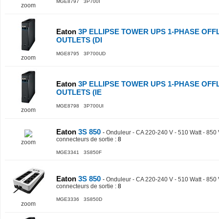
MGE8797 3P700I
zoom
Eaton
3P ELLIPSE TOWER UPS 1-PHASE OFFL
OUTLETS (DI
MGE8795 3P700UD
zoom
Eaton
3P ELLIPSE TOWER UPS 1-PHASE OFFL
OUTLETS (IE
MGE8798 3P700UI
zoom
Eaton
3S 850
-
Onduleur - CA 220-240 V - 510 Watt - 850
connecteurs de sortie
: 8
zoom
MGE3341 3S850F
Eaton
3S 850
-
Onduleur - CA 220-240 V - 510 Watt - 850
connecteurs de sortie
: 8
MGE3336 3S850D
zoom