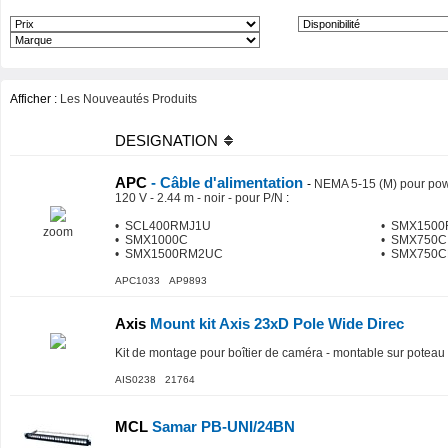
Afficher :
Les Nouveautés Produits
DESIGNATION
APC
- Câble d'alimentation
-
NEMA 5-15 (M) pour pow
120 V - 2.44 m - noir - pour P/N
:
• SCL400RMJ1U
• SMX150
zoom
• SMX1000C
• SMX750C
• SMX1500RM2UC
• SMX750
APC1033 AP9893
Axis
Mount kit Axis 23xD Pole Wide Direc
Kit de montage pour boîtier de caméra - montable sur poteau
AIS0238 21764
MCL
Samar PB-UNI/24BN