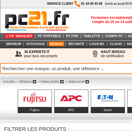
SERVICE CLIENT
01 43 00 43 08
(lundi au jeudi 8H3
Fermeture exceptionnell
congés du 10 au 14 aoû
|
|
|
|
|
1 378 MARQUES
PC PORTABLE
PC FIXE
TABLETTE
COMPO PC
G
|
|
|
|
|
|
SERVEUR
STOCKAGE
RÉSEAU
SÉCURITÉ
LOGICIEL
CLOUD
SO
30 EXPERTS IT
HAUT NIVEAU
pour tous vos projets
de certification
ACCUEIL
> RÉSEAU
> ONDULEURS
> ONDULEUR
Fujitsu
APC
Eaton
FILTRER LES PRODUITS :