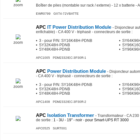
zoom
Boîtier de piles (montable sur rack / externe) - 12 x batterie -
EWR0799 GXT4-72VBATTE
APC
IT Power Distribution Module
-
Disjoncteur a
enfichable) - CA 400 V - triphasé - connecteurs de sortie
:
• 3 - pour P/N: SY16K48H-PDNB
• SY64K96
zoom
• SY32K48H-PDNB
• SY96K16
• SY48K48H-PDNB
• SY96K96
APC1005 PDM2332IEC-3P30R-1
APC
Power Distribution Module
-
Disjoncteur autom
- CA 400 V - triphasé - connecteurs de sortie
:
• 3 - pour P/N: SY16K48H-PDNB
• SY64K96
zoom
• SY32K48H-PDNB
• SY96K16
• SY48K48H-PDNB
• SY96K96
APC1408 PDM2332IEC-3P30R-2
APC
Isolation Transformer
-
Transformateur - CA 230 
de sortie
: 1 - 3U - 19" - noir - pour Smart-UPS RT 3000
APC0525 SURT001