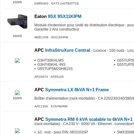
zoom
EWR0463 GXT3-240TBATTCE
Eaton
9SX 9SX11KIPM
Module d'extension pour unité de distribution électrique - p
Garantie 2 Ans constructeur
zoom
MGE1208 9SX11KIPM
APC
InfraStruXure Central
-
Licence - 100 nuds - Lin
• G3HT30KHLMS
• G55TUP
• G3HT40KHL-INS
• G55TUP
• G55TUPSM20HB15S
APC0674 AP95100
APC
Symmetra LX 8kVA N+1 Frame
zoom
Boîtier d'alimentation (rack-montable) - CA 220/230/240/380
APC1359 SYAF8KRMI
APC
Symmetra RM 6 kVA scalable to 6kVA N+1
(rack-montable) - CA 230 V - 6000 VA - Ethernet - connecteurs
• 10 - noir - pour P/N: AR3103SP
• SMX300