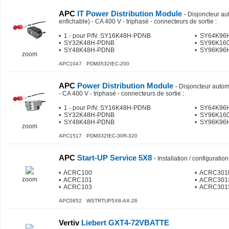
APC
IT Power Distribution Module
-
Disjoncteur a
enfichable) - CA 400 V - triphasé - connecteurs de sortie
:
• 1 - pour P/N: SY16K48H-PDNB
• SY64K96
• SY32K48H-PDNB
• SY96K16
• SY48K48H-PDNB
• SY96K96
zoom
APC1047 PDM3532IEC-200
APC
Power Distribution Module
-
Disjoncteur autom
- CA 400 V - triphasé - connecteurs de sortie
:
• 1 - pour P/N: SY16K48H-PDNB
• SY64K96
• SY32K48H-PDNB
• SY96K16
• SY48K48H-PDNB
• SY96K96
zoom
APC1517 PDM332IEC-30R-320
APC
Start-UP Service 5X8
-
Installation / configuration
• ACRC100
• ACRC301
zoom
• ACRC101
• ACRC301
• ACRC103
• ACRC301
APC0852 WSTRTUP5X8-AX-26
Vertiv
Liebert GXT4-72VBATTE