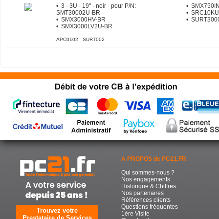
• 3 - 3U - 19" - noir - pour P/N:
• SMX750I
SMT30002U-BR
• SRC10KU
• SMX3000HV-BR
• SURT300
• SMX3000LV2U-BR
APC0102 SURT002
A PROPOS de PC21.FR
Qui sommes-nous ?
Nos engagements
Historique & Chiffres
Nos partenaires
Références clients
Questions fréquentes
Trouvez votre
1ère Visite
Prestataire de Services