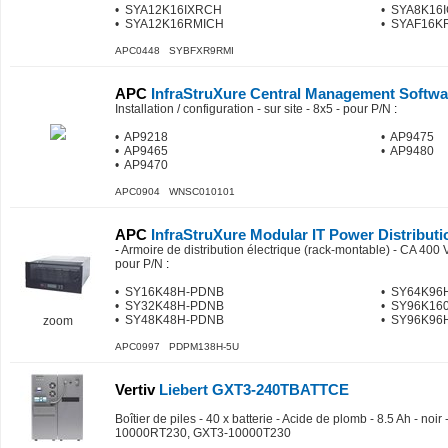
• SYA12K16IXRCH
• SYA8K16
• SYA12K16RMICH
• SYAF16K
APC0448 SYBFXR9RMI
APC
InfraStruXure Central Management Softwa
Installation / configuration - sur site - 8x5 - pour P/N
:
• AP9218
• AP9475
• AP9465
• AP9480
• AP9470
APC0904 WNSC010101
APC
InfraStruXure Modular IT Power Distributio
-
Armoire de distribution électrique (rack-montable) - CA 400 V
pour P/N
:
• SY16K48H-PDNB
• SY64K96
• SY32K48H-PDNB
• SY96K16
• SY48K48H-PDNB
• SY96K96
zoom
APC0997 PDPM138H-5U
Vertiv
Liebert GXT3-240TBATTCE
Boîtier de piles - 40 x batterie - Acide de plomb - 8.5 Ah - noi
10000RT230, GXT3-10000T230