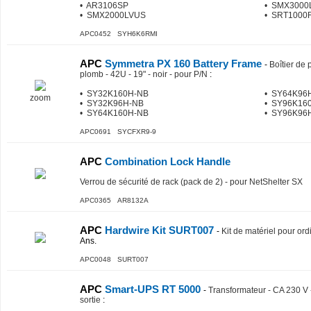
• AR3106SP
• SMX3000
• SMX2000LVUS
• SRT1000
APC0452 SYH6K6RMI
APC
Symmetra PX 160 Battery Frame
-
Boîtier de p
plomb - 42U - 19" - noir - pour P/N
:
• SY32K160H-NB
• SY64K96
zoom
• SY32K96H-NB
• SY96K16
• SY64K160H-NB
• SY96K96
APC0691 SYCFXR9-9
APC
Combination Lock Handle
Verrou de sécurité de rack (pack de 2) - pour NetShelter SX
APC0365 AR8132A
APC
Hardwire Kit SURT007
-
Kit de matériel pour ord
Ans.
APC0048 SURT007
APC
Smart-UPS RT 5000
-
Transformateur - CA 230 V 
sortie
: