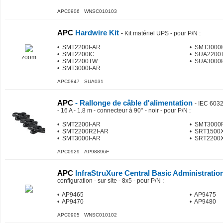
APC0906 WNSC010103
APC
Hardwire Kit
-
Kit matériel UPS - pour P/N
:
• SMT2200I-AR
• SMT3000
• SMT2200IC
• SUA2200
zoom
• SMT2200TW
• SUA3000I
• SMT3000I-AR
APC0847 SUA031
APC
- Rallonge de câble d'alimentation
-
IEC 6032
- 16 A - 1.8 m - connecteur à 90° - noir - pour P/N
:
• SMT2200I-AR
• SMT3000
• SMT2200R2I-AR
• SRT1500X
• SMT3000I-AR
• SRT2200
APC0929 AP98896F
APC
InfraStruXure Central Basic Administratio
configuration - sur site - 8x5 - pour P/N
:
• AP9465
• AP9475
• AP9470
• AP9480
APC0905 WNSC010102