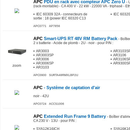
APC
PDU en rack avec compteur APC Zero U
-
U
(rack-montable) - CA 400 V - 22 kW - 22000 VA - triphasé - Et
• IEC 60309 32A - connecteurs de
• IEC 60320 
sortie : 18 (power IEC 60320 C13
APC0771 AP7856
APC
Smart-UPS RT 48V RM Battery Pack
-
Boîtie
2 x batterie - Acide de plomb - 2U - noir - pour P/N
:
• AR3003
• AR3103S
• AR3003SP
• AR3106
• AR3006
• AR3106S
• AR3006SP
• AR9300S
zoom
• AR3103
APC0900 SURTA48RMXLBP2U
APC
- Système de captation d'air
noir - 42U
APC0724 ACCS1006
APC
Extended Run Frame 9 Battery
-
Boîtier d'ali
CA 230 V - 13U - pour P/N
:
• SYA12K16ICH
• SYA16K1