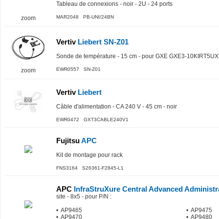
Tableau de connexions - noir - 2U - 24 ports
MAR2048 PB-UNI/24BN
zoom
Vertiv
Liebert SN-Z01
Sonde de température - 15 cm - pour GXE GXE3-10KIRT5UX
EWR0557 SN-Z01
zoom
Vertiv
Liebert
Câble d'alimentation - CA 240 V - 45 cm - noir
EWR0472 GXT3CABLE240V1
Fujitsu
APC
Kit de montage pour rack
FNS3164 S26361-F2845-L1
APC
InfraStruXure Central Advanced Administr
site - 8x5 - pour P/N
:
• AP9465
• AP9475
• AP9470
• AP9480