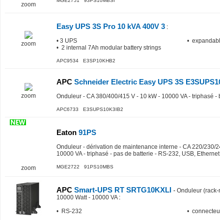
MGE2751 93PS10MBSI
zoom
Easy UPS 3S Pro 10 kVA 400V 3
:
• 3 UPS
• expandabl
zoom
• 2 internal 7Ah modular battery strings
APC9534 E3SP10KHB2
APC
Schneider Electric Easy UPS 3S E3SUPS1
zoom
Onduleur - CA 380/400/415 V - 10 kW - 10000 VA - triphasé - 
APC6733 E3SUPS10K3IB2
Eaton
91PS
Onduleur - dérivation de maintenance interne - CA 220/230/2
10000 VA - triphasé - pas de batterie - RS-232, USB, Ethernet
MGE2722 91PS10MBS
zoom
APC
Smart-UPS RT SRTG10KXLI
-
Onduleur (rack-
10000 Watt - 10000 VA
:
• RS-232
• connecteur