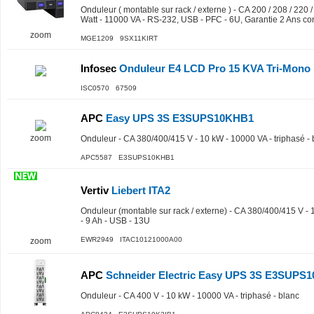
Onduleur ( montable sur rack / externe ) - CA 200 / 208 / 220 
Watt - 11000 VA - RS-232, USB - PFC - 6U, Garantie 2 Ans co
zoom
MGE1209 9SX11KIRT
Infosec
Onduleur E4 LCD Pro 15 KVA Tri-Mono
ISC0570 67509
APC
Easy UPS 3S E3SUPS10KHB1
zoom
Onduleur - CA 380/400/415 V - 10 kW - 10000 VA - triphasé - 
APC5587 E3SUPS10KHB1
Vertiv
Liebert ITA2
Onduleur (montable sur rack / externe) - CA 380/400/415 V - 
- 9 Ah - USB - 13U
EWR2949 ITAC10121000A00
zoom
APC
Schneider Electric Easy UPS 3S E3SUPS1
Onduleur - CA 400 V - 10 kW - 10000 VA - triphasé - blanc