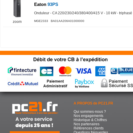
Eaton
93PS
Onduleur - CA 220/230/240/380/400/415 V - 10 kW - triphasé
MGE2333 BA01AA206A01000000
zoom
A PROPOS de PC21.FR
Qui sommes-nous ?
Nos engagements
Historique & Chiffres
Nos partenaires
Références clients
Questions fréquentes