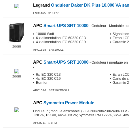
Legrand
Onduleur Daker DK Plus 10.000 VA sans
LND0465 310177
APC
Smart-UPS SRT 10000
-
Onduleur - Montable sur
• 10000 Watt
• Signal so
• 6 x alimentation IEC 60320 C13
• Écran LC
• 4 x alimentation IEC 60320 C19
• Garantie 2
zoom
APC1528 SRT10KXLI
APC
Smart-UPS SRT 10000
-
Onduleur ( montage en 
:
• 6x IEC 320 C13
• Ecran LC
zoom
• 4x IEC 320 C19
• Carte de 
• Bornier
• Garantie 2
APC1524 SRT10KRMXLI
APC
Symmetra Power Module
Onduleur ( module enfichable ) - CA 200/208/230/240/400 V 
12KVA, 16KVA, 4KVA, 8KVA; Symmetra RM 12kVA, 2kVA, 4kV
APC0211 SYPM