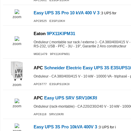
APC5601 E3SUPS10KH
Easy UPS 3S Pro 10 kVA 400 V 3
:3 UPS for
zoom
APC9525 E3SP10KH
Eaton
9PX11KIPM31
Onduleur ( montable sur rack / externe ) - CA 380/400/415 V -
zoom
RS-232, USB - PFC - 3U - 19", Garantie 2 Ans constructeur
MGE1479 9PX11KIPM31
APC
Schneider Electric Easy UPS 3S E3SUPS1
Onduleur - CA 380/400/415 V - 10 kW - 10000 VA - triphasé - p
APC6777 E3SUPS10K3I
zoom
APC
Easy UPS SRV SRV10KRI
zoom
Onduleur (rack-montable) - CA 220/230/240 V - 10 kW - 100
APC6118 SRV10KRI
Easy UPS 3S Pro 10kVA 400V 3
:3 UPS for i