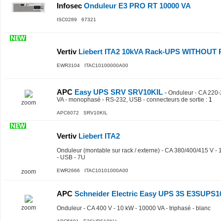
Infosec
Onduleur E3 PRO RT 10000 VA
ISC0289 67321
Vertiv
Liebert ITA2 10kVA Rack-UPS WITHOUT P
EWR3104 ITAC10100000A00
APC
Easy UPS SRV SRV10KIL
-
Onduleur - CA 220-
VA - monophasé - RS-232, USB - connecteurs de sortie
: 1
zoom
APC6072 SRV10KIL
Vertiv
Liebert ITA2
Onduleur (montable sur rack / externe) - CA 380/400/415 V - 
- USB - 7U
EWR2666 ITAC10101000A00
zoom
APC
Schneider Electric Easy UPS 3S E3SUPS
zoom
Onduleur - CA 400 V - 10 kW - 10000 VA - triphasé - blanc