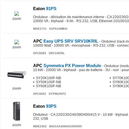
Eaton
91PS
Onduleur - dérivation de maintenance interne - CA 220/230/2
zoom
10000 VA - triphasé - 9 Ah - RS-232, USB, Ethernet 10/100/10
MGE2721 91PS10MBSI
APC
Easy UPS SRV SRV10KRIL
-
Onduleur (rack-m
10000 Watt - 10000 VA - monophasé - RS-232, USB - connect
zoom
APC6083 SRV10KRIL
APC
Symmetra PX Power Module
-
Onduleur (modul
10 kW - 10000 VA - triphasé - pas de batterie - 3U - noir - pou
• SY20K100F-NB
• SY70K10
• SY50K100F-NB
• SY80K10
• SY60K100F-NB
• SY90K10
zoom
APC4062 SYPM10KF2
Eaton
93PS
Onduleur - CA 220/230/240/380/400/415 V - 10 kW - triphasé 
232, USB
zoom
MGE2402 BA01AA306A01000000