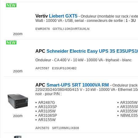
Vertiv
Liebert GXT5
-
Onduleur (montable sur rack / ext
Watt - 10000 VA - USB, serial - connecteurs de sortie
: 1 - 3U
EWR3676 GXT5LI-10KGVRT3UXLN
zoom
APC
Schneider Electric Easy UPS 3S E3SUPS
Onduleur - CA 400 V - 10 kW - 10000 VA - triphasé - blanc
APC5597 E3SUPS10KHB2
zoom
APC
Smart-UPS SRT 10000VA RM
-
Onduleur (rack
220/230/240/380/400/415 V - 10 kW - 10000 VA - Ethernet 10
noir - pour P/N
:
• AR2487G
• AR3305W
• AR3103SP
• AR3355S
• AR3105W
• AR3355W
• AR3106SP
• NBWL035
zoom
• AR3155W
APC5870 SRT10RMXLIX806