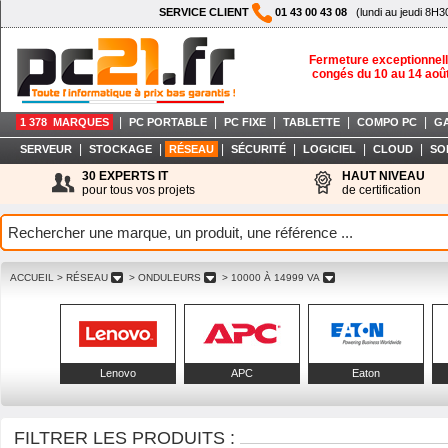
SERVICE CLIENT
01 43 00 43 08
(lundi au jeudi 8H3
Fermeture exceptionnell
congés du 10 au 14 aoû
|
|
|
|
|
1 378 MARQUES
PC PORTABLE
PC FIXE
TABLETTE
COMPO PC
G
|
|
|
|
|
|
SERVEUR
STOCKAGE
RÉSEAU
SÉCURITÉ
LOGICIEL
CLOUD
SO
30 EXPERTS IT
HAUT NIVEAU
pour tous vos projets
de certification
ACCUEIL
> RÉSEAU
> ONDULEURS
> 10000 À 14999 VA
Lenovo
APC
Eaton
FILTRER LES PRODUITS :