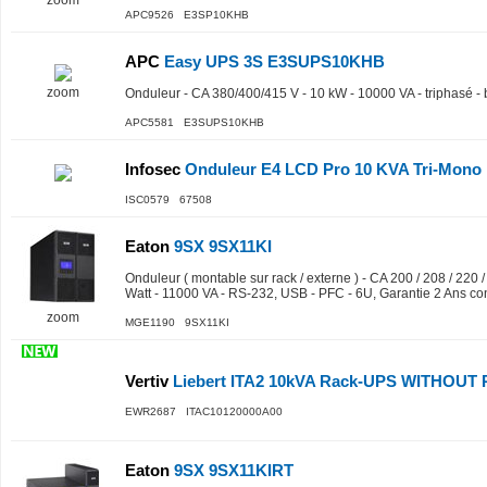
zoom
APC9526 E3SP10KHB
APC
Easy UPS 3S E3SUPS10KHB
zoom
Onduleur - CA 380/400/415 V - 10 kW - 10000 VA - triphasé - 
APC5581 E3SUPS10KHB
Infosec
Onduleur E4 LCD Pro 10 KVA Tri-Mono
ISC0579 67508
Eaton
9SX 9SX11KI
Onduleur ( montable sur rack / externe ) - CA 200 / 208 / 220 
Watt - 11000 VA - RS-232, USB - PFC - 6U, Garantie 2 Ans co
zoom
MGE1190 9SX11KI
Vertiv
Liebert ITA2 10kVA Rack-UPS WITHOUT P
EWR2687 ITAC10120000A00
Eaton
9SX 9SX11KIRT