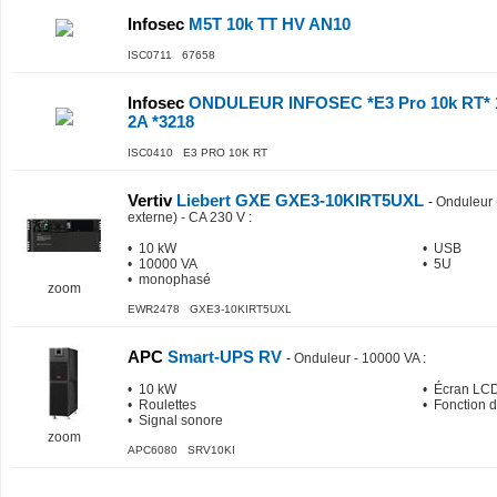
Infosec
M5T 10k TT HV AN10
ISC0711 67658
Infosec
ONDULEUR INFOSEC *E3 Pro 10k RT* 
2A *3218
ISC0410 E3 PRO 10K RT
Vertiv
Liebert GXE GXE3-10KIRT5UXL
-
Onduleur 
externe) - CA 230 V
:
• 10 kW
• USB
• 10000 VA
• 5U
• monophasé
zoom
EWR2478 GXE3-10KIRT5UXL
APC
Smart-UPS RV
-
Onduleur - 10000 VA
:
• 10 kW
• Écran LC
• Roulettes
• Fonction 
• Signal sonore
zoom
APC6080 SRV10KI