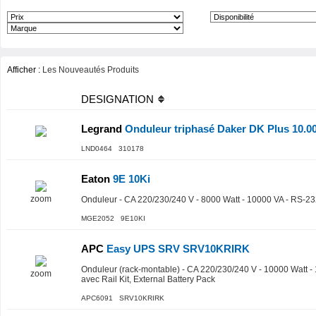
Afficher :
Les Nouveautés Produits
DESIGNATION
Legrand
Onduleur triphasé Daker DK Plus 10.00
LND0464 310178
Eaton
9E 10Ki
zoom
Onduleur - CA 220/230/240 V - 8000 Watt - 10000 VA - RS-2
MGE2052 9E10KI
APC
Easy UPS SRV SRV10KRIRK
Onduleur (rack-montable) - CA 220/230/240 V - 10000 Watt -
zoom
avec Rail Kit, External Battery Pack
APC6091 SRV10KRIRK