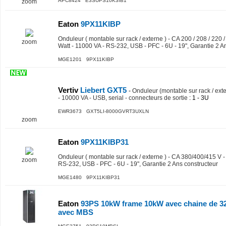
APC8424 E3SUPS10K3IB1
zoom
Eaton
9PX11KIBP
Onduleur ( montable sur rack / externe ) - CA 200 / 208 / 220 
zoom
Watt - 11000 VA - RS-232, USB - PFC - 6U - 19", Garantie 2 A
MGE1201 9PX11KIBP
Vertiv
Liebert GXT5
-
Onduleur (montable sur rack / ext
- 10000 VA - USB, serial - connecteurs de sortie
: 1 - 3U
EWR3673 GXT5LI-8000GVRT3UXLN
zoom
Eaton
9PX11KIBP31
Onduleur ( montable sur rack / externe ) - CA 380/400/415 V -
zoom
RS-232, USB - PFC - 6U - 19", Garantie 2 Ans constructeur
MGE1480 9PX11KIBP31
Eaton
93PS 10kW frame 10kW avec chaine de 32 
avec MBS