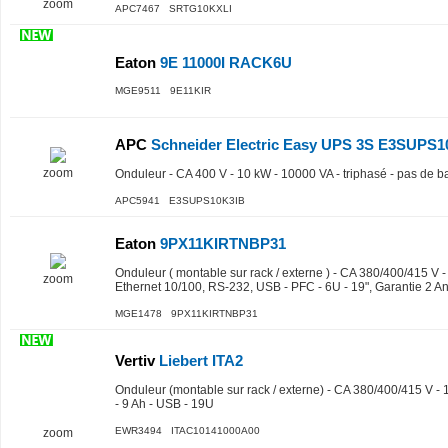
zoom
APC7467 SRTG10KXLI
Eaton
9E 11000I RACK6U
MGE9511 9E11KIR
APC
Schneider Electric Easy UPS 3S E3SUPS1
zoom
Onduleur - CA 400 V - 10 kW - 10000 VA - triphasé - pas de ba
APC5941 E3SUPS10K3IB
Eaton
9PX11KIRTNBP31
Onduleur ( montable sur rack / externe ) - CA 380/400/415 V -
zoom
Ethernet 10/100, RS-232, USB - PFC - 6U - 19", Garantie 2 An
MGE1478 9PX11KIRTNBP31
Vertiv
Liebert ITA2
Onduleur (montable sur rack / externe) - CA 380/400/415 V - 
- 9 Ah - USB - 19U
EWR3494 ITAC10141000A00
zoom