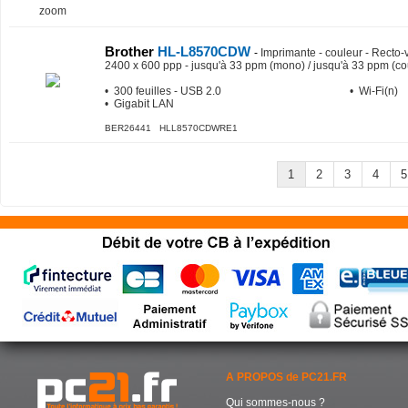
zoom
Brother
HL-L8570CDW
-
Imprimante - couleur - Recto-v
2400 x 600 ppp - jusqu'à 33 ppm (mono) / jusqu'à 33 ppm (cou
• 300 feuilles - USB 2.0
• Wi-Fi(n)
• Gigabit LAN
BER26441 HLL8570CDWRE1
1
2
3
4
5
A PROPOS de PC21.FR
Qui sommes-nous ?