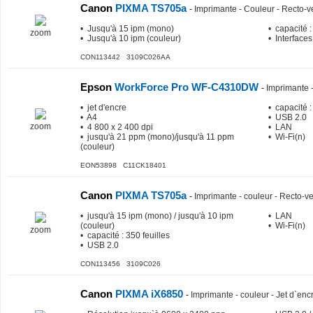
Canon
PIXMA TS705a
-
Imprimante - Couleur - Recto-ve
• Jusqu'à 15 ipm (mono)
• capacité :
zoom
• Jusqu'à 10 ipm (couleur)
• Interfaces
CON113442 3109C026AA
Epson
WorkForce Pro WF-C4310DW
-
Imprimante -
• jet d'encre
• capacité :
• A4
• USB 2.0
zoom
• 4 800 x 2 400 dpi
• LAN
• jusqu'à 21 ppm (mono)/jusqu'à 11 ppm
• Wi-Fi(n)
(couleur)
EON53898 C11CK18401
Canon
PIXMA TS705a
-
Imprimante - couleur - Recto-ver
• jusqu'à 15 ipm (mono) / jusqu'à 10 ipm
• LAN
(couleur)
• Wi-Fi(n)
zoom
• capacité : 350 feuilles
• USB 2.0
CON113456 3109C026
Canon
PIXMA iX6850
-
Imprimante - couleur - Jet d`enc