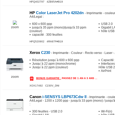
HPQ402797 4ZB95A#B19
HP
Color LaserJet Pro 4202dn
-
Imprimante - couleur 
A4/Legal
:
• 600 x 600 ppp
• USB 2.0
zoom
• jusqu'à 35 ppm (mono)/jusqu'à 33 ppm
• Gigabit 
(couleur)
• hôte USB
• capacité : 300 feuilles
HPQ520902 4RA87F#B19
Xerox
C230
-
Imprimante - Couleur - Recto-verso - Laser -
• Résolution jusqu`à 600 x 600 ppp
• Capacité :
• Jusqu`à 22 ppm (monochrome)
• Interfaces
• Jusqu`à 22 ppm (couleur)
Hôte USB 2
• AirPrint
zoom
BONUS GARANTIE :
PASSEZ DE 1 AN A 3 ANS ...
XOX17492 C230V_DNI
Canon
i-SENSYS LBP673Cdw II
-
Imprimante - coule
A4/Legal - 1200 x 1200 ppp - jusqu'à 33 ppm (mono) / jusqu'à
:
• 300 feuilles - USB 2.0
• Wi-Fi(n)