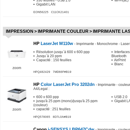
• 330 feuilles - USB 2.0
• Wi-Fi(ac)
• Gigabit LAN
EON56225 C11CK21401
IMPRESSION
>
IMPRIMANTE COULEUR
>
IMPRIMANTE LA
HP
LaserJet M110w
-
Imprimante - Monochrome - Laser 
• Résolution jusqu`à 600 x 600 ppp
• Interfaces
• Jusqu`à 20 ppm
Bluetooth
• Capacité : 150 feuilles
• AirPrint
• Blanc
zoom
HPQ482429 7MD66F#B19
HP
Color LaserJet Pro 3202dn
-
Imprimante - couleur 
A4/Legal
:
• 600 x 600 ppp
• USB 2.0
• jusqu'à 25 ppm (mono)/jusqu'à 25 ppm
• Gigabit 
(couleur)
• capacité : 251 feuilles
zoom
HPQ578065 8D7L0A#B19
Canon
i-SENSYS LBP647Cdw
-
Imprimante - couleur 