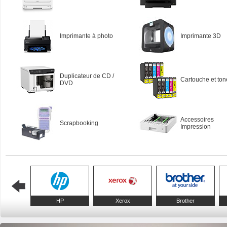
Imprimante à photo
Imprimante 3D
Duplicateur de CD /
Cartouche et ton
DVD
Accessoires
Scrapbooking
Impression
HP
Xerox
Brother