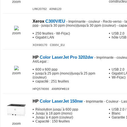
constructeu
zoom
LRK20762 40N9120
Xerox
C300V/EU
-
Imprimante - couleur - Recto-verso - l
ppp - jusqu'à 30 ppm (mono)/jusqu'à 30 ppm (couleur) - capa
zoom
• 250 feuilles - Wi-Fi(ac)
• USB 2.0
• Gigabit LAN
• hôte USB
XOX90170 C300V_EU
HP
Color LaserJet Pro 3202dw
-
Imprimante - couleur
A4/Legal
:
• 600 x 600 ppp
• USB 2.0
zoom
• jusqu'à 25 ppm (mono)/jusqu'à 25 ppm
• Gigabit 
(couleur)
• Wi-Fi(ac)
• capacité : 251 feuilles
HPQ578066 499R0F#B19
HP
Color LaserJet 150nw
-
Imprimante - Couleur - Las
• Résolution jusqu`à 600 ppp
• USB 2.0 / 
• Jusqu`à 18 ppm (mono)
• Blanc
• Jusqu`à 4 ppm (couleur)
• Garantie 
• Capacité : 150 feuilles
zoom