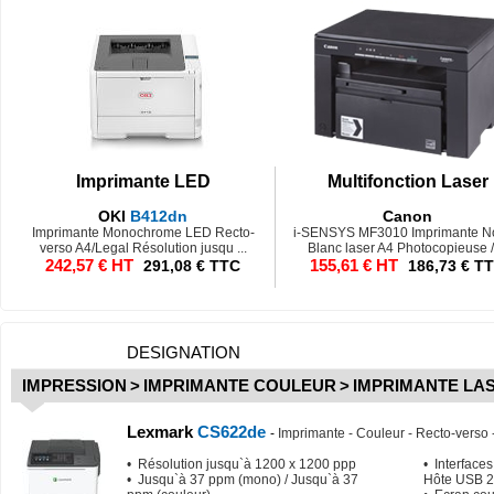
Imprimante LED
Multifonction Laser
OKI
B412dn
Canon
Imprimante Monochrome LED Recto-
i-SENSYS MF3010 Imprimante No
verso A4/Legal Résolution jusqu ...
Blanc laser A4 Photocopieuse / 
242,57 € HT
155,61 € HT
291,08 € TTC
186,73 € T
DESIGNATION
IMPRESSION
>
IMPRIMANTE COULEUR
>
IMPRIMANTE LA
Lexmark
CS622de
-
Imprimante - Couleur - Recto-verso 
• Résolution jusqu`à 1200 x 1200 ppp
• Interfaces
• Jusqu`à 37 ppm (mono) / Jusqu`à 37
Hôte USB 2