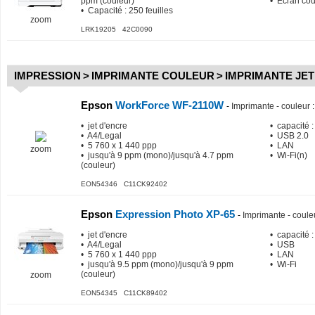
ppm (couleur)
• Ecran cou
• Capacité : 250 feuilles
zoom
LRK19205 42C0090
IMPRESSION
>
IMPRIMANTE COULEUR
>
IMPRIMANTE JET
Epson
WorkForce WF-2110W
-
Imprimante - couleur
:
• jet d'encre
• capacité :
• A4/Legal
• USB 2.0
• 5 760 x 1 440 ppp
• LAN
zoom
• jusqu'à 9 ppm (mono)/jusqu'à 4.7 ppm
• Wi-Fi(n)
(couleur)
EON54346 C11CK92402
Epson
Expression Photo XP-65
-
Imprimante - coule
• jet d'encre
• capacité :
• A4/Legal
• USB
• 5 760 x 1 440 ppp
• LAN
• jusqu'à 9.5 ppm (mono)/jusqu'à 9 ppm
• Wi-Fi
(couleur)
zoom
EON54345 C11CK89402