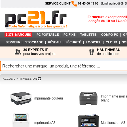
SERVICE CLIENT
01 43 00 43 08
(lundi au jeudi 8H3
Fermeture exceptionnell
congés du 10 au 14 aoû
|
|
|
|
|
1 378 MARQUES
PC PORTABLE
PC FIXE
TABLETTE
COMPO PC
G
|
|
|
|
|
|
SERVEUR
STOCKAGE
RÉSEAU
SÉCURITÉ
LOGICIEL
CLOUD
SO
30 EXPERTS IT
HAUT NIVEAU
pour tous vos projets
de certification
ACCUEIL
> IMPRESSION
Imprimante noir 
Imprimante couleur
blanc
Imprimante A3
Multifonction A3