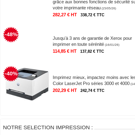
grâce aux bonnes fonctions de sécurité s
votre imprimante réseau
(15/05/26)
282,27 € HT
338,72 € TTC
-48%
Jusqu'à 3 ans de garantie de Xerox pour
imprimer en toute sérénité
(16/01/26)
114,85 € HT
137,82 € TTC
-40%
Imprimez mieux, impactez moins avec l
Color LaserJet Pro séries 3000 et 4000
(14
202,29 € HT
242,74 € TTC
NOTRE SELECTION IMPRESSION :