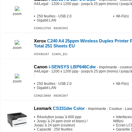
A4/Legal - 1200 x 1200 ppp - jusqu'à 25 ppm (mono) / jusqu'à
:
zoom
• 250 feuilles - USB 2.0
• Wi-Fi(n)
• Gigabit LAN
CON213704 6929C001
Xerox
C240 A4 25ppm Wireless Duplex Printer 
Total 251 Sheets EU
zoom
XOX90167 C240V_EU
Canon
i-SENSYS LBP646Cdw
-
Imprimante - couleur 
A4/Legal - 1200 x 1200 ppp - jusqu'à 25 ppm (mono) / jusqu'à
:
zoom
• 250 feuilles - USB 2.0
• Wi-Fi(n)
• Gigabit LAN
CON213694 6929C007
Lexmark
CS331dw Color
-
Imprimante - Couleur - Lase
• Résolution jusqu`à 600 ppp
• Interfaces
• Jusqu`à 24 ppm (noir et blanc) /
Wifi(n)
Jusqu`à 24 ppm (couleur)
• Ecran L
• Capacité : 250 feuilles
• Garantie 