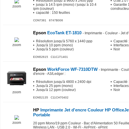
• Résolution jusqu`à 9600 x 2400 ppp
• USB 2.0 /
• jusqu`à 14.5 ipm (mono) / jusqu`à 10.4
• Garantie 
zoom
ipm (couleur)
constructeu
• capacité : 150 feuilles
CON7381 8747B006
Epson
EcoTank ET-1810
-
Imprimante - Couleur - Jet d'
• Résolution jusqu'à 5760 x 1440 ppp
• Capacité :
zoom
• Jusqu'à 10 ppm (mono)
• Interfaces
• Jusqu'à 5 ppm (couleur)
• Noir
EON52615 C11CJ71401
Epson
WorkForce WF-7310DTW
-
Imprimante - Coule
d'encre - A3/Ledger
:
• Résolution jusqu'à 4800 x 2400 dpi
• Capacité :
• Jusqu'à 25 ppm (mono)
• Interfaces
• Jusqu'à 12 ppm (couleur)
• Noir
zoom
EON52135 C11CH70402
HP
Imprimante Jet d'encre Couleur HP OfficeJet
Portable
zoom
20 ppm Mono/19 ppm Couleur - Bac d'Alimentation 50 Feuille
Wireless LAN - USB 2.0 - Wi-Fi - AirPrint - ePrint