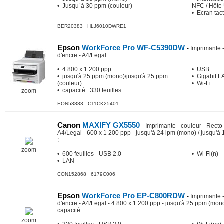
• Jusqu`à 30 ppm (couleur)
NFC / Hôte
• Ecran tact
BER20383 HLJ6010DWRE1
Epson
WorkForce Pro WF-C5390DW
-
Imprimante -
d'encre - A4/Legal
:
• 4 800 x 1 200 ppp
• USB
• jusqu'à 25 ppm (mono)/jusqu'à 25 ppm
• Gigabit 
(couleur)
• Wi-Fi
• capacité : 330 feuilles
zoom
EON53883 C11CK25401
Canon
MAXIFY GX5550
-
Imprimante - couleur - Recto-v
A4/Legal - 600 x 1 200 ppp - jusqu'à 24 ipm (mono) / jusqu'à 
:
zoom
• 600 feuilles - USB 2.0
• Wi-Fi(n)
• LAN
CON152868 6179C006
Epson
WorkForce Pro EP-C800RDW
-
Imprimante -
d'encre - A4/Legal - 4 800 x 1 200 ppp - jusqu'à 25 ppm (mon
capacité
:
zoom