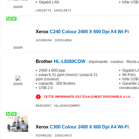
• Gigabit LAN
• hôte USB
zoom
LRK29773 100S14873
Xerox
C240 Colour 2400 X 600 Dpi A4 Wi-Fi
XOX90194 100S14864
zoom
Brother
HL-L8260CDW
-
Imprimante - couleur - Recto-v
• 2400 x 600 ppp
• Gigabit 
• jusqu'à 31 ppm (mono) / jusqu'à 31
• Wi-Fi(n)
ppm (couleur)
• hôte USB
• capacité : 300 feuilles
• Garantie 2
zoom
• USB 2.0
constructeu
CETTE IMPRIMANTE EST ÉGALEMENT DISPONIBLE A LA ...
BER15857 HLL8260CDWRF1
Xerox
C300 Colour 2400 X 600 Dpi A4 Wi-Fi
XOX90192 100S14873