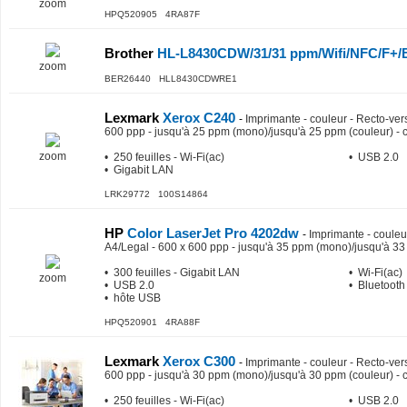
zoom
HPQ520905 4RA87F
Brother
HL-L8430CDW/31/31 ppm/Wifi/NFC/F+/
zoom
BER26440 HLL8430CDWRE1
Lexmark
Xerox C240
-
Imprimante - couleur - Recto-vers
600 ppp - jusqu'à 25 ppm (mono)/jusqu'à 25 ppm (couleur) - 
zoom
• 250 feuilles - Wi-Fi(ac)
• USB 2.0
• Gigabit LAN
LRK29772 100S14864
HP
Color LaserJet Pro 4202dw
-
Imprimante - couleur
A4/Legal - 600 x 600 ppp - jusqu'à 35 ppm (mono)/jusqu'à 33 
• 300 feuilles - Gigabit LAN
• Wi-Fi(ac)
zoom
• USB 2.0
• Bluetooth
• hôte USB
HPQ520901 4RA88F
Lexmark
Xerox C300
-
Imprimante - couleur - Recto-vers
600 ppp - jusqu'à 30 ppm (mono)/jusqu'à 30 ppm (couleur) - 
• 250 feuilles - Wi-Fi(ac)
• USB 2.0