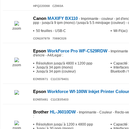
HPQ220068 CZ993A
Canon
MAXIFY BX110
-
Imprimante - couleur - jet d'en
ppp - jusqu'à 9 ipm (mono) / jusqu'à 5.5 min/page (couleur) - 
zoom
• 50 feuilles - USB-C
• Wi-Fi(ac)
CON197979 7069C026
Epson
WorkForce Pro WF-C529RDW
-
Imprimante 
d'encre - A4/Legal
:
• Résolution jusqu'à 4800 x 1200 ppp
• Capacité :
zoom
• Jusqu'à 34 ppm (mono)
• Interfaces
• Jusqu'à 34 ppm (couleur)
Bluetooth / 
EON50671 C11CG79401
Epson
Workforce Wf-100W Inkjet Printer Colour
EON55481 C11CE05403
Brother
HL-J6010DW
-
Imprimante - Couleur - Recto-ve
:
• Résolution jusqu`à 1200 x 4800 ppp
• Capacité :
zoom
• Jusqu`à 30 ppm (mono)
• Interfaces