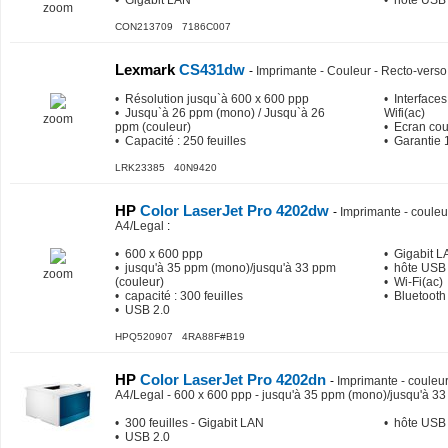
• Gigabit LAN
• hôte USB
zoom
CON213709 7186C007
Lexmark
CS431dw
-
Imprimante - Couleur - Recto-verso 
• Résolution jusqu`à 600 x 600 ppp
• Interfaces
• Jusqu`à 26 ppm (mono) / Jusqu`à 26
Wifi(ac)
zoom
ppm (couleur)
• Ecran coul
• Capacité : 250 feuilles
• Garantie 
LRK23385 40N9420
HP
Color LaserJet Pro 4202dw
-
Imprimante - couleur
A4/Legal
:
• 600 x 600 ppp
• Gigabit 
• jusqu'à 35 ppm (mono)/jusqu'à 33 ppm
• hôte USB
zoom
(couleur)
• Wi-Fi(ac)
• capacité : 300 feuilles
• Bluetooth
• USB 2.0
HPQ520907 4RA88F#B19
HP
Color LaserJet Pro 4202dn
-
Imprimante - couleur 
A4/Legal - 600 x 600 ppp - jusqu'à 35 ppm (mono)/jusqu'à 33 
• 300 feuilles - Gigabit LAN
• hôte USB
• USB 2.0