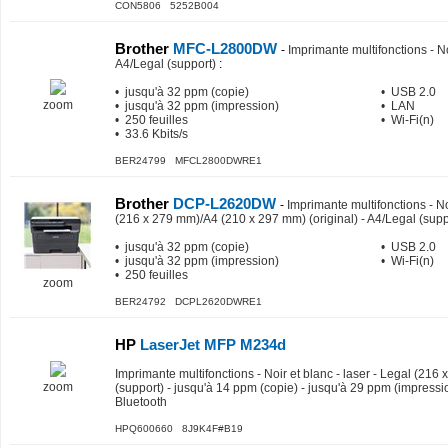
CON5806 5252B004
Brother
MFC-L2800DW
-
Imprimante multifonctions - Noi
A4/Legal (support)
:
• jusqu'à 32 ppm (copie)
• USB 2.0
zoom
• jusqu'à 32 ppm (impression)
• LAN
• 250 feuilles
• Wi-Fi(n)
• 33.6 Kbits/s
BER24799 MFCL2800DWRE1
Brother
DCP-L2620DW
-
Imprimante multifonctions - Noi
(216 x 279 mm)/A4 (210 x 297 mm) (original) - A4/Legal (supp
• jusqu'à 32 ppm (copie)
• USB 2.0
• jusqu'à 32 ppm (impression)
• Wi-Fi(n)
• 250 feuilles
zoom
BER24792 DCPL2620DWRE1
HP
LaserJet MFP M234d
Imprimante multifonctions - Noir et blanc - laser - Legal (216 
zoom
(support) - jusqu'à 14 ppm (copie) - jusqu'à 29 ppm (impressio
Bluetooth
HPQ600660 8J9K4F#B19