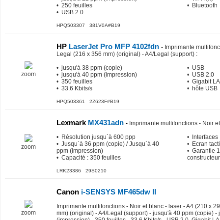
• 250 feuilles
• Bluetooth
• USB 2.0
HPQ503307 381V0A#B19
HP
LaserJet Pro MFP 4102fdn
-
Imprimante multifonct
Legal (216 x 356 mm) (original) - A4/Legal (support)
:
• jusqu'à 38 ppm (copie)
• USB
zoom
• jusqu'à 40 ppm (impression)
• USB 2.0
• 350 feuilles
• Gigabit L
• 33.6 Kbits/s
• hôte USB
HPQ503361 2Z623F#B19
Lexmark
MX431adn
-
Imprimante multifonctions - Noir et
• Résolution jusqu`à 600 ppp
• Interfaces
• Jusqu`à 36 ppm (copie) / Jusqu`à 40
• Ecran tact
zoom
ppm (impression)
• Garantie 1
• Capacité : 350 feuilles
constructeur
LRK23386 29S0210
Canon
i-SENSYS MF465dw II
Imprimante multifonctions - Noir et blanc - laser - A4 (210 x 
zoom
mm) (original) - A4/Legal (support) - jusqu'à 40 ppm (copie) -