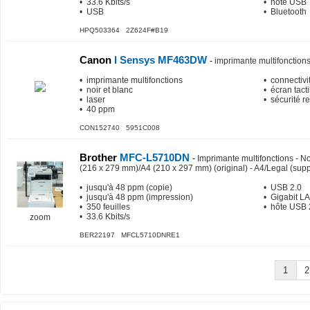
• 33.6 Kbits/s
• hôte USB
• USB
• Bluetooth
HPQ503364 2Z624F#B19
Canon
I Sensys MF463DW
-
imprimante multifonction
• imprimante multifonctions
• connectivi
• noir et blanc
• écran tact
• laser
• sécurité r
• 40 ppm
CON152740 5951C008
Brother
MFC-L5710DN
-
Imprimante multifonctions - Noir
(216 x 279 mm)/A4 (210 x 297 mm) (original) - A4/Legal (supp
• jusqu'à 48 ppm (copie)
• USB 2.0
• jusqu'à 48 ppm (impression)
• Gigabit L
• 350 feuilles
• hôte USB 
• 33.6 Kbits/s
zoom
BER22197 MFCL5710DNRE1
1
2