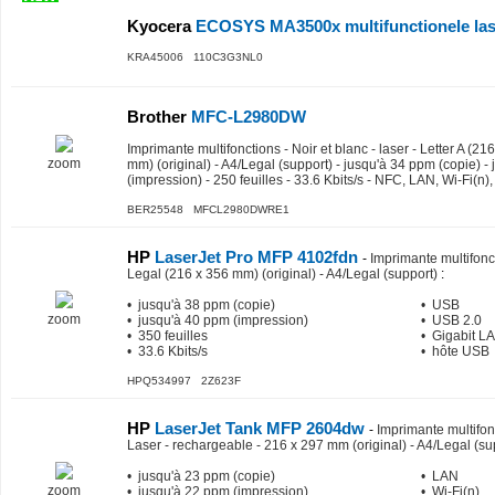
Kyocera
ECOSYS MA3500x multifunctionele laser
KRA45006 110C3G3NL0
Brother
MFC-L2980DW
Imprimante multifonctions - Noir et blanc - laser - Letter A (
zoom
mm) (original) - A4/Legal (support) - jusqu'à 34 ppm (copie) -
(impression) - 250 feuilles - 33.6 Kbits/s - NFC, LAN, Wi-Fi(n)
BER25548 MFCL2980DWRE1
HP
LaserJet Pro MFP 4102fdn
-
Imprimante multifonct
Legal (216 x 356 mm) (original) - A4/Legal (support)
:
• jusqu'à 38 ppm (copie)
• USB
zoom
• jusqu'à 40 ppm (impression)
• USB 2.0
• 350 feuilles
• Gigabit L
• 33.6 Kbits/s
• hôte USB
HPQ534997 2Z623F
HP
LaserJet Tank MFP 2604dw
-
Imprimante multifo
Laser - rechargeable - 216 x 297 mm (original) - A4/Legal (su
• jusqu'à 23 ppm (copie)
• LAN
zoom
• jusqu'à 22 ppm (impression)
• Wi-Fi(n)