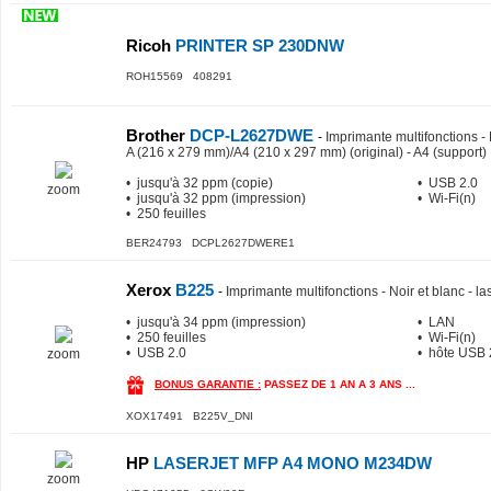
Ricoh
PRINTER SP 230DNW
ROH15569 408291
Brother
DCP-L2627DWE
-
Imprimante multifonctions - N
A (216 x 279 mm)/A4 (210 x 297 mm) (original) - A4 (support)
• jusqu'à 32 ppm (copie)
• USB 2.0
zoom
• jusqu'à 32 ppm (impression)
• Wi-Fi(n)
• 250 feuilles
BER24793 DCPL2627DWERE1
Xerox
B225
-
Imprimante multifonctions - Noir et blanc - la
• jusqu'à 34 ppm (impression)
• LAN
• 250 feuilles
• Wi-Fi(n)
• USB 2.0
• hôte USB 
zoom
BONUS GARANTIE :
PASSEZ DE 1 AN A 3 ANS ...
XOX17491 B225V_DNI
HP
LASERJET MFP A4 MONO M234DW
zoom