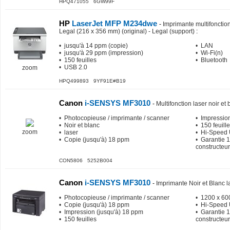
HPQ471055 6GW99F
HP
LaserJet MFP M234dwe
-
Imprimante multifonctions
Legal (216 x 356 mm) (original) - Legal (support)
:
• jusqu'à 14 ppm (copie)
• LAN
• jusqu'à 29 ppm (impression)
• Wi-Fi(n)
• 150 feuilles
• Bluetooth
• USB 2.0
zoom
HPQ499893 9YF91E#B19
Canon
i-SENSYS MF3010
-
Multifonction laser noir et 
• Photocopieuse / imprimante / scanner
• Impressio
• Noir et blanc
• 150 feuill
zoom
• laser
• Hi-Speed
• Copie (jusqu'à) 18 ppm
• Garantie 1
constructeur
CON5806 5252B004
Canon
i-SENSYS MF3010
-
Imprimante Noir et Blanc l
• Photocopieuse / imprimante / scanner
• 1200 x 60
• Copie (jusqu'à) 18 ppm
• Hi-Speed
• Impression (jusqu'à) 18 ppm
• Garantie 1
• 150 feuilles
constructeur