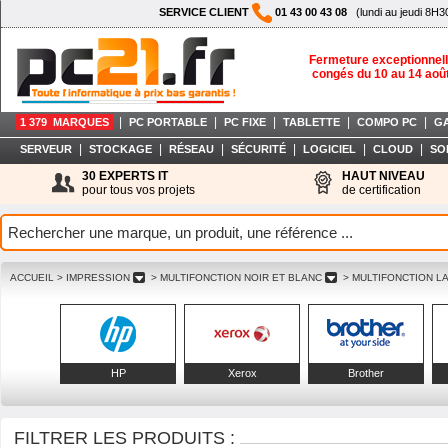
SERVICE CLIENT
01 43 00 43 08
(lundi au jeudi 8H3
Fermeture exceptionnell
congés du 10 au 14 aoû
|
|
|
|
|
1 379 MARQUES
PC PORTABLE
PC FIXE
TABLETTE
COMPO PC
G
|
|
|
|
|
|
SERVEUR
STOCKAGE
RÉSEAU
SÉCURITÉ
LOGICIEL
CLOUD
SO
30 EXPERTS IT
HAUT NIVEAU
pour tous vos projets
de certification
ACCUEIL
> IMPRESSION
> MULTIFONCTION NOIR ET BLANC
> MULTIFONCTION L
HP
Xerox
Brother
FILTRER LES PRODUITS :