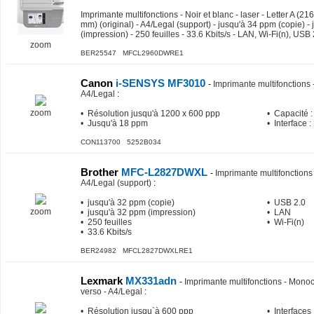
Imprimante multifonctions - Noir et blanc - laser - Letter A (
mm) (original) - A4/Legal (support) - jusqu'à 34 ppm (copie) -
(impression) - 250 feuilles - 33.6 Kbits/s - LAN, Wi-Fi(n), USB 
zoom
BER25547 MFCL2960DWRE1
Canon
i-SENSYS MF3010
-
Imprimante multifonctions
A4/Legal
:
zoom
• Résolution jusqu'à 1200 x 600 ppp
• Capacité :
• Jusqu'à 18 ppm
• Interface 
CON113700 5252B034
Brother
MFC-L2827DWXL
-
Imprimante multifonctions -
A4/Legal (support)
:
• jusqu'à 32 ppm (copie)
• USB 2.0
zoom
• jusqu'à 32 ppm (impression)
• LAN
• 250 feuilles
• Wi-Fi(n)
• 33.6 Kbits/s
BER24982 MFCL2827DWXLRE1
Lexmark
MX331adn
-
Imprimante multifonctions - Monoc
verso - A4/Legal
:
• Résolution jusqu`à 600 ppp
• Interfaces