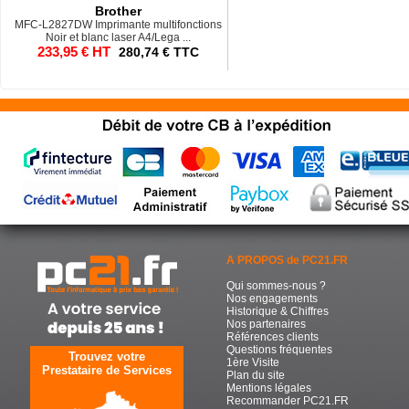
Brother
MFC-L2827DW Imprimante multifonctions
Noir et blanc laser A4/Lega ...
233,95 € HT
280,74 € TTC
A PROPOS de PC21.FR
Qui sommes-nous ?
Nos engagements
Historique & Chiffres
Nos partenaires
Références clients
Questions fréquentes
Trouvez votre
1ère Visite
Prestataire de Services
Plan du site
Mentions légales
Recommander PC21.FR