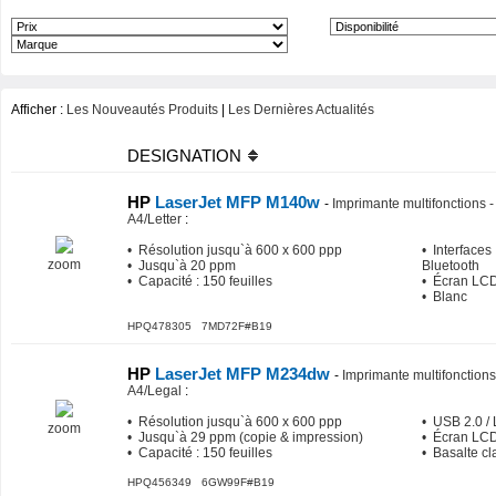
Afficher :
Les Nouveautés Produits
|
Les Dernières Actualités
DESIGNATION
HP
LaserJet MFP M140w
-
Imprimante multifonctions 
A4/Letter
:
• Résolution jusqu`à 600 x 600 ppp
• Interfaces 
zoom
• Jusqu`à 20 ppm
Bluetooth
• Capacité : 150 feuilles
• Écran LCD
• Blanc
HPQ478305 7MD72F#B19
HP
LaserJet MFP M234dw
-
Imprimante multifonction
A4/Legal
:
• Résolution jusqu`à 600 x 600 ppp
• USB 2.0 / 
zoom
• Jusqu`à 29 ppm (copie & impression)
• Écran LCD
• Capacité : 150 feuilles
• Basalte cla
HPQ456349 6GW99F#B19