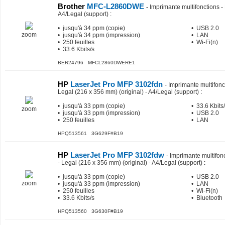
Brother
MFC-L2860DWE
-
Imprimante multifonctions - N
A4/Legal (support)
:
• jusqu'à 34 ppm (copie)
• USB 2.0
zoom
• jusqu'à 34 ppm (impression)
• LAN
• 250 feuilles
• Wi-Fi(n)
• 33.6 Kbits/s
BER24796 MFCL2860DWERE1
HP
LaserJet Pro MFP 3102fdn
-
Imprimante multifonct
Legal (216 x 356 mm) (original) - A4/Legal (support)
:
• jusqu'à 33 ppm (copie)
• 33.6 Kbits
zoom
• jusqu'à 33 ppm (impression)
• USB 2.0
• 250 feuilles
• LAN
HPQ513561 3G629F#B19
HP
LaserJet Pro MFP 3102fdw
-
Imprimante multifonct
- Legal (216 x 356 mm) (original) - A4/Legal (support)
:
• jusqu'à 33 ppm (copie)
• USB 2.0
zoom
• jusqu'à 33 ppm (impression)
• LAN
• 250 feuilles
• Wi-Fi(n)
• 33.6 Kbits/s
• Bluetooth
HPQ513560 3G630F#B19