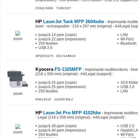
(impression) - 350 feuilles - 33.6 Kbits/s - USB 2.0, Gigabit LA
CON213689 7188C007
HP
LaserJet Tank MFP 2604sdw
-
Imprimante multifo
laser - rechargeable - 216 x 297 mm (original) - A4/Legal (sup
• jusqu'à 14 ppm (copie)
• LAN
zoom
• jusqu'à 22 ppm (impression)
• Wi-Fi(n)
• 250 feuilles
• Bluetooth
• USB 2.0
HPQ503275 381V1A#B19
Kyocera
FS-1325MFP
-
Imprimante multifonctions - Noir 
(216 x 356 mm) (original) - A4/Legal (support)
:
• jusqu'à 25 ppm (copie)
• 33.6 Kbits
• jusqu'à 25 ppm (impression)
• USB 2.0
• 250 feuilles
• LAN
zoom
KRA14210 1102M73NL2
HP
LaserJet Pro MFP 4102fdw
-
Imprimante multifonct
- Legal (216 x 356 mm) (original) - A4/Legal (support)
:
• jusqu'à 38 ppm (copie)
• USB 2.0
• jusqu'à 40 ppm (impression)
• Gigabit L
zoom
• 350 feuilles
• Wi-Fi(n)