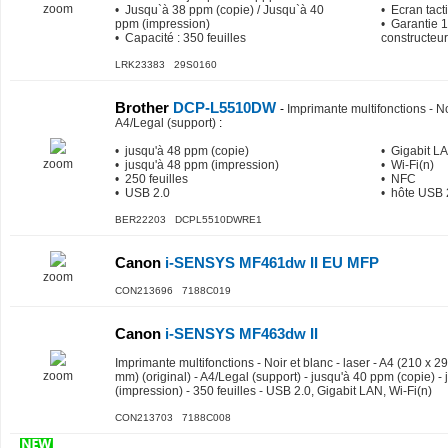
zoom
• Jusqu`à 38 ppm (copie) / Jusqu`à 40
• Ecran tacti
ppm (impression)
• Garantie 1
• Capacité : 350 feuilles
constructeur
LRK23383 29S0160
Brother
DCP-L5510DW
-
Imprimante multifonctions - Noi
A4/Legal (support)
:
• jusqu'à 48 ppm (copie)
• Gigabit L
zoom
• jusqu'à 48 ppm (impression)
• Wi-Fi(n)
• 250 feuilles
• NFC
• USB 2.0
• hôte USB 
BER22203 DCPL5510DWRE1
Canon
i-SENSYS MF461dw II EU MFP
zoom
CON213696 7188C019
Canon
i-SENSYS MF463dw II
Imprimante multifonctions - Noir et blanc - laser - A4 (210 x 
zoom
mm) (original) - A4/Legal (support) - jusqu'à 40 ppm (copie) -
(impression) - 350 feuilles - USB 2.0, Gigabit LAN, Wi-Fi(n)
CON213703 7188C008