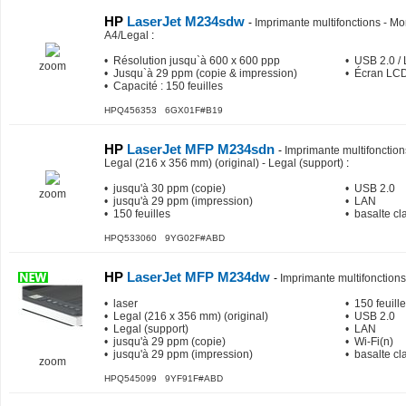
HP
LaserJet M234sdw
-
Imprimante multifonctions - M
A4/Legal
:
• Résolution jusqu`à 600 x 600 ppp
• USB 2.0 / 
zoom
• Jusqu`à 29 ppm (copie & impression)
• Écran LCD
• Capacité : 150 feuilles
HPQ456353 6GX01F#B19
HP
LaserJet MFP M234sdn
-
Imprimante multifonctions 
Legal (216 x 356 mm) (original) - Legal (support)
:
• jusqu'à 30 ppm (copie)
• USB 2.0
zoom
• jusqu'à 29 ppm (impression)
• LAN
• 150 feuilles
• basalte cla
HPQ533060 9YG02F#ABD
HP
LaserJet MFP M234dw
-
Imprimante multifonctions 
• laser
• 150 feuill
• Legal (216 x 356 mm) (original)
• USB 2.0
• Legal (support)
• LAN
• jusqu'à 29 ppm (copie)
• Wi-Fi(n)
• jusqu'à 29 ppm (impression)
• basalte cla
zoom
HPQ545099 9YF91F#ABD