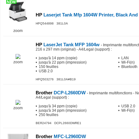
HP
Laserjet Tank Mfp 1604W Printer, Black And
HPQ544898 381L0A
zoom
HP
LaserJet Tank MFP 1604w
-
Imprimante multifoncti
216 x 297 mm (original) - A4/Legal (support)
:
• jusqu'à 14 ppm (copie)
• LAN
zoom
• jusqu'à 22 ppm (impression)
• Wi-Fi(n)
• 150 feuilles
• Bluetooth
• USB 2.0
HPQ503276 381L0A#B19
Brother
DCP-L2660DW
-
Imprimante multifonctions - Noi
A4/Legal (support)
:
• jusqu'à 34 ppm (copie)
• USB 2.0
zoom
• jusqu'à 34 ppm (impression)
• Wi-Fi(n)
• 250 feuilles
BER24794 DCPL2660DWRE1
Brother
MFC-L2960DW