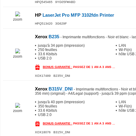
HPQ545465 9YG05F#ABD
HP
LaserJet Pro MFP 3102fdn Printer
zoom
HPQ513420 3G629F
Xerox
B235
-
Imprimante multifonctions - Noir et blanc - la
• jusqu'à 34 ppm (impression)
• LAN
• 250 feuilles
• Wi-Fi(n)
• 33.6 Kbits/s
• hôte USB 
zoom
• USB 2.0
BONUS GARANTIE :
PASSEZ DE 1 AN A 3 ANS ...
XOX17489 B235V_DNI
Xerox
B315V_DNI
-
Imprimante multifonctions - Noir et bl
356 mm) (original) - A4/Legal (support) - jusqu'à 39 ppm (cop
• jusqu'à 40 ppm (impression)
• LAN
• 350 feuilles
• Wi-Fi(n)
• 33.6 Kbits/s
• hôte USB 
zoom
• USB 2.0
BONUS GARANTIE :
PASSEZ DE 1 AN A 3 ANS ...
XOX18076 B315V_DNI