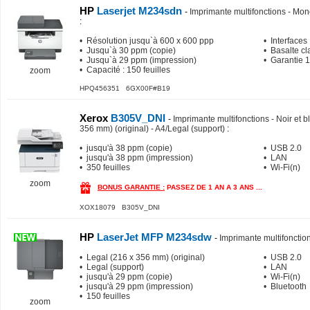
HP
Laserjet M234sdn
-
Imprimante multifonctions - Mo
:
• Résolution jusqu`à 600 x 600 ppp
• Interfaces
• Jusqu`à 30 ppm (copie)
• Basalte cla
• Jusqu`à 29 ppm (impression)
• Garantie 1
• Capacité : 150 feuilles
zoom
HPQ456351 6GX00F#B19
Xerox
B305V_DNI
-
Imprimante multifonctions - Noir et bl
356 mm) (original) - A4/Legal (support)
:
• jusqu'à 38 ppm (copie)
• USB 2.0
• jusqu'à 38 ppm (impression)
• LAN
• 350 feuilles
• Wi-Fi(n)
zoom
BONUS GARANTIE :
PASSEZ DE 1 AN A 3 ANS ...
XOX18079 B305V_DNI
HP
LaserJet MFP M234sdw
-
Imprimante multifonctions
• Legal (216 x 356 mm) (original)
• USB 2.0
• Legal (support)
• LAN
• jusqu'à 29 ppm (copie)
• Wi-Fi(n)
• jusqu'à 29 ppm (impression)
• Bluetooth
• 150 feuilles
zoom