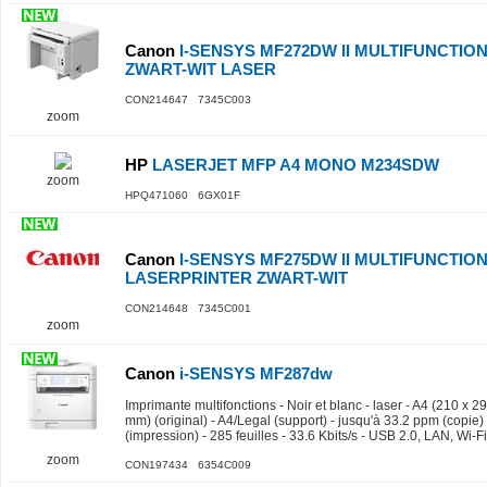
Canon
I-SENSYS MF272DW II MULTIFUNCTIO
ZWART-WIT LASER
CON214647 7345C003
zoom
HP
LASERJET MFP A4 MONO M234SDW
zoom
HPQ471060 6GX01F
Canon
I-SENSYS MF275DW II MULTIFUNCTIO
LASERPRINTER ZWART-WIT
CON214648 7345C001
zoom
Canon
i-SENSYS MF287dw
Imprimante multifonctions - Noir et blanc - laser - A4 (210 x 
mm) (original) - A4/Legal (support) - jusqu'à 33.2 ppm (copie)
(impression) - 285 feuilles - 33.6 Kbits/s - USB 2.0, LAN, Wi-Fi
zoom
CON197434 6354C009