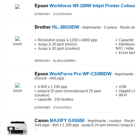
Epson
Workforce Wf-100W Inkjet Printer Colour
EON55481 C11CE05403
Brother
HL-J6010DW
-
Imprimante - Couleur - Recto-ve
:
• Résolution jusqu`à 1200 x 4800 ppp
• Capacité :
zoom
• Jusqu`à 30 ppm (mono)
• Interfaces
• Jusqu`à 30 ppm (couleur)
NFC / Hôte
• Ecran tact
BER20383 HLJ6010DWRE1
Epson
WorkForce Pro WF-C5390DW
-
Imprimante -
d'encre - A4/Legal
:
• 4 800 x 1 200 ppp
• USB
zoom
• jusqu'à 25 ppm (mono)/jusqu'à 25 ppm
• Gigabit 
(couleur)
• Wi-Fi
• capacité : 330 feuilles
EON53883 C11CK25401
Canon
MAXIFY GX5550
-
Imprimante - couleur - Recto-v
A4/Legal - 600 x 1 200 ppp - jusqu'à 24 ipm (mono) / jusqu'à 
: