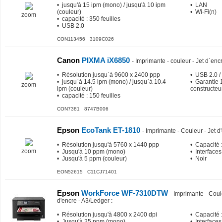
• jusqu'à 15 ipm (mono) / jusqu'à 10 ipm
• LAN
(couleur)
• Wi-Fi(n)
zoom
• capacité : 350 feuilles
• USB 2.0
CON113456 3109C026
Canon
PIXMA iX6850
-
Imprimante - couleur - Jet d`enc
• Résolution jusqu`à 9600 x 2400 ppp
• USB 2.0 /
• jusqu`à 14.5 ipm (mono) / jusqu`à 10.4
• Garantie 
zoom
ipm (couleur)
constructeu
• capacité : 150 feuilles
CON7381 8747B006
Epson
EcoTank ET-1810
-
Imprimante - Couleur - Jet d'
• Résolution jusqu'à 5760 x 1440 ppp
• Capacité :
zoom
• Jusqu'à 10 ppm (mono)
• Interfaces
• Jusqu'à 5 ppm (couleur)
• Noir
EON52615 C11CJ71401
Epson
WorkForce WF-7310DTW
-
Imprimante - Coule
d'encre - A3/Ledger
:
• Résolution jusqu'à 4800 x 2400 dpi
• Capacité :
• Jusqu'à 25 ppm (mono)
• Interfaces