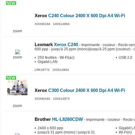
Xerox
C240 Colour 2400 X 600 Dpi A4 Wi-Fi
XOX90194 100S14864
zoom
Lexmark
Xerox C240
-
Imprimante - couleur - Recto-vers
600 ppp - jusqu'à 25 ppm (mono)/jusqu'à 25 ppm (couleur) - 
zoom
• 250 feuilles - Wi-Fi(ac)
• USB 2.0
• Gigabit LAN
LRK29772 100S14864
Xerox
C300 Colour 2400 X 600 Dpi A4 Wi-Fi
XOX90192 100S14873
zoom
Brother
HL-L8260CDW
-
Imprimante - couleur - Recto-v
• 2400 x 600 ppp
• Gigabit 
• jusqu'à 31 ppm (mono) / jusqu'à 31
• Wi-Fi(n)