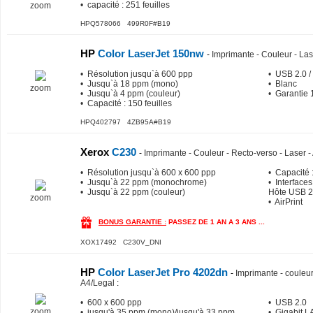
• capacité : 251 feuilles
zoom
HPQ578066 499R0F#B19
HP
Color LaserJet 150nw
-
Imprimante - Couleur - Las
• Résolution jusqu`à 600 ppp
• USB 2.0 / 
• Jusqu`à 18 ppm (mono)
• Blanc
zoom
• Jusqu`à 4 ppm (couleur)
• Garantie 
• Capacité : 150 feuilles
HPQ402797 4ZB95A#B19
Xerox
C230
-
Imprimante - Couleur - Recto-verso - Laser -
• Résolution jusqu`à 600 x 600 ppp
• Capacité :
• Jusqu`à 22 ppm (monochrome)
• Interfaces
• Jusqu`à 22 ppm (couleur)
Hôte USB 2
zoom
• AirPrint
BONUS GARANTIE :
PASSEZ DE 1 AN A 3 ANS ...
XOX17492 C230V_DNI
HP
Color LaserJet Pro 4202dn
-
Imprimante - couleur 
A4/Legal
:
• 600 x 600 ppp
• USB 2.0
zoom
• jusqu'à 35 ppm (mono)/jusqu'à 33 ppm
• Gigabit 