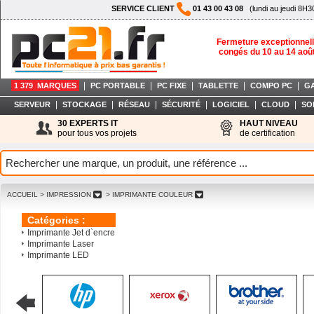
SERVICE CLIENT
01 43 00 43 08
(lundi au jeudi 8H3
Fermeture exceptionnell
congés du 10 au 14 aoû
|
|
|
|
|
1 379 MARQUES
PC PORTABLE
PC FIXE
TABLETTE
COMPO PC
G
|
|
|
|
|
|
SERVEUR
STOCKAGE
RÉSEAU
SÉCURITÉ
LOGICIEL
CLOUD
SO
30 EXPERTS IT
HAUT NIVEAU
pour tous vos projets
de certification
ACCUEIL
> IMPRESSION
> IMPRIMANTE COULEUR
Catégories :
Imprimante Jet d`encre
Imprimante Laser
Imprimante LED