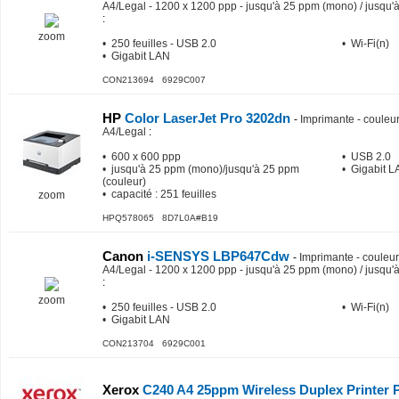
A4/Legal - 1200 x 1200 ppp - jusqu'à 25 ppm (mono) / jusqu'à
:
zoom
• 250 feuilles - USB 2.0
• Wi-Fi(n)
• Gigabit LAN
CON213694 6929C007
HP
Color LaserJet Pro 3202dn
-
Imprimante - couleur 
A4/Legal
:
• 600 x 600 ppp
• USB 2.0
• jusqu'à 25 ppm (mono)/jusqu'à 25 ppm
• Gigabit 
(couleur)
• capacité : 251 feuilles
zoom
HPQ578065 8D7L0A#B19
Canon
i-SENSYS LBP647Cdw
-
Imprimante - couleur 
A4/Legal - 1200 x 1200 ppp - jusqu'à 25 ppm (mono) / jusqu'à
:
zoom
• 250 feuilles - USB 2.0
• Wi-Fi(n)
• Gigabit LAN
CON213704 6929C001
Xerox
C240 A4 25ppm Wireless Duplex Printer 