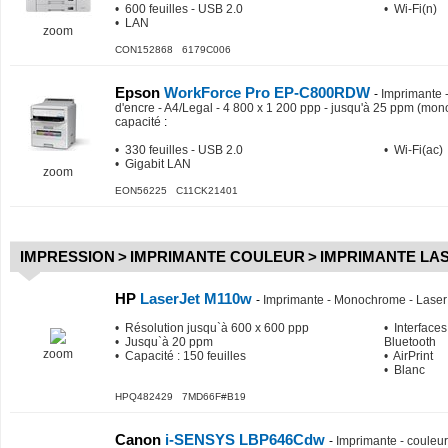
• 600 feuilles - USB 2.0
• Wi-Fi(n)
• LAN
zoom
CON152868 6179C006
Epson
WorkForce Pro EP-C800RDW
-
Imprimante -
d'encre - A4/Legal - 4 800 x 1 200 ppp - jusqu'à 25 ppm (mon
capacité
:
• 330 feuilles - USB 2.0
• Wi-Fi(ac)
• Gigabit LAN
zoom
EON56225 C11CK21401
IMPRESSION
>
IMPRIMANTE COULEUR
>
IMPRIMANTE LA
HP
LaserJet M110w
-
Imprimante - Monochrome - Laser 
• Résolution jusqu`à 600 x 600 ppp
• Interfaces
• Jusqu`à 20 ppm
Bluetooth
zoom
• Capacité : 150 feuilles
• AirPrint
• Blanc
HPQ482429 7MD66F#B19
Canon
i-SENSYS LBP646Cdw
-
Imprimante - couleur 