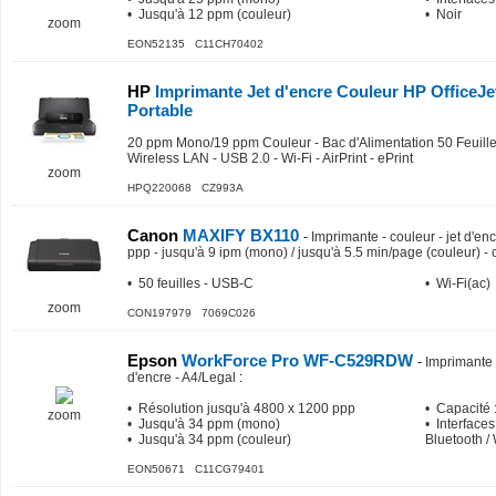
• Jusqu'à 12 ppm (couleur)
• Noir
zoom
EON52135 C11CH70402
HP
Imprimante Jet d'encre Couleur HP OfficeJet
Portable
20 ppm Mono/19 ppm Couleur - Bac d'Alimentation 50 Feuille
Wireless LAN - USB 2.0 - Wi-Fi - AirPrint - ePrint
zoom
HPQ220068 CZ993A
Canon
MAXIFY BX110
-
Imprimante - couleur - jet d'en
ppp - jusqu'à 9 ipm (mono) / jusqu'à 5.5 min/page (couleur) - 
• 50 feuilles - USB-C
• Wi-Fi(ac)
zoom
CON197979 7069C026
Epson
WorkForce Pro WF-C529RDW
-
Imprimante 
d'encre - A4/Legal
:
• Résolution jusqu'à 4800 x 1200 ppp
• Capacité :
zoom
• Jusqu'à 34 ppm (mono)
• Interfaces
• Jusqu'à 34 ppm (couleur)
Bluetooth / 
EON50671 C11CG79401