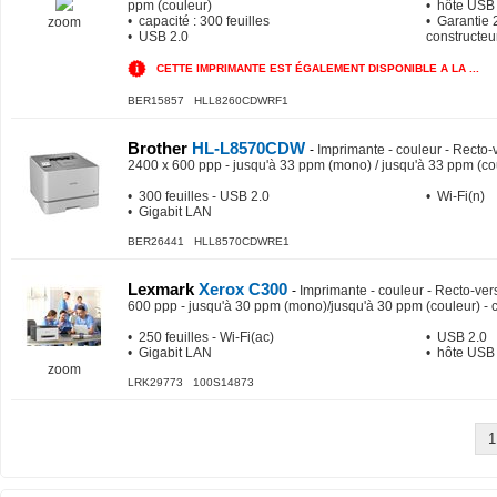
ppm (couleur)
• hôte USB
• capacité : 300 feuilles
• Garantie 2
zoom
• USB 2.0
constructeu
CETTE IMPRIMANTE EST ÉGALEMENT DISPONIBLE A LA ...
BER15857 HLL8260CDWRF1
Brother
HL-L8570CDW
-
Imprimante - couleur - Recto-v
2400 x 600 ppp - jusqu'à 33 ppm (mono) / jusqu'à 33 ppm (cou
• 300 feuilles - USB 2.0
• Wi-Fi(n)
• Gigabit LAN
BER26441 HLL8570CDWRE1
Lexmark
Xerox C300
-
Imprimante - couleur - Recto-vers
600 ppp - jusqu'à 30 ppm (mono)/jusqu'à 30 ppm (couleur) - 
• 250 feuilles - Wi-Fi(ac)
• USB 2.0
• Gigabit LAN
• hôte USB
zoom
LRK29773 100S14873
1