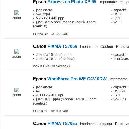
Epson
Expression Photo XP-65
-
Imprimante - coule
• jet d'encre
• capacité :
• A4/Legal
• USB
zoom
• 5 760 x 1 440 ppp
• LAN
• jusqu'à 9.5 ppm (mono)/jusqu'à 9 ppm
• Wi-Fi
(couleur)
EON54345 C11CK89402
Canon
PIXMA TS705a
-
Imprimante - Couleur - Recto-ve
• Jusqu'à 15 ipm (mono)
• capacité :
zoom
• Jusqu'à 10 ipm (couleur)
• Interfaces
CON113442 3109C026AA
Epson
WorkForce Pro WF-C4310DW
-
Imprimante -
• jet d'encre
• capacité :
• A4
• USB 2.0
zoom
• 4 800 x 2 400 dpi
• LAN
• jusqu'à 21 ppm (mono)/jusqu'à 11 ppm
• Wi-Fi(n)
(couleur)
EON53898 C11CK18401
Canon
PIXMA TS705a
-
Imprimante - couleur - Recto-ver