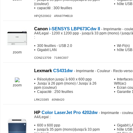
(couleur)
• hôte USB
• capacité : 300 feuilles
HPQ520902 4RA87F#B19
Canon
i-SENSYS LBP673Cdw II
-
Imprimante - coule
A4/Legal - 1200 x 1200 ppp - jusqu'à 33 ppm (mono) / jusqu'à
:
• 300 feuilles - USB 2.0
• Wi-Fi(n)
• Gigabit LAN
• hôte USB
zoom
CON213709 7186C007
Lexmark
CS431dw
-
Imprimante - Couleur - Recto-verso 
• Résolution jusqu`à 600 x 600 ppp
• Interfaces
• Jusqu`à 26 ppm (mono) / Jusqu`à 26
Wifi(ac)
zoom
ppm (couleur)
• Ecran coul
• Capacité : 250 feuilles
• Garantie 
LRK23385 40N9420
HP
Color LaserJet Pro 4202dw
-
Imprimante - couleur
A4/Legal
:
• 600 x 600 ppp
• Gigabit 
• jusqu'à 35 ppm (mono)/jusqu'à 33 ppm
• hôte USB