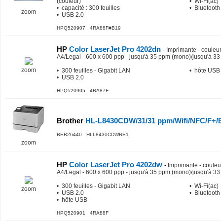
(couleur)
• Wi-Fi(ac)
• capacité : 300 feuilles
• Bluetooth
zoom
• USB 2.0
HPQ520907 4RA88F#B19
HP
Color LaserJet Pro 4202dn
-
Imprimante - couleur 
A4/Legal - 600 x 600 ppp - jusqu'à 35 ppm (mono)/jusqu'à 33 
zoom
• 300 feuilles - Gigabit LAN
• hôte USB
• USB 2.0
HPQ520905 4RA87F
Brother
HL-L8430CDW/31/31 ppm/Wifi/NFC/F+/
BER26440 HLL8430CDWRE1
zoom
HP
Color LaserJet Pro 4202dw
-
Imprimante - couleur
A4/Legal - 600 x 600 ppp - jusqu'à 35 ppm (mono)/jusqu'à 33 
• 300 feuilles - Gigabit LAN
• Wi-Fi(ac)
zoom
• USB 2.0
• Bluetooth
• hôte USB
HPQ520901 4RA88F