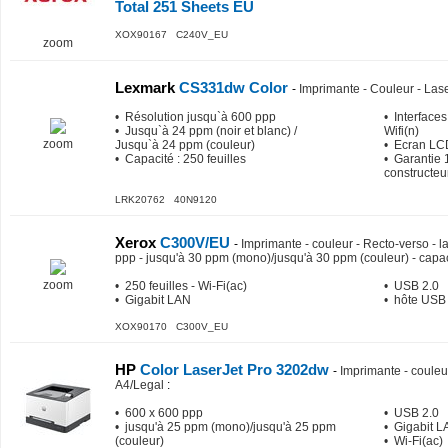
Total 251 Sheets EU
XOX90167 C240V_EU
zoom
Lexmark
CS331dw Color
-
Imprimante - Couleur - Lase
• Résolution jusqu`à 600 ppp
• Interfaces
• Jusqu`à 24 ppm (noir et blanc) /
Wifi(n)
zoom
Jusqu`à 24 ppm (couleur)
• Ecran L
• Capacité : 250 feuilles
• Garantie 
constructeu
LRK20762 40N9120
Xerox
C300V/EU
-
Imprimante - couleur - Recto-verso - l
ppp - jusqu'à 30 ppm (mono)/jusqu'à 30 ppm (couleur) - capa
zoom
• 250 feuilles - Wi-Fi(ac)
• USB 2.0
• Gigabit LAN
• hôte USB
XOX90170 C300V_EU
HP
Color LaserJet Pro 3202dw
-
Imprimante - couleur
A4/Legal
:
• 600 x 600 ppp
• USB 2.0
• jusqu'à 25 ppm (mono)/jusqu'à 25 ppm
• Gigabit 
(couleur)
• Wi-Fi(ac)