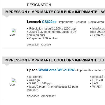
DESIGNATION
IMPRESSION
>
IMPRIMANTE COULEUR
>
IMPRIMANTE LA
Lexmark
CS622de
-
Imprimante - Couleur - Recto-verso 
• Résolution jusqu`à 1200 x 1200 ppp
• Interfaces
• Jusqu`à 37 ppm (mono) / Jusqu`à 37
Hôte USB 2
zoom
ppm (couleur)
• Ecran cou
• Capacité : 250 feuilles
LRK19205 42C0090
IMPRESSION
>
IMPRIMANTE COULEUR
>
IMPRIMANTE JET
Epson
WorkForce WF-2110W
-
Imprimante - couleur
:
• jet d'encre
• capacité :
• A4/Legal
• USB 2.0
• 5 760 x 1 440 ppp
• LAN
zoom
• jusqu'à 9 ppm (mono)/jusqu'à 4.7 ppm
• Wi-Fi(n)
(couleur)
EON54346 C11CK92402