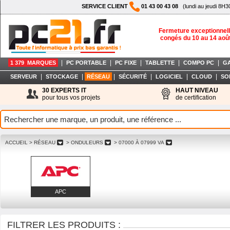
SERVICE CLIENT
01 43 00 43 08
(lundi au jeudi 8H3
Fermeture exceptionnell
congés du 10 au 14 aoû
|
|
|
|
|
1 379 MARQUES
PC PORTABLE
PC FIXE
TABLETTE
COMPO PC
G
|
|
|
|
|
|
SERVEUR
STOCKAGE
RÉSEAU
SÉCURITÉ
LOGICIEL
CLOUD
SO
30 EXPERTS IT
HAUT NIVEAU
pour tous vos projets
de certification
ACCUEIL
> RÉSEAU
> ONDULEURS
> 07000 À 07999 VA
APC
FILTRER LES PRODUITS :