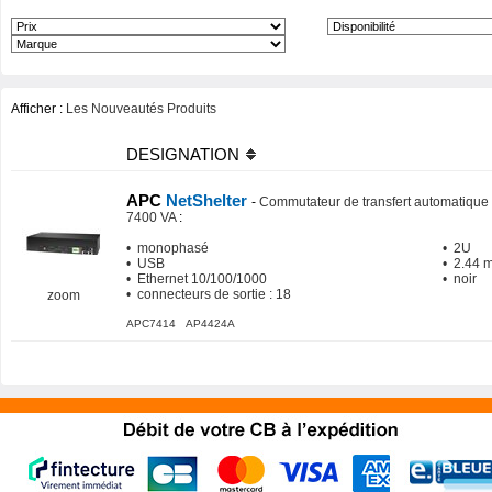
Afficher :
Les Nouveautés Produits
DESIGNATION
APC
NetShelter
-
Commutateur de transfert automatique 
7400 VA
:
• monophasé
• 2U
• USB
• 2.44 
• Ethernet 10/100/1000
• noir
• connecteurs de sortie : 18
zoom
APC7414 AP4424A