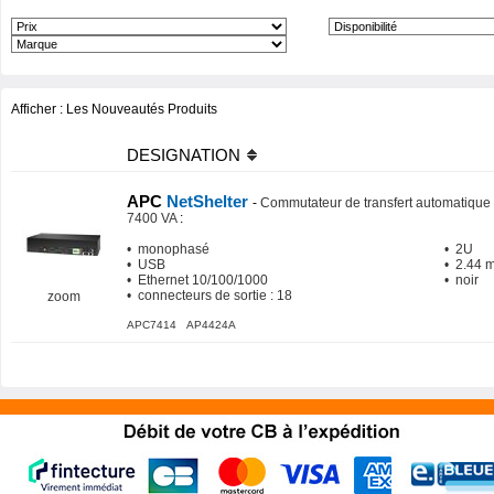
Afficher :
Les Nouveautés Produits
DESIGNATION
APC
NetShelter
-
Commutateur de transfert automatique 
7400 VA
:
• monophasé
• 2U
• USB
• 2.44 
• Ethernet 10/100/1000
• noir
• connecteurs de sortie : 18
zoom
APC7414 AP4424A