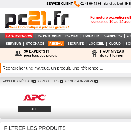
SERVICE CLIENT
01 43 00 43 08
(lundi au jeudi 8H3
Fermeture exceptionnell
congés du 10 au 14 aoû
|
|
|
|
|
1 378 MARQUES
PC PORTABLE
PC FIXE
TABLETTE
COMPO PC
G
|
|
|
|
|
|
SERVEUR
STOCKAGE
RÉSEAU
SÉCURITÉ
LOGICIEL
CLOUD
SO
30 EXPERTS IT
HAUT NIVEAU
pour tous vos projets
de certification
ACCUEIL
> RÉSEAU
> ONDULEURS
> 07000 À 07999 VA
APC
FILTRER LES PRODUITS :