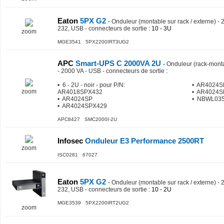
Eaton
5PX G2
-
Onduleur (montable sur rack / externe) - 
232, USB - connecteurs de sortie
: 10 - 3U
zoom
MGE3541 5PX2200IRT3UG2
APC
Smart-UPS C 2000VA 2U
-
Onduleur (rack-monta
- 2000 VA - USB - connecteurs de sortie
:
• 6 - 2U - noir - pour P/N:
• AR4024S
zoom
AR4018SPX432
• AR4024S
• AR4024SP
• NBWL03
• AR4024SPX429
APC8427 SMC2000I-2U
Infosec
Onduleur E3 Performance 2500RT
zoom
ISC0281 67027
Eaton
5PX G2
-
Onduleur (montable sur rack / externe) - 
232, USB - connecteurs de sortie
: 10 - 2U
MGE3539 5PX2200IRT2UG2
zoom