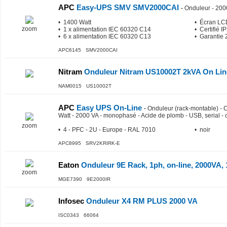
APC
Easy-UPS SMV SMV2000CAI
-
Onduleur - 200
• 1400 Watt
• Écran LC
zoom
• 1 x alimentation IEC 60320 C14
• Certifié I
• 6 x alimentation IEC 60320 C13
• Garantie 
APC6145 SMV2000CAI
Nitram
Onduleur Nitram US10002T 2kVA On Lin
NAM0015 US10002T
APC
Easy UPS On-Line
-
Onduleur (rack-montable) - 
Watt - 2000 VA - monophasé - Acide de plomb - USB, serial - 
zoom
• 4 - PFC - 2U - Europe - RAL 7010
• noir
APC8995 SRV2KRIRK-E
Eaton
Onduleur 9E Rack, 1ph, on-line, 2000VA, 
zoom
MGE7390 9E2000IR
Infosec
Onduleur X4 RM PLUS 2000 VA
ISC0343 66064