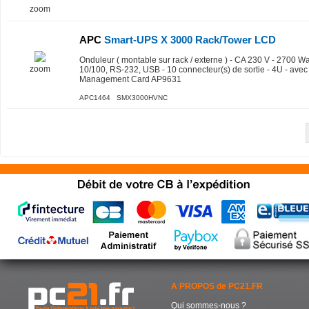
zoom
APC
Smart-UPS X 3000 Rack/Tower LCD
Onduleur ( montable sur rack / externe ) - CA 230 V - 2700 Wa
zoom
10/100, RS-232, USB - 10 connecteur(s) de sortie - 4U - av
Management Card AP9631
APC1464 SMX3000HVNC
A PROPOS de PC21.FR
Qui sommes-nous ?