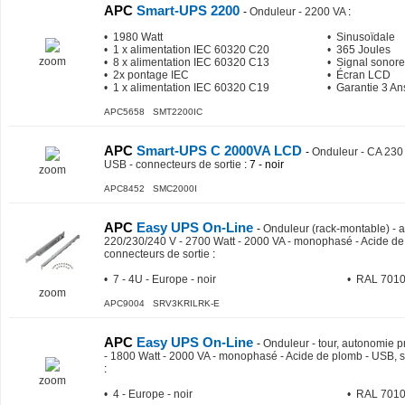
APC
Smart-UPS 2200
-
Onduleur - 2200 VA
:
• 1980 Watt
• Sinusoïdale
• 1 x alimentation IEC 60320 C20
• 365 Joules
zoom
• 8 x alimentation IEC 60320 C13
• Signal sonore
• 2x pontage IEC
• Écran LCD
• 1 x alimentation IEC 60320 C19
• Garantie 3 An
APC5658 SMT2200IC
APC
Smart-UPS C 2000VA LCD
-
Onduleur - CA 230 
USB - connecteurs de sortie
: 7 - noir
zoom
APC8452 SMC2000I
APC
Easy UPS On-Line
-
Onduleur (rack-montable) - 
220/230/240 V - 2700 Watt - 2000 VA - monophasé - Acide de 
connecteurs de sortie
:
• 7 - 4U - Europe - noir
• RAL 701
zoom
APC9004 SRV3KRILRK-E
APC
Easy UPS On-Line
-
Onduleur - tour, autonomie 
- 1800 Watt - 2000 VA - monophasé - Acide de plomb - USB, se
:
zoom
• 4 - Europe - noir
• RAL 701