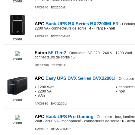
zoom
APC6940 BX2200MI
APC
Back-UPS BX Series BX2200MI-FR
-
Onduleu
2200 VA - connecteurs de sortie
: 4 - France - noir
APC6935 BX2200MI-FR
zoom
Eaton
5E Gen2
-
Onduleur - AC 220 - 240 V - 1200 Watt -
connecteurs de sortie
: 6
zoom
MGE4708 5E2200UI
APC
Easy UPS BVX Series BVX2200LI
-
Onduleur 
• 1200 Watt
• connecteur
• 2200 VA
• noir
• 9 Ah
zoom
APC6830 BVX2200LI
APC
Back-UPS Pro Gaming
-
Onduleur - tour, lumiè
Watt - 2200 VA - monophasé - connecteurs de sortie
: 6 - arct
zoom
APC8667 BGM2200-GR