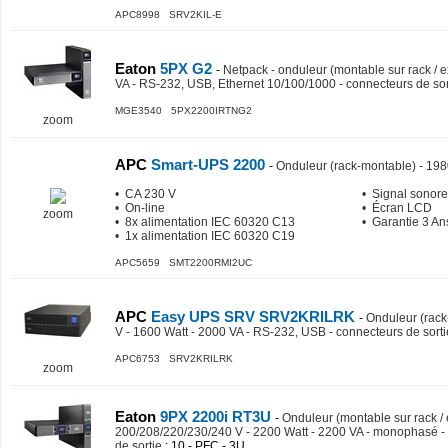
APC8998 SRV2KIL-E
Eaton
5PX G2
-
Netpack - onduleur (montable sur rack / e
VA - RS-232, USB, Ethernet 10/100/1000 - connecteurs de sor
MGE3540 5PX2200IRTNG2
zoom
APC
Smart-UPS 2200
-
Onduleur (rack-montable) - 198
• CA 230 V
• Signal sonore
• On-line
• Écran LCD
zoom
• 8x alimentation IEC 60320 C13
• Garantie 3 An
• 1x alimentation IEC 60320 C19
APC5659 SMT2200RMI2UC
APC
Easy UPS SRV SRV2KRILRK
-
Onduleur (rack
V - 1600 Watt - 2000 VA - RS-232, USB - connecteurs de sorti
APC6753 SRV2KRILRK
zoom
Eaton
9PX 2200i RT3U
-
Onduleur (montable sur rack / 
200/208/220/230/240 V - 2200 Watt - 2200 VA - monophasé -
de sortie
: 10 - PFC - 3U