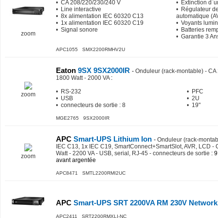
• CA 208/220/230/240 V
• Extinction d`
• Line interactive
• Régulateur de
• 8x alimentation IEC 60320 C13
automatique (A
• 1x alimentation IEC 60320 C19
• Voyants lumi
• Signal sonore
• Batteries rem
zoom
• Garantie 3 An
APC1055 SMX2200RMHV2U
Eaton
9SX 9SX2000IR
-
Onduleur (rack-montable) - CA
1800 Watt - 2000 VA
:
• RS-232
• PFC
zoom
• USB
• 2U
• connecteurs de sortie : 8
• 19"
MGE2765 9SX2000IR
APC
Smart-UPS Lithium Ion
-
Onduleur (rack-montable
IEC C13, 1x IEC C19, SmartConnect+SmartSlot, AVR, LCD - 
Watt - 2200 VA - USB, serial, RJ-45 - connecteurs de sortie
: 9
zoom
avant argentée
APC8471 SMTL2200RMI2UC
APC
Smart-UPS SRT 2200VA RM 230V Network
APC2411 SRT2200RMXLI-NC