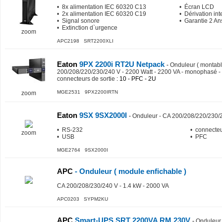
• 8x alimentation IEC 60320 C13
• Écran LCD
• 2x alimentation IEC 60320 C19
• Dérivation int
• Signal sonore
• Garantie 2 An
• Extinction d`urgence
zoom
APC2198 SRT2200XLI
Eaton
9PX 2200i RT2U Netpack
-
Onduleur ( montable
200/208/220/230/240 V - 2200 Watt - 2200 VA - monophasé - 
connecteurs de sortie
: 10 - PFC - 2U
MGE2531 9PX2200IRTN
zoom
Eaton
9SX 9SX2000I
-
Onduleur - CA 200/208/220/230/2
• RS-232
• connecteur
zoom
• USB
• PFC
MGE2764 9SX2000I
APC
- Onduleur ( module enfichable )
CA 200/208/230/240 V - 1.4 kW - 2000 VA
APC0203 SYPM2KU
APC
Smart-UPS SRT 2200VA RM 230V
-
Onduleur 