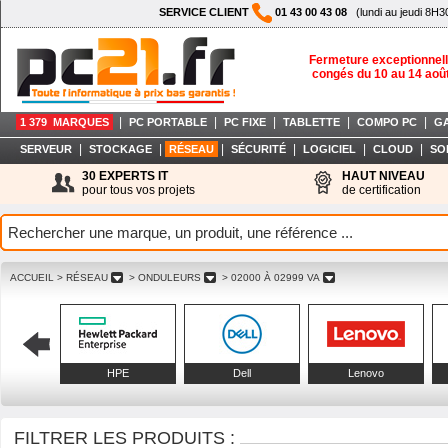
SERVICE CLIENT
01 43 00 43 08
(lundi au jeudi 8H3
Fermeture exceptionnell
congés du 10 au 14 aoû
|
|
|
|
|
1 379 MARQUES
PC PORTABLE
PC FIXE
TABLETTE
COMPO PC
G
|
|
|
|
|
|
SERVEUR
STOCKAGE
RÉSEAU
SÉCURITÉ
LOGICIEL
CLOUD
SO
30 EXPERTS IT
HAUT NIVEAU
pour tous vos projets
de certification
ACCUEIL
> RÉSEAU
> ONDULEURS
> 02000 À 02999 VA
HPE
Dell
Lenovo
FILTRER LES PRODUITS :