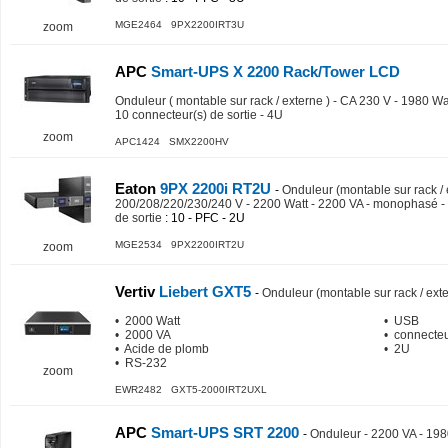
MGE2464 9PX2200IRT3U
zoom
APC
Smart-UPS X 2200 Rack/Tower LCD
Onduleur ( montable sur rack / externe ) - CA 230 V - 1980 W
10 connecteur(s) de sortie - 4U
zoom
APC1424 SMX2200HV
Eaton
9PX 2200i RT2U
-
Onduleur (montable sur rack / 
200/208/220/230/240 V - 2200 Watt - 2200 VA - monophasé -
de sortie
: 10 - PFC - 2U
MGE2534 9PX2200IRT2U
zoom
Vertiv
Liebert GXT5
-
Onduleur (montable sur rack / ext
• 2000 Watt
• USB
• 2000 VA
• connecteur
• Acide de plomb
• 2U
• RS-232
zoom
EWR2482 GXT5-2000IRT2UXL
APC
Smart-UPS SRT 2200
-
Onduleur - 2200 VA - 19