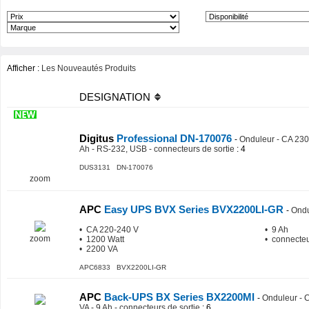
Afficher :
Les Nouveautés Produits
DESIGNATION
Digitus
Professional DN-170076
-
Onduleur - CA 230 
Ah - RS-232, USB - connecteurs de sortie
: 4
DUS3131 DN-170076
zoom
APC
Easy UPS BVX Series BVX2200LI-GR
-
Ondu
• CA 220-240 V
• 9 Ah
zoom
• 1200 Watt
• connecteur
• 2200 VA
APC6833 BVX2200LI-GR
APC
Back-UPS BX Series BX2200MI
-
Onduleur - C
VA - 9 Ah - connecteurs de sortie
: 6