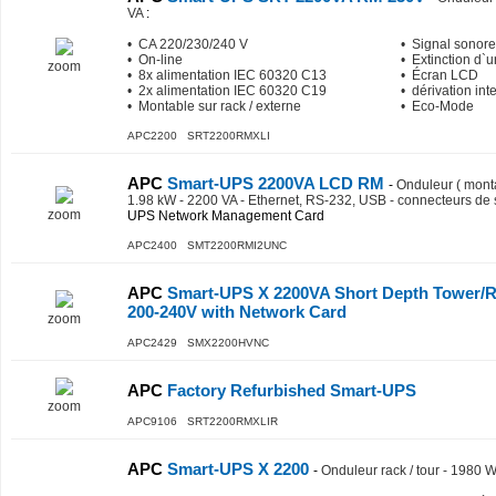
VA
:
• CA 220/230/240 V
• Signal sonore
• On-line
• Extinction d`
zoom
• 8x alimentation IEC 60320 C13
• Écran LCD
• 2x alimentation IEC 60320 C19
• dérivation int
• Montable sur rack / externe
• Eco-Mode
APC2200 SRT2200RMXLI
APC
Smart-UPS 2200VA LCD RM
-
Onduleur ( monta
1.98 kW - 2200 VA - Ethernet, RS-232, USB - connecteurs de 
zoom
UPS Network Management Card
APC2400 SMT2200RMI2UNC
APC
Smart-UPS X 2200VA Short Depth Tower/R
200-240V with Network Card
zoom
APC2429 SMX2200HVNC
APC
Factory Refurbished Smart-UPS
zoom
APC9106 SRT2200RMXLIR
APC
Smart-UPS X 2200
-
Onduleur rack / tour - 1980 W