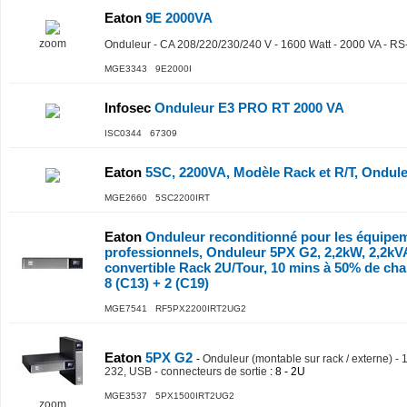
Eaton
9E 2000VA
zoom
Onduleur - CA 208/220/230/240 V - 1600 Watt - 2000 VA - R
MGE3343 9E2000I
Infosec
Onduleur E3 PRO RT 2000 VA
ISC0344 67309
Eaton
5SC, 2200VA, Modèle Rack et R/T, Onduleu
MGE2660 5SC2200IRT
Eaton
Onduleur reconditionné pour les équipe
professionnels, Onduleur 5PX G2, 2,2kW, 2,2kVA,
convertible Rack 2U/Tour, 10 mins à 50% de char
8 (C13) + 2 (C19)
MGE7541 RF5PX2200IRT2UG2
Eaton
5PX G2
-
Onduleur (montable sur rack / externe) - 
232, USB - connecteurs de sortie
: 8 - 2U
MGE3537 5PX1500IRT2UG2
zoom