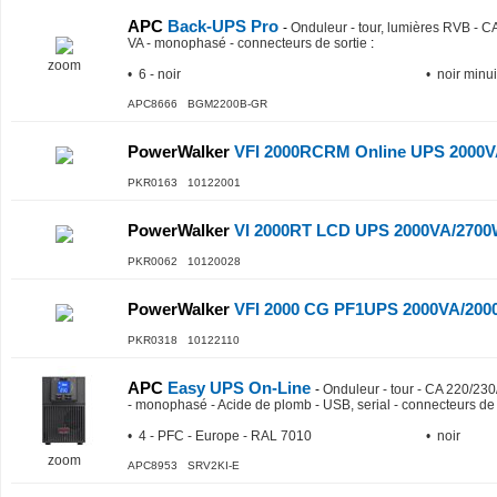
APC
Back-UPS Pro
-
Onduleur - tour, lumières RVB - C
VA - monophasé - connecteurs de sortie
:
zoom
• 6 - noir
• noir minui
APC8666 BGM2200B-GR
PowerWalker
VFI 2000RCRM Online UPS 2000
PKR0163 10122001
PowerWalker
VI 2000RT LCD UPS 2000VA/2700WL
PKR0062 10120028
PowerWalker
VFI 2000 CG PF1UPS 2000VA/2000
PKR0318 10122110
APC
Easy UPS On-Line
-
Onduleur - tour - CA 220/230
- monophasé - Acide de plomb - USB, serial - connecteurs de 
• 4 - PFC - Europe - RAL 7010
• noir
zoom
APC8953 SRV2KI-E