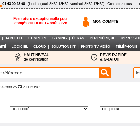
01 43 00 43 08
(lundi au jeudi 8H30 18H30, vendredi 8H30 17H30)
Contactez-nous
Fermeture exceptionnelle pour
MON COMPTE
congés du 10 au 14 août 2026
|
|
|
|
|
|
TABLETTE
COMPO PC
GAMING
ÉCRAN
PÉRIPHÉRIQUE
IMPRESSIO
|
|
|
|
|
ITÉ
LOGICIEL
CLOUD
SOLUTIONS IT
PHOTO TV VIDÉO
TÉLÉPHONIE
HAUT NIVEAU
DEVIS RAPIDE
de certification
& GRATUIT
À 02999 VA
> LENOVO