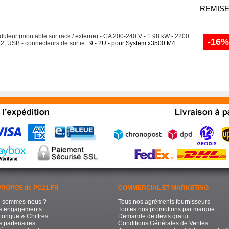
REMIS
uleur (montable sur rack / externe) - CA 200-240 V - 1.98 kW - 2200
-16%
2, USB - connecteurs de sortie
: 9 - 2U - pour System x3500 M4
PROPOS de PC21.FR
COMMERCIAL ET MARKETING
i sommes-nous ?
Tous nos agréments fournisseurs
s engagements
Toutes nos promotions par marque
torique & Chiffres
Demande de devis gratuit
 partenaires
Conditions Générales de Ventes