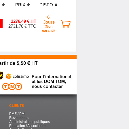
E
PRIX
DISPO
6
2276,49 € HT
Jours
2731,78 € TTC
(Non
garanti)
CLIENTS
PME / PMI
Revendeurs
Administrations publiques
Education / Association