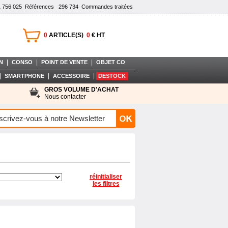
1 756 025
Références
296 734
Commandes traitées
0
ARTICLE(S)
0
€ HT
|
|
|
N
CONSO
POINT DE VENTE
OBJET CO
|
|
|
SMARTPHONE
ACCESSOIRE
DESTOCK
GROS VOLUME D'ACHAT
Nous contacter
réinitialiser
les filtres