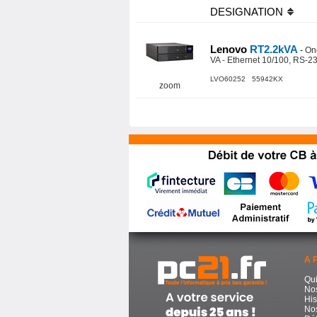
DESIGNATION
Lenovo
RT2.2kVA
-
Ond
VA - Ethernet 10/100, RS-23
LVO60252 55942KX
zoom
A 
Qu
No
His
Nos