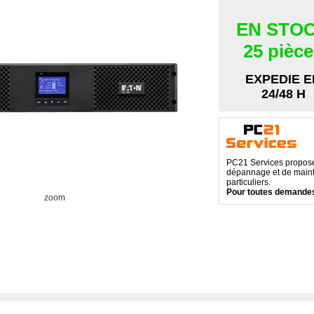
EN STO
25 pièc
EXPEDIE E
24/48 H
PC21 Services propose 
dépannage et de maint
particuliers.
Pour toutes demandes
zoom