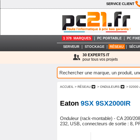
SERVICE CLIENT
|
|
1 378 MARQUES
PC PORTABLE
PC FIXE
|
|
|
SERVEUR
STOCKAGE
RÉSEAU
SÉCUR
30 EXPERTS IT
pour tous vos projets
ACCUEIL
> RÉSEAU
> ONDULEURS
> 02000 
Eaton
9SX 9SX2000IR
Onduleur (rack-montable) - CA 200/208
232, USB, connecteurs de sortie : 8, P