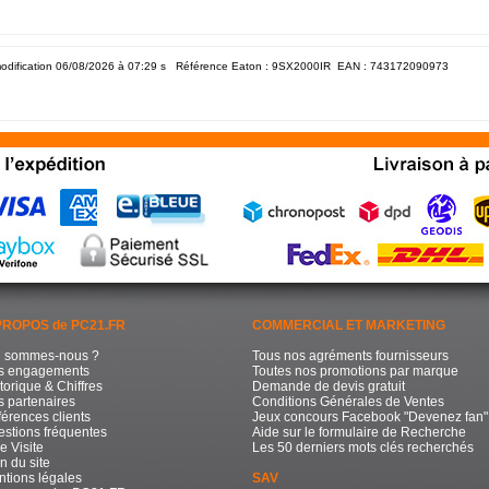
odification 06/08/2026 à 07:29
s Référence Eaton : 9SX2000IR EAN :
743172090973
PROPOS de PC21.FR
COMMERCIAL ET MARKETING
i sommes-nous ?
Tous nos agréments fournisseurs
s engagements
Toutes nos promotions par marque
torique & Chiffres
Demande de devis gratuit
 partenaires
Conditions Générales de Ventes
érences clients
Jeux concours Facebook "Devenez fan"
stions fréquentes
Aide sur le formulaire de Recherche
e Visite
Les 50 derniers mots clés recherchés
n du site
tions légales
SAV