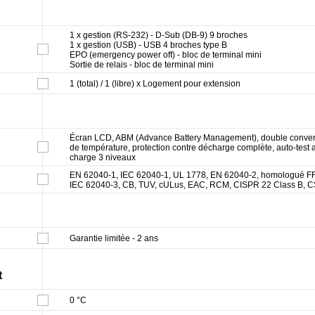
1 x gestion (RS-232) - D-Sub (DB-9) 9 broches
1 x gestion (USB) - USB 4 broches type B
EPO (emergency power off) - bloc de terminal mini
Sortie de relais - bloc de terminal mini
1 (total) / 1 (libre) x Logement pour extension
Écran LCD, ABM (Advance Battery Management), double convers
de température, protection contre décharge complète, auto-test 
charge 3 niveaux
EN 62040-1, IEC 62040-1, UL 1778, EN 62040-2, homologué FF
IEC 62040-3, CB, TUV, cULus, EAC, RCM, CISPR 22 Class B, 
Garantie limitée - 2 ans
t
0 °C