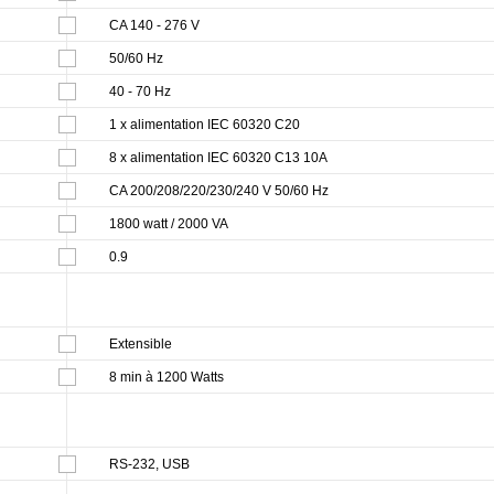
CA 140 - 276 V
50/60 Hz
40 - 70 Hz
1 x alimentation IEC 60320 C20
8 x alimentation IEC 60320 C13 10A
CA 200/208/220/230/240 V 50/60 Hz
1800 watt / 2000 VA
0.9
Extensible
8 min à 1200 Watts
RS-232, USB