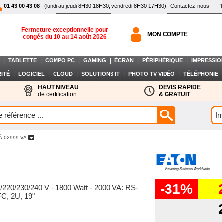
01 43 00 43 08
(lundi au jeudi 8H30 18H30, vendredi 8H30 17H30)
Contactez-nous
Fermeture exceptionnelle pour
MON COMPTE
congés du 10 au 14 août 2026
|
|
|
|
|
|
TABLETTE
COMPO PC
GAMING
ÉCRAN
PÉRIPHÉRIQUE
IMPRESSIO
|
|
|
|
|
ITÉ
LOGICIEL
CLOUD
SOLUTIONS IT
PHOTO TV VIDÉO
TÉLÉPHONIE
HAUT NIVEAU
DEVIS RAPIDE
de certification
& GRATUIT
À 02999 VA
-31%
/220/230/240 V - 1800 Watt - 2000 VA: RS-
FC, 2U, 19"