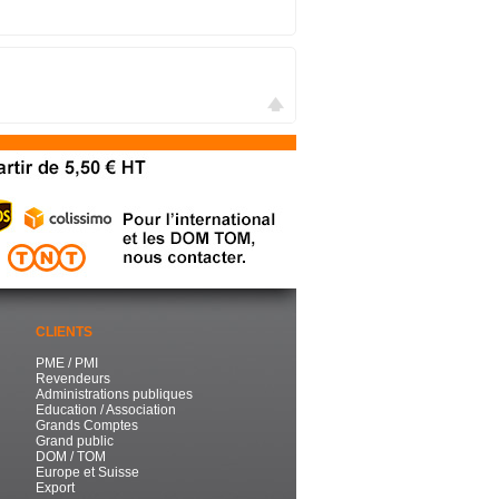
CLIENTS
PME / PMI
Revendeurs
Administrations publiques
Education / Association
Grands Comptes
Grand public
DOM / TOM
Europe et Suisse
Export