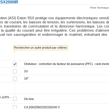
9SX2000IR
Fiche Technique
ption (ASI) Eaton 9SX protège vos équipements électroniques sensib
 de courant, les baisses de tension, les surtensions, les baisses de t
 les transitoires de commutation et la distorsion harmonique. Les c
 la qualité du courant peut être irrégulière. Ces problèmes d'alim
ravail non sauvegardées et endommager le matériel, entraînant des 
Rechercher un autre produit par critères
↓
Onduleur - correction du facteur de puissance (PFC) - rack-mont
2U
19"
on (UPS -
On-line
CA 200/208/220/230/240 V