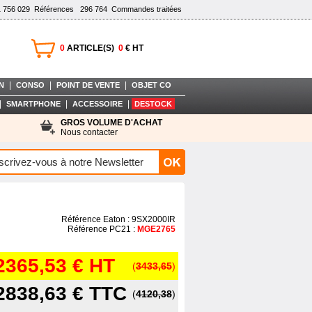
1 756 029
Références
296 764
Commandes traitées
0
ARTICLE(S)
0
€ HT
|
|
|
N
CONSO
POINT DE VENTE
OBJET CO
|
|
|
SMARTPHONE
ACCESSOIRE
DESTOCK
GROS VOLUME D'ACHAT
Nous contacter
Référence Eaton : 9SX2000IR
Référence PC21 :
MGE2765
2365,53 €
HT
(
3433,65
)
2838,63 €
TTC
(
4120,38
)