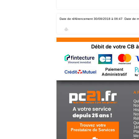
Date de référencement 30/08/2018 à 06:47
Date de m
A 
Qu
No
His
Nos
Réf
Que
Trouvez votre
1èr
Prestataire de Services
Pla
Men