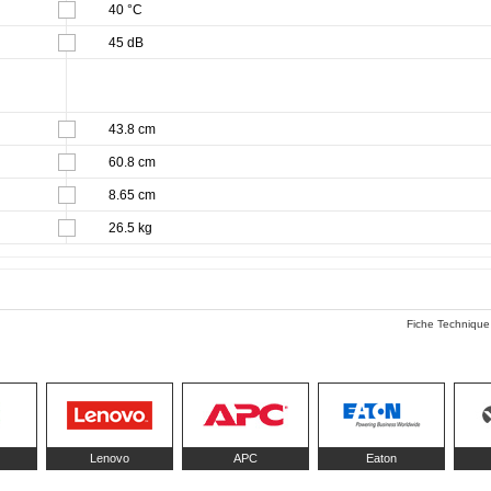
40 °C
45 dB
43.8 cm
60.8 cm
8.65 cm
26.5 kg
Fiche Technique
Lenovo
APC
Eaton