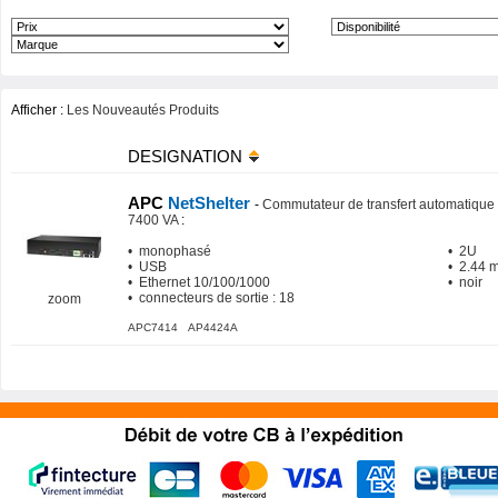
Afficher :
Les Nouveautés Produits
DESIGNATION
APC
NetShelter
-
Commutateur de transfert automatique 
7400 VA
:
• monophasé
• 2U
• USB
• 2.44 
• Ethernet 10/100/1000
• noir
• connecteurs de sortie : 18
zoom
APC7414 AP4424A