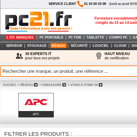
SERVICE CLIENT
01 43 00 43 08
(lundi au jeudi 8H3
Fermeture exceptionnell
congés du 10 au 14 aoû
|
|
|
|
|
1 379 MARQUES
PC PORTABLE
PC FIXE
TABLETTE
COMPO PC
G
|
|
|
|
|
|
SERVEUR
STOCKAGE
RÉSEAU
SÉCURITÉ
LOGICIEL
CLOUD
SO
30 EXPERTS IT
HAUT NIVEAU
pour tous vos projets
de certification
ACCUEIL
> RÉSEAU
> ONDULEURS
> 07000 À 07999 VA
APC
FILTRER LES PRODUITS :