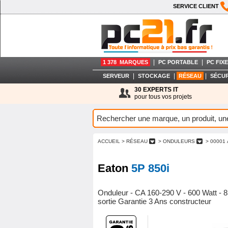
SERVICE CLIENT
|
|
1 378 MARQUES
PC PORTABLE
PC FIXE
|
|
|
SERVEUR
STOCKAGE
RÉSEAU
SÉCUR
30 EXPERTS IT
pour tous vos projets
ACCUEIL
> RÉSEAU
> ONDULEURS
> 00001 
Eaton
5P 850i
Onduleur - CA 160-290 V - 600 Watt - 
sortie Garantie 3 Ans constructeur