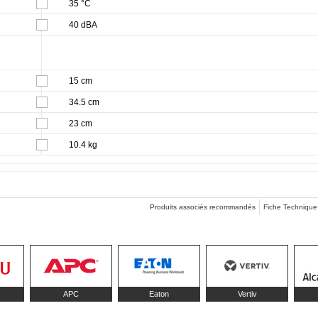
35 °C
40 dBA
15 cm
34.5 cm
23 cm
10.4 kg
Produits associés recommandés
Fiche Technique
APC
Eaton
Vertiv