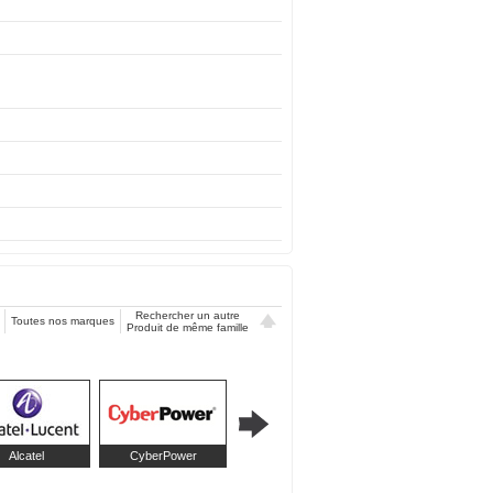
Rechercher un autre
Toutes nos marques
Produit de même famille
Alcatel
CyberPower
Gembird
Infosec