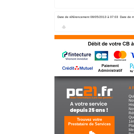
Date de référencement 08/05/2013 à 07:03
Date de m
A 
Qu
No
His
Nos
Réf
Que
Trouvez votre
1èr
Prestataire de Services
Pla
Men
Re