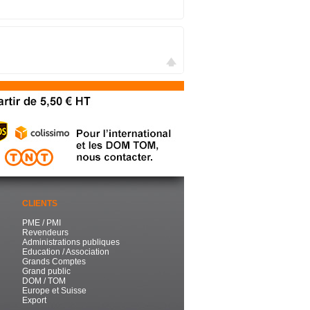
CLIENTS
PME / PMI
Revendeurs
Administrations publiques
Education / Association
Grands Comptes
Grand public
DOM / TOM
Europe et Suisse
Export