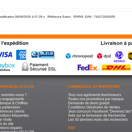
odification 06/08/2026 à 07:29
s Référence Eaton : 5P850I EAN :
743172042835
PROPOS de PC21.FR
COMMERCIAL ET MARKETING
i sommes-nous ?
Tous nos agréments fournisseurs
s engagements
Toutes nos promotions par marque
torique & Chiffres
Demande de devis gratuit
 partenaires
Conditions Générales de Ventes
érences clients
Jeux concours Facebook "Devenez fan"
stions fréquentes
Aide sur le formulaire de Recherche
e Visite
Les 50 derniers mots clés recherchés
n du site
tions légales
SAV
commander PC21.FR