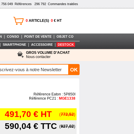
1 756 049
Références
296 792
Commandes traitées
0
ARTICLE(S)
0
€ HT
|
|
|
N
CONSO
POINT DE VENTE
OBJET CO
|
|
|
SMARTPHONE
ACCESSOIRE
DESTOCK
GROS VOLUME D'ACHAT
Nous contacter
Référence Eaton : 5P850I
Référence PC21 :
MGE1338
491,70 €
HT
(
772,52
)
590,04 €
TTC
(
927,02
)