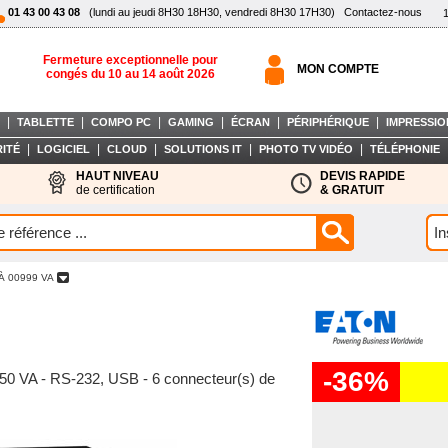
01 43 00 43 08
(lundi au jeudi 8H30 18H30, vendredi 8H30 17H30)
Contactez-nous
Fermeture exceptionnelle pour
MON COMPTE
congés du 10 au 14 août 2026
|
|
|
|
|
|
TABLETTE
COMPO PC
GAMING
ÉCRAN
PÉRIPHÉRIQUE
IMPRESSIO
|
|
|
|
|
ITÉ
LOGICIEL
CLOUD
SOLUTIONS IT
PHOTO TV VIDÉO
TÉLÉPHONIE
HAUT NIVEAU
DEVIS RAPIDE
de certification
& GRATUIT
À 00999 VA
-36%
850 VA - RS-232, USB - 6 connecteur(s) de