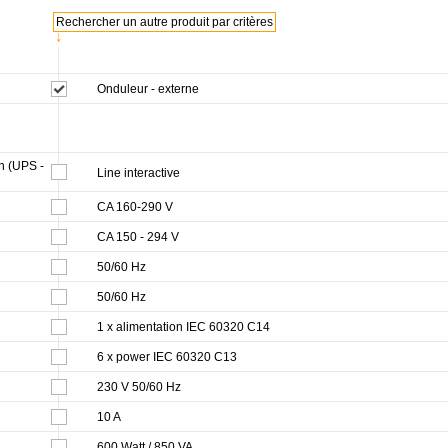
Rechercher un autre produit par critères
↓
Onduleur - externe
on (UPS -
Line interactive
CA 160-290 V
CA 150 - 294 V
50/60 Hz
50/60 Hz
1 x alimentation IEC 60320 C14
6 x power IEC 60320 C13
230 V 50/60 Hz
10 A
600 Watt / 850 VA