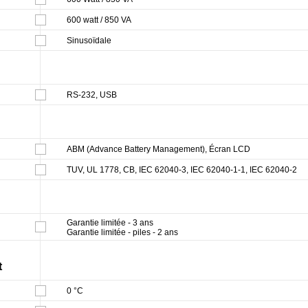
600 watt / 850 VA
Sinusoïdale
RS-232, USB
ABM (Advance Battery Management), Écran LCD
TUV, UL 1778, CB, IEC 62040-3, IEC 62040-1-1, IEC 62040-2
Garantie limitée - 3 ans
Garantie limitée - piles - 2 ans
t
0 °C