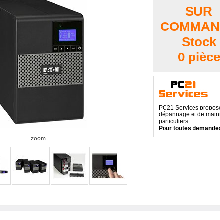
SUR
COMMAN
Stock
0 pièce
PC21 Services propose 
dépannage et de maint
particuliers.
Pour toutes demandes
zoom