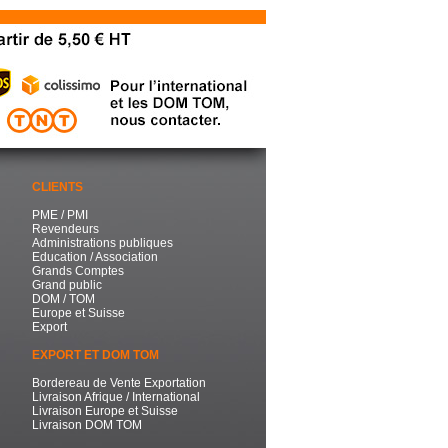
CLIENTS
PME / PMI
Revendeurs
Administrations publiques
Education / Association
Grands Comptes
Grand public
DOM / TOM
Europe et Suisse
Export
EXPORT ET DOM TOM
Bordereau de Vente Exportation
Livraison Afrique / International
Livraison Europe et Suisse
Livraison DOM TOM