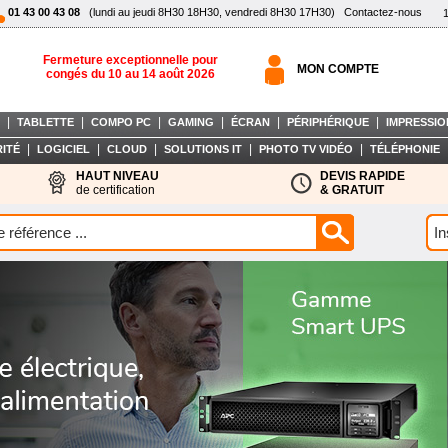
01 43 00 43 08
(lundi au jeudi 8H30 18H30, vendredi 8H30 17H30)
Contactez-nous
Fermeture exceptionnelle pour
MON COMPTE
congés du 10 au 14 août 2026
|
|
|
|
|
|
TABLETTE
COMPO PC
GAMING
ÉCRAN
PÉRIPHÉRIQUE
IMPRESSIO
|
|
|
|
|
ITÉ
LOGICIEL
CLOUD
SOLUTIONS IT
PHOTO TV VIDÉO
TÉLÉPHONIE
HAUT NIVEAU
DEVIS RAPIDE
de certification
& GRATUIT