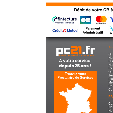
A 
Qu
No
His
Nos
Réf
Que
Trouvez votre
1èr
Prestataire de Services
Pla
Men
Re
Con
PR
Cat
No
No