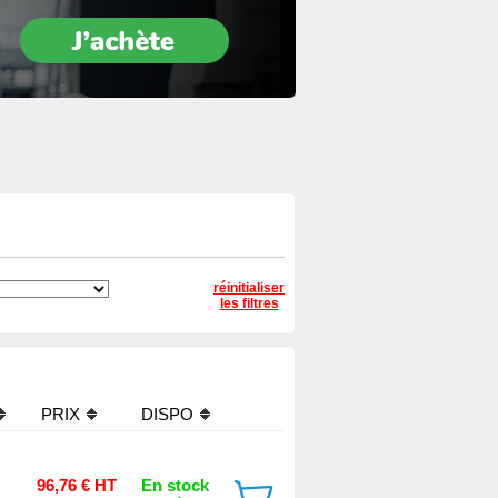
réinitialiser
les filtres
PRIX
DISPO
96,76 € HT
En stock