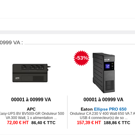
999 VA :
-53%
00001 à 00999 VA
00001 à 00999 VA
APC
Eaton
Ellipse PRO 650
Easy-UPS BV BV500I-GR Onduleur 500
Onduleur CA 230 V 400 Watt 650 VA 7 
VA 300 Watt, 1 x alimentation ...
USB 4 connecteur(s) de so ...
72,00 € HT
157,39 € HT
86,40 € TTC
188,86 € TTC