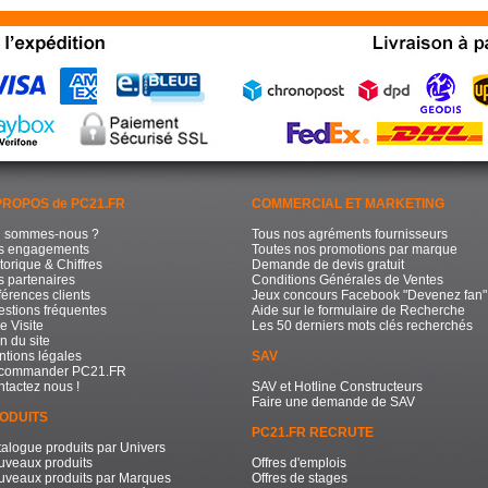
PROPOS de PC21.FR
COMMERCIAL ET MARKETING
i sommes-nous ?
Tous nos agréments fournisseurs
s engagements
Toutes nos promotions par marque
torique & Chiffres
Demande de devis gratuit
 partenaires
Conditions Générales de Ventes
érences clients
Jeux concours Facebook "Devenez fan"
stions fréquentes
Aide sur le formulaire de Recherche
e Visite
Les 50 derniers mots clés recherchés
n du site
tions légales
SAV
commander PC21.FR
tactez nous !
SAV et Hotline Constructeurs
Faire une demande de SAV
ODUITS
PC21.FR RECRUTE
alogue produits par Univers
uveaux produits
Offres d'emplois
uveaux produits par Marques
Offres de stages