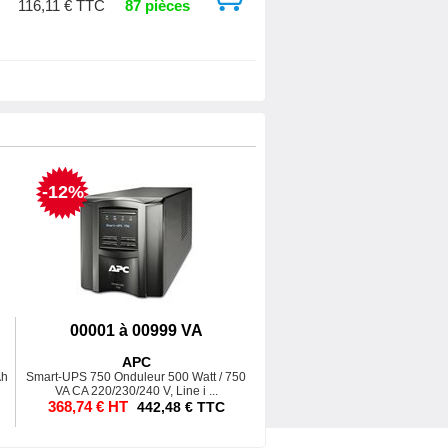
116,11 € TTC
87 pièces
-12%
00001 à 00999 VA
APC
Ah
Smart-UPS 750 Onduleur 500 Watt / 750
VA CA 220/230/240 V, Line i ...
368,74 € HT
442,48 € TTC