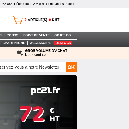
1 756 053
Références
296 801
Commandes traitées
0
ARTICLE(S)
0
€ HT
|
|
|
N
CONSO
POINT DE VENTE
OBJET CO
|
|
|
SMARTPHONE
ACCESSOIRE
DESTOCK
GROS VOLUME D'ACHAT
Nous contacter