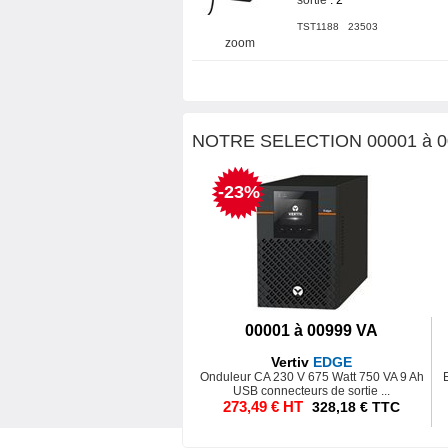
sortie
: 2
TST1188 23503
zoom
NOTRE SELECTION 00001 à 00
-23%
00001 à 00999 VA
Vertiv
EDGE
Onduleur CA 230 V 675 Watt 750 VA 9 Ah
USB connecteurs de sortie ...
273,49 € HT
328,18 € TTC