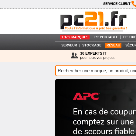
SERVICE CLIENT
|
|
1 378 MARQUES
PC PORTABLE
PC FIXE
|
|
|
SERVEUR
STOCKAGE
RÉSEAU
SÉCUR
30 EXPERTS IT
pour tous vos projets