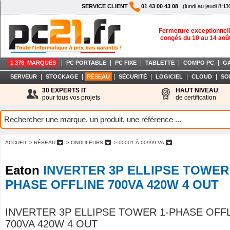
SERVICE CLIENT
01 43 00 43 08
(lundi au jeudi 8H3
Fermeture exceptionnell
congés du 10 au 14 aoû
|
|
|
|
|
1 378 MARQUES
PC PORTABLE
PC FIXE
TABLETTE
COMPO PC
G
|
|
|
|
|
|
SERVEUR
STOCKAGE
RÉSEAU
SÉCURITÉ
LOGICIEL
CLOUD
SO
30 EXPERTS IT
HAUT NIVEAU
pour tous vos projets
de certification
ACCUEIL
> RÉSEAU
> ONDULEURS
> 00001 À 00999 VA
Eaton
INVERTER 3P ELLIPSE TOWER 
PHASE OFFLINE 700VA 420W 4 OUT
INVERTER 3P ELLIPSE TOWER 1-PHASE OFF
700VA 420W 4 OUT