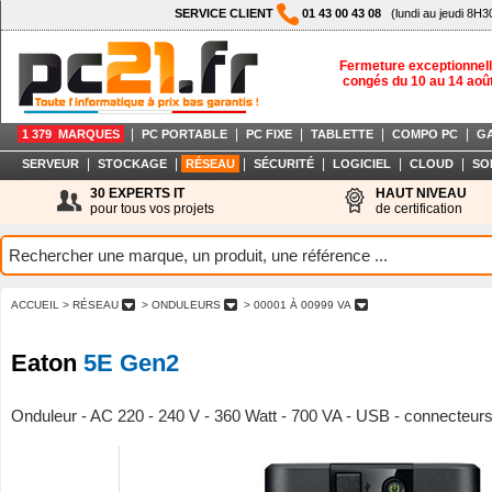
SERVICE CLIENT
01 43 00 43 08
(lundi au jeudi 8H3
Fermeture exceptionnell
congés du 10 au 14 aoû
|
|
|
|
|
1 379 MARQUES
PC PORTABLE
PC FIXE
TABLETTE
COMPO PC
G
|
|
|
|
|
|
SERVEUR
STOCKAGE
RÉSEAU
SÉCURITÉ
LOGICIEL
CLOUD
SO
30 EXPERTS IT
HAUT NIVEAU
pour tous vos projets
de certification
ACCUEIL
> RÉSEAU
> ONDULEURS
> 00001 À 00999 VA
Eaton
5E Gen2
Onduleur - AC 220 - 240 V - 360 Watt - 700 VA - USB - connecteurs 