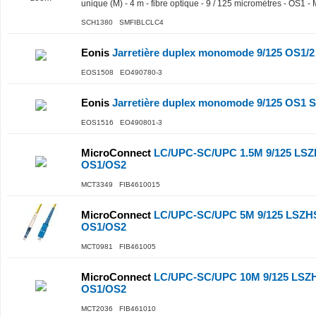
unique (M) - 4 m - fibre optique - 9 / 125 micromètres - OS1 -
SCH1380 SMFIBLCLC4
Eonis
Jarretière duplex monomode 9/125 OS1/
EOS1508 EO490780-3
Eonis
Jarretière duplex monomode 9/125 OS1
EOS1516 EO490801-3
MicroConnect
LC/UPC-SC/UPC 1.5M 9/125 LSZ
OS1/OS2
MCT3349 FIB4610015
MicroConnect
LC/UPC-SC/UPC 5M 9/125 LSZHS
OS1/OS2
MCT0981 FIB461005
MicroConnect
LC/UPC-SC/UPC 10M 9/125 LSZH
OS1/OS2
MCT2036 FIB461010