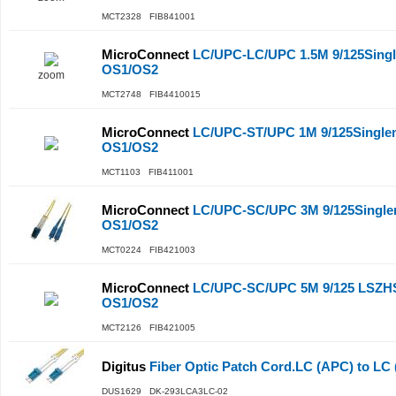
MCT2328 FIB841001
MicroConnect
LC/UPC-LC/UPC 1.5M 9/125Sing
OS1/OS2
zoom
MCT2748 FIB4410015
MicroConnect
LC/UPC-ST/UPC 1M 9/125Single
OS1/OS2
MCT1103 FIB411001
MicroConnect
LC/UPC-SC/UPC 3M 9/125Single
OS1/OS2
MCT0224 FIB421003
MicroConnect
LC/UPC-SC/UPC 5M 9/125 LSZHS
OS1/OS2
MCT2126 FIB421005
Digitus
Fiber Optic Patch Cord.LC (APC) to L
DUS1629 DK-293LCA3LC-02