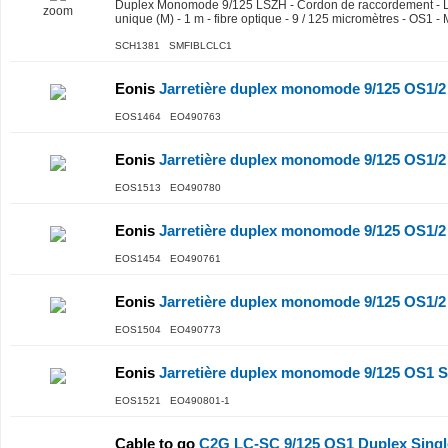
Duplex Monomode 9/125 LSZH - Cordon de raccordement - 
zoom
unique (M) - 1 m - fibre optique - 9 / 125 micromètres - OS1 -
SCH1381 SMFIBLCLC1
Eonis
Jarretière duplex monomode 9/125 OS1/
EOS1464 EO490763
Eonis
Jarretière duplex monomode 9/125 OS1/
EOS1513 EO490780
Eonis
Jarretière duplex monomode 9/125 OS1/
EOS1454 EO490761
Eonis
Jarretière duplex monomode 9/125 OS1/
EOS1504 EO490773
Eonis
Jarretière duplex monomode 9/125 OS1
EOS1521 EO490801-1
Cable to go
C2G LC-SC 9/125 OS1 Duplex Singl