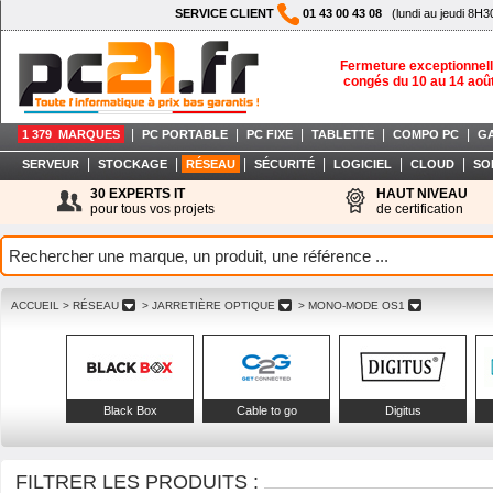
SERVICE CLIENT
01 43 00 43 08
(lundi au jeudi 8H3
Fermeture exceptionnell
congés du 10 au 14 aoû
|
|
|
|
|
1 379 MARQUES
PC PORTABLE
PC FIXE
TABLETTE
COMPO PC
G
|
|
|
|
|
|
SERVEUR
STOCKAGE
RÉSEAU
SÉCURITÉ
LOGICIEL
CLOUD
SO
30 EXPERTS IT
HAUT NIVEAU
pour tous vos projets
de certification
ACCUEIL
> RÉSEAU
> JARRETIÈRE OPTIQUE
> MONO-MODE OS1
Black Box
Cable to go
Digitus
FILTRER LES PRODUITS :