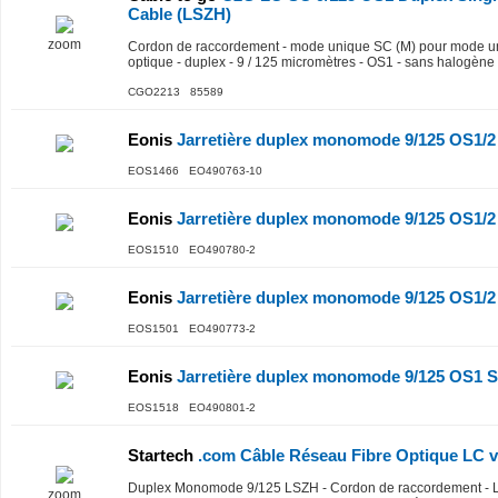
Cable (LSZH)
zoom
Cordon de raccordement - mode unique SC (M) pour mode uni
optique - duplex - 9 / 125 micromètres - OS1 - sans halogène 
CGO2213 85589
Eonis
Jarretière duplex monomode 9/125 OS1/
EOS1466 EO490763-10
Eonis
Jarretière duplex monomode 9/125 OS1/
EOS1510 EO490780-2
Eonis
Jarretière duplex monomode 9/125 OS1/
EOS1501 EO490773-2
Eonis
Jarretière duplex monomode 9/125 OS1
EOS1518 EO490801-2
Startech
.com Câble Réseau Fibre Optique LC v
Duplex Monomode 9/125 LSZH - Cordon de raccordement - 
zoom