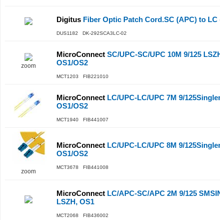
Digitus
Fiber Optic Patch Cord.SC (APC) to L
DUS1182 DK-292SCA3LC-02
MicroConnect
SC/UPC-SC/UPC 10M 9/125 LSZH
OS1/OS2
zoom
MCT1203 FIB221010
MicroConnect
LC/UPC-LC/UPC 7M 9/125Single
OS1/OS2
MCT1940 FIB441007
MicroConnect
LC/UPC-LC/UPC 8M 9/125Single
OS1/OS2
MCT3678 FIB441008
zoom
MicroConnect
LC/APC-SC/APC 2M 9/125 SM
LSZH, OS1
MCT2068 FIB436002