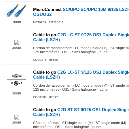
MicroConnect
SC/UPC-SC/UPC 10M 9/125 LSZH
OS1/OS2
zoom
MCT0969 FIB224010
Cable to go
C2G LC-ST 9/125 OS1 Duplex Singl
Cable (LSZH)
zoom
Cordon de raccordement - LC mode unique (M) - ST single mode
125 micromètres - OS1 - Sans halogène - jaune
CGO0876 85596
Cable to go
C2G LC-ST 9/125 OS1 Duplex Singl
Cable (LSZH)
Cordon de raccordement - LC mode unique (M) - ST single mode
125 micromètres - OS1 - Sans halogène - jaune
zoom
CGO1398 85597
Cable to go
C2G ST-ST 9/125 OS1 Duplex Singl
Cable (LSZH)
zoom
Câble de réseau - ST single mode (M) - ST single mode (M) - 2 
micromètres - OS1 - Sans halogène - jaune