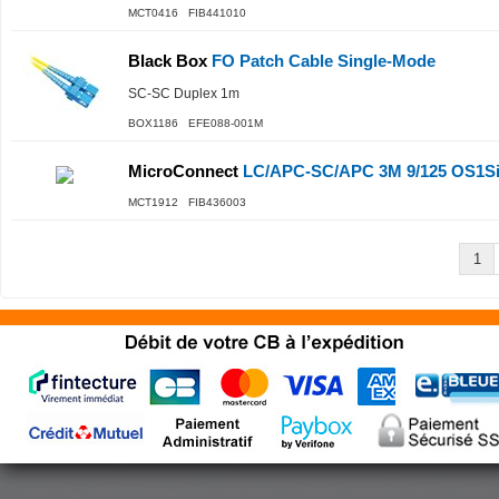
MCT0416 FIB441010
Black Box
FO Patch Cable Single-Mode
SC-SC Duplex 1m
BOX1186 EFE088-001M
MicroConnect
LC/APC-SC/APC 3M 9/125 OS1Si
MCT1912 FIB436003
1