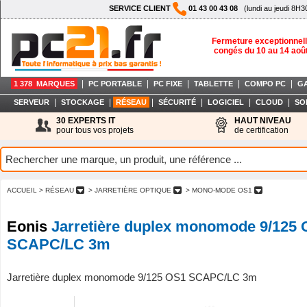
SERVICE CLIENT
01 43 00 43 08
(lundi au jeudi 8H3
Fermeture exceptionnell
congés du 10 au 14 aoû
|
|
|
|
|
1 378 MARQUES
PC PORTABLE
PC FIXE
TABLETTE
COMPO PC
G
|
|
|
|
|
|
SERVEUR
STOCKAGE
RÉSEAU
SÉCURITÉ
LOGICIEL
CLOUD
SO
30 EXPERTS IT
HAUT NIVEAU
pour tous vos projets
de certification
ACCUEIL
> RÉSEAU
> JARRETIÈRE OPTIQUE
> MONO-MODE OS1
Eonis
Jarretière duplex monomode 9/125
SCAPC/LC 3m
Jarretière duplex monomode 9/125 OS1 SCAPC/LC 3m