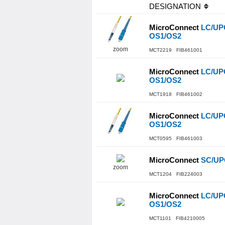
DESIGNATION
MicroConnect
LC/UPC
OS1/OS2
zoom
MCT2219 FIB461001
MicroConnect
LC/UPC
OS1/OS2
MCT1918 FIB461002
MicroConnect
LC/UPC
OS1/OS2
MCT0595 FIB461003
MicroConnect
SC/UPC
zoom
MCT1204 FIB224003
MicroConnect
LC/UPC
OS1/OS2
MCT1101 FIB4210005