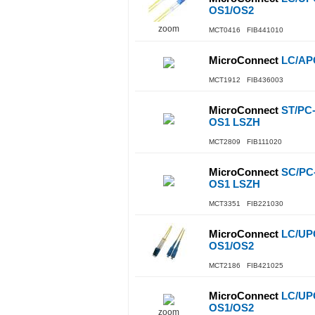
OS1/OS2
zoom
MCT0416 FIB441010
MicroConnect
LC/APC
MCT1912 FIB436003
MicroConnect
ST/PC
OS1 LSZH
MCT2809 FIB111020
MicroConnect
SC/PC
OS1 LSZH
MCT3351 FIB221030
MicroConnect
LC/UPC
OS1/OS2
MCT2186 FIB421025
MicroConnect
LC/UPC
OS1/OS2
zoom