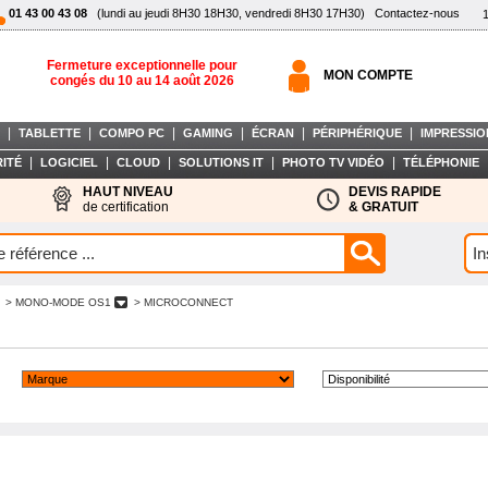
01 43 00 43 08
(lundi au jeudi 8H30 18H30, vendredi 8H30 17H30)
Contactez-nous
Fermeture exceptionnelle pour
MON COMPTE
congés du 10 au 14 août 2026
|
|
|
|
|
|
TABLETTE
COMPO PC
GAMING
ÉCRAN
PÉRIPHÉRIQUE
IMPRESSIO
|
|
|
|
|
ITÉ
LOGICIEL
CLOUD
SOLUTIONS IT
PHOTO TV VIDÉO
TÉLÉPHONIE
HAUT NIVEAU
DEVIS RAPIDE
de certification
& GRATUIT
> MONO-MODE OS1
> MICROCONNECT