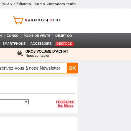
1 756 377
Références
296 809
Commandes traitées
0
ARTICLE(S)
0
€ HT
|
|
|
N
CONSO
POINT DE VENTE
OBJET CO
|
|
|
SMARTPHONE
ACCESSOIRE
DESTOCK
GROS VOLUME D'ACHAT
Nous contacter
réinitialiser
les filtres