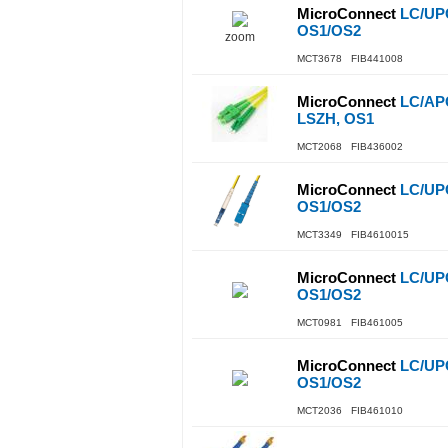
MicroConnect
LC/UPC
OS1/OS2
zoom
MCT3678 FIB441008
MicroConnect
LC/AP
LSZH, OS1
MCT2068 FIB436002
MicroConnect
LC/UPC
OS1/OS2
MCT3349 FIB4610015
MicroConnect
LC/UPC
OS1/OS2
MCT0981 FIB461005
MicroConnect
LC/UPC
OS1/OS2
MCT2036 FIB461010