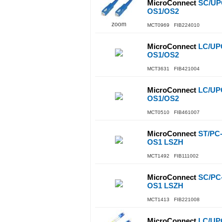
MicroConnect
SC/UPC
OS1/OS2
zoom
MCT0969 FIB224010
MicroConnect
LC/UPC
OS1/OS2
MCT3631 FIB421004
MicroConnect
LC/UPC
OS1/OS2
MCT0510 FIB461007
MicroConnect
ST/PC
OS1 LSZH
MCT1492 FIB111002
MicroConnect
SC/PC
OS1 LSZH
MCT1413 FIB221008
MicroConnect
LC/UPC