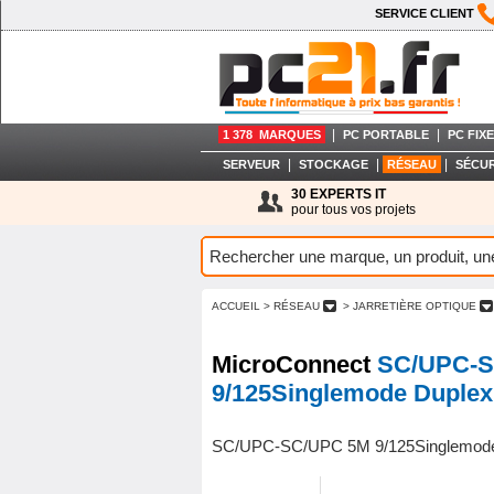
SERVICE CLIENT
|
|
1 378 MARQUES
PC PORTABLE
PC FIXE
|
|
|
SERVEUR
STOCKAGE
RÉSEAU
SÉCUR
30 EXPERTS IT
pour tous vos projets
ACCUEIL
> RÉSEAU
> JARRETIÈRE OPTIQUE
MicroConnect
SC/UPC-S
9/125Singlemode Duple
SC/UPC-SC/UPC 5M 9/125Singlemod