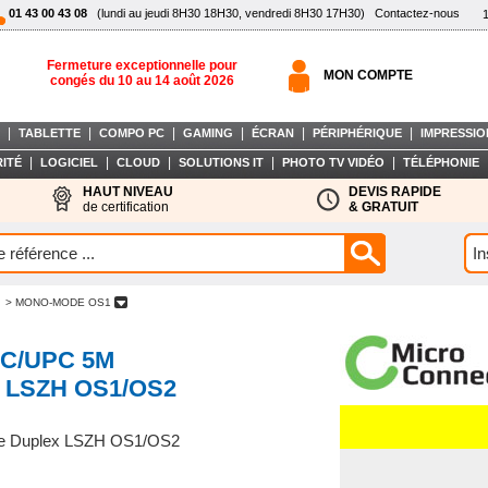
01 43 00 43 08
(lundi au jeudi 8H30 18H30, vendredi 8H30 17H30)
Contactez-nous
Fermeture exceptionnelle pour
MON COMPTE
congés du 10 au 14 août 2026
|
|
|
|
|
|
TABLETTE
COMPO PC
GAMING
ÉCRAN
PÉRIPHÉRIQUE
IMPRESSIO
|
|
|
|
|
ITÉ
LOGICIEL
CLOUD
SOLUTIONS IT
PHOTO TV VIDÉO
TÉLÉPHONIE
HAUT NIVEAU
DEVIS RAPIDE
de certification
& GRATUIT
> MONO-MODE OS1
C/UPC 5M
x LSZH OS1/OS2
e Duplex LSZH OS1/OS2