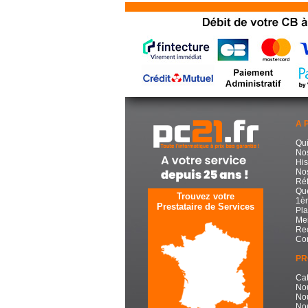
A 
Qu
No
His
Nos
Réf
Que
Trouvez votre
1èr
Prestataire de Services
Pla
Men
Re
Con
PR
Cat
No
No
Nou