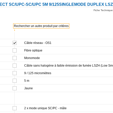
CT SC/UPC-SC/UPC 5M 9/125SINGLEMODE DUPLEX LSZ
Fiche Technique
Rechercher un autre produit par critères
↓
Câble réseau - OS1
Fibre optique
Monomode
Câble sans halogène à faible émission de fumée LSZH (Low Sm
9 / 125 micromètres
5 m
Jaune
2 x mode unique SC/PC - mâle