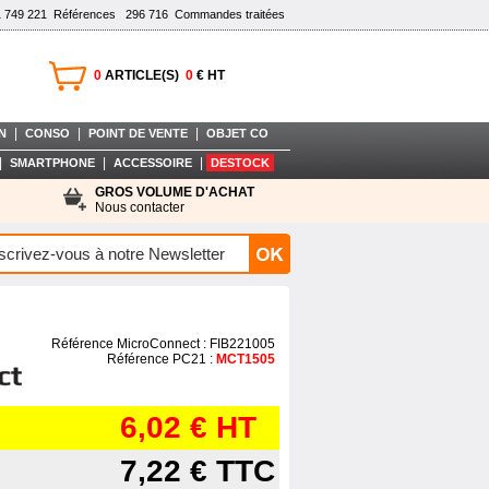
1 749 221
Références
296 716
Commandes traitées
0
ARTICLE(S)
0
€ HT
|
|
|
N
CONSO
POINT DE VENTE
OBJET CO
|
|
|
SMARTPHONE
ACCESSOIRE
DESTOCK
GROS VOLUME D'ACHAT
Nous contacter
Référence MicroConnect : FIB221005
Référence PC21 :
MCT1505
6,02 €
HT
7,22 €
TTC