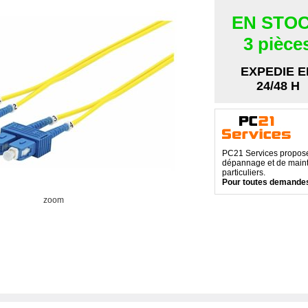
EN STO
3 pièce
EXPEDIE E
24/48 H
PC21 Services propose 
dépannage et de maint
particuliers.
Pour toutes demandes
zoom