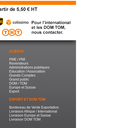
CLIENTS
PME / PMI
Revendeurs
Administrations publiques
Education / Association
Grands Comptes
Grand public
DOM / TOM
Europe et Suisse
Export
EXPORT ET DOM TOM
Bordereau de Vente Exportation
Livraison Afrique / International
Livraison Europe et Suisse
Livraison DOM TOM