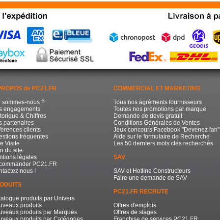
PROPOS de PC21.FR
COMMERCIAL ET MARKETING
i sommes-nous ?
Tous nos agréments fournisseurs
s engagements
Toutes nos promotions par marque
torique & Chiffres
Demande de devis gratuit
 partenaires
Conditions Générales de Ventes
érences clients
Jeux concours Facebook "Devenez fan"
stions fréquentes
Aide sur le formulaire de Recherche
e Visite
Les 50 derniers mots clés recherchés
n du site
tions légales
SAV
commander PC21.FR
tactez nous !
SAV et Hotline Constructeurs
Faire une demande de SAV
ODUITS
PC21.FR RECRUTE
alogue produits par Univers
uveaux produits
Offres d'emplois
uveaux produits par Marques
Offres de stages
veaux produits par Catégories
Franchise de services PC21.FR