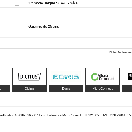
2 x mode unique SC/PC - mâle
Garantie de 25 ans
Fiche Technique
o
Digitus
Eonis
MicroConnect
odification 05/08/2026 à 07:12
s Référence MicroConnect : FIB221005 EAN :
733199001515