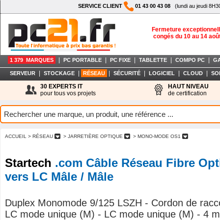
SERVICE CLIENT
01 43 00 43 08
(lundi au jeudi 8H3
Fermeture exceptionnell
congés du 10 au 14 aoû
|
|
|
|
|
1 379 MARQUES
PC PORTABLE
PC FIXE
TABLETTE
COMPO PC
G
|
|
|
|
|
|
SERVEUR
STOCKAGE
RÉSEAU
SÉCURITÉ
LOGICIEL
CLOUD
SO
30 EXPERTS IT
HAUT NIVEAU
pour tous vos projets
de certification
ACCUEIL
> RÉSEAU
> JARRETIÈRE OPTIQUE
> MONO-MODE OS1
Startech
.com Câble Réseau Fibre Opt
vers LC Mâle / Mâle
Duplex Monomode 9/125 LSZH - Cordon de racc
LC mode unique (M) - LC mode unique (M) - 4 m 