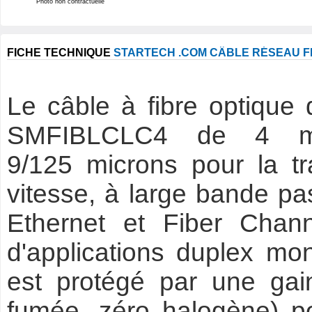
Photo non contractuelle
FICHE TECHNIQUE
STARTECH .COM CÂBLE RÉSEAU FI
Le câble à fibre optiqu
SMFIBLCLC4 de 4 m
9/125 microns pour la t
vitesse, à large bande pa
Ethernet et Fiber Chan
d'applications duplex m
est protégé par une gai
fumée, zéro halogène) po