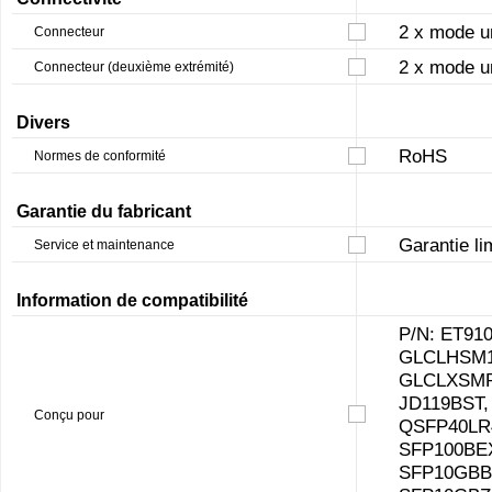
2 x mode u
Connecteur
2 x mode u
Connecteur (deuxième extrémité)
Divers
RoHS
Normes de conformité
Garantie du fabricant
Garantie li
Service et maintenance
Information de compatibilité
P/N: ET9
GLCLHSM1
GLCLXSMR
JD119BST
Conçu pour
QSFP40LR
SFP100BEX
SFP10GBB