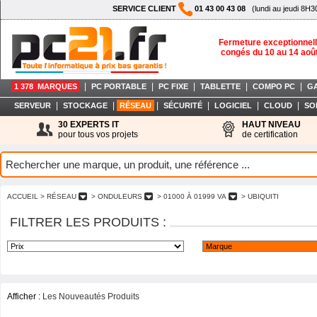
SERVICE CLIENT
01 43 00 43 08
(lundi au jeudi 8H3
Fermeture exceptionnell
congés du 10 au 14 aoû
|
|
|
|
|
1 378 MARQUES
PC PORTABLE
PC FIXE
TABLETTE
COMPO PC
G
|
|
|
|
|
|
SERVEUR
STOCKAGE
RÉSEAU
SÉCURITÉ
LOGICIEL
CLOUD
SO
30 EXPERTS IT
HAUT NIVEAU
pour tous vos projets
de certification
ACCUEIL
> RÉSEAU
> ONDULEURS
> 01000 À 01999 VA
> UBIQUITI
FILTRER LES PRODUITS :
Afficher :
Les Nouveautés Produits