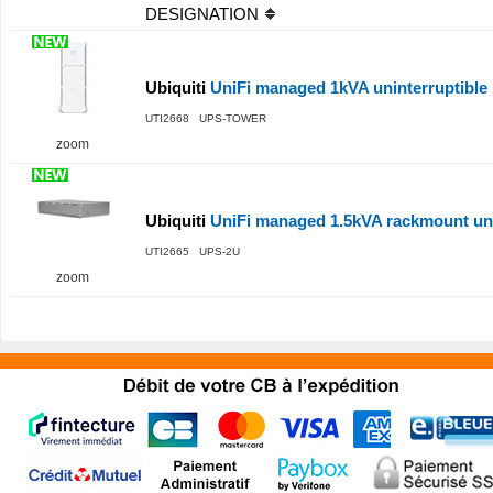
DESIGNATION
Ubiquiti
UniFi managed 1kVA uninterruptible
UTI2668 UPS-TOWER
zoom
Ubiquiti
UniFi managed 1.5kVA rackmount uni
UTI2665 UPS-2U
zoom