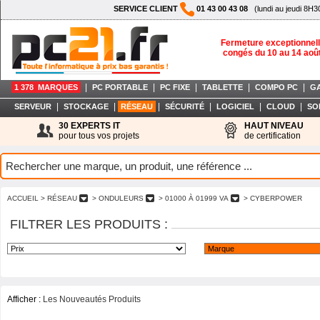
SERVICE CLIENT
01 43 00 43 08
(lundi au jeudi 8H3
Fermeture exceptionnell
congés du 10 au 14 aoû
|
|
|
|
|
1 378 MARQUES
PC PORTABLE
PC FIXE
TABLETTE
COMPO PC
G
|
|
|
|
|
|
SERVEUR
STOCKAGE
RÉSEAU
SÉCURITÉ
LOGICIEL
CLOUD
SO
30 EXPERTS IT
HAUT NIVEAU
pour tous vos projets
de certification
ACCUEIL
> RÉSEAU
> ONDULEURS
> 01000 À 01999 VA
> CYBERPOWER
FILTRER LES PRODUITS :
Afficher :
Les Nouveautés Produits