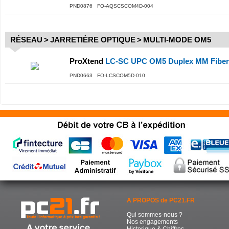
PND0876 FO-AQSCSCOM4D-004
RÉSEAU
>
JARRETIÈRE OPTIQUE
>
MULTI-MODE OM5
ProXtend
LC-SC UPC OM5 Duplex MM Fiber
PND0663 FO-LCSCOM5D-010
A PROPOS de PC21.FR
Qui sommes-nous ?
Nos engagements