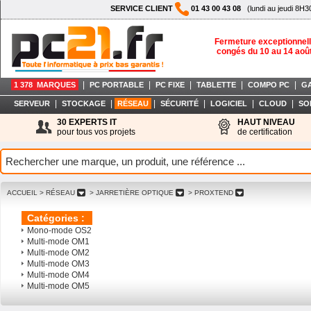
SERVICE CLIENT
01 43 00 43 08
(lundi au jeudi 8H3
Fermeture exceptionnell
congés du 10 au 14 aoû
|
|
|
|
|
1 378 MARQUES
PC PORTABLE
PC FIXE
TABLETTE
COMPO PC
G
|
|
|
|
|
|
SERVEUR
STOCKAGE
RÉSEAU
SÉCURITÉ
LOGICIEL
CLOUD
SO
30 EXPERTS IT
HAUT NIVEAU
pour tous vos projets
de certification
ACCUEIL
> RÉSEAU
> JARRETIÈRE OPTIQUE
> PROXTEND
Catégories :
Mono-mode OS2
Multi-mode OM1
Multi-mode OM2
Multi-mode OM3
Multi-mode OM4
Multi-mode OM5