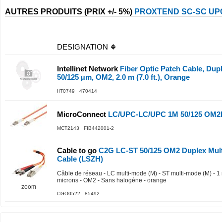
AUTRES PRODUITS (PRIX +/- 5%)
PROXTEND SC-SC UP
DESIGNATION
Intellinet Network
Fiber Optic Patch Cable, Dupl
50/125 µm, OM2, 2.0 m (7.0 ft.), Orange
IIT0749 470414
MicroConnect
LC/UPC-LC/UPC 1M 50/125 OM2M
MCT2143 FIB442001-2
Cable to go
C2G LC-ST 50/125 OM2 Duplex Mult
Cable (LSZH)
Câble de réseau - LC multi-mode (M) - ST multi-mode (M) - 1 m
microns - OM2 - Sans halogène - orange
zoom
CGO0522 85492