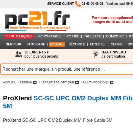
SERVICE CLIENT
01 43 00 43 08
(lundi au jeudi 8H3
Fermeture exceptionnell
congés du 10 au 14 aoû
|
|
|
|
|
1 378 MARQUES
PC PORTABLE
PC FIXE
TABLETTE
COMPO PC
G
|
|
|
|
|
|
SERVEUR
STOCKAGE
RÉSEAU
SÉCURITÉ
LOGICIEL
CLOUD
SO
30 EXPERTS IT
HAUT NIVEAU
pour tous vos projets
de certification
ACCUEIL
> RÉSEAU
> JARRETIÈRE OPTIQUE
> MULTI-MODE OM2
ProXtend
SC-SC UPC OM2 Duplex MM Fib
5M
ProXtend SC-SC UPC OM2 Duplex MM Fibre Cable 5M