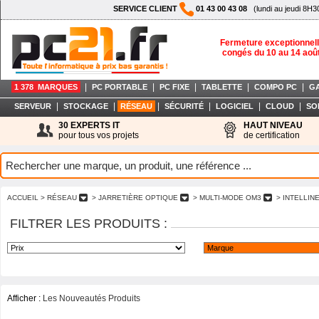
SERVICE CLIENT
01 43 00 43 08
(lundi au jeudi 8H3
Fermeture exceptionnell
congés du 10 au 14 aoû
|
|
|
|
|
1 378 MARQUES
PC PORTABLE
PC FIXE
TABLETTE
COMPO PC
G
|
|
|
|
|
|
SERVEUR
STOCKAGE
RÉSEAU
SÉCURITÉ
LOGICIEL
CLOUD
SO
30 EXPERTS IT
HAUT NIVEAU
pour tous vos projets
de certification
ACCUEIL
> RÉSEAU
> JARRETIÈRE OPTIQUE
> MULTI-MODE OM3
> INTELLI
FILTRER LES PRODUITS :
Afficher :
Les Nouveautés Produits