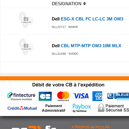
DESIGNATION
Dell
ESG-X CBL FC LC-LC 3M OM3
DLL22717 R090R
Dell
CBL MTP-MTP OM3 10M MLX
DLL31298 5VDDC
A PROPOS de PC21.FR