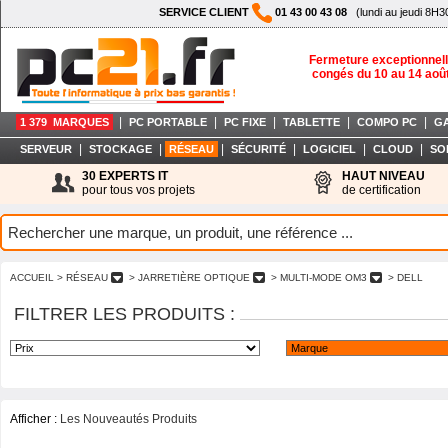
SERVICE CLIENT
01 43 00 43 08
(lundi au jeudi 8H3
Fermeture exceptionnell
congés du 10 au 14 aoû
|
|
|
|
|
1 379 MARQUES
PC PORTABLE
PC FIXE
TABLETTE
COMPO PC
G
|
|
|
|
|
|
SERVEUR
STOCKAGE
RÉSEAU
SÉCURITÉ
LOGICIEL
CLOUD
SO
30 EXPERTS IT
HAUT NIVEAU
pour tous vos projets
de certification
ACCUEIL
> RÉSEAU
> JARRETIÈRE OPTIQUE
> MULTI-MODE OM3
> DELL
FILTRER LES PRODUITS :
Afficher :
Les Nouveautés Produits