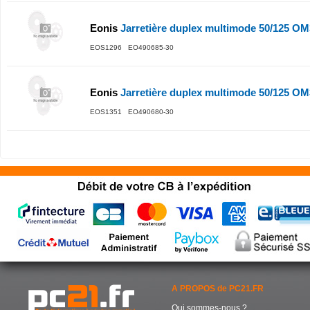
Eonis
Jarretière duplex multimode 50/125 O
EOS1296 EO490685-30
Eonis
Jarretière duplex multimode 50/125 O
EOS1351 EO490680-30
A PROPOS de PC21.FR
Qui sommes-nous ?