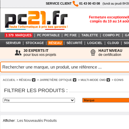
SERVICE CLIENT
01 43 00 43 08
(lundi au jeudi 8H3
Fermeture exceptionnell
congés du 10 au 14 aoû
|
|
|
|
|
1 379 MARQUES
PC PORTABLE
PC FIXE
TABLETTE
COMPO PC
G
|
|
|
|
|
|
SERVEUR
STOCKAGE
RÉSEAU
SÉCURITÉ
LOGICIEL
CLOUD
SO
30 EXPERTS IT
HAUT NIVEAU
pour tous vos projets
de certification
ACCUEIL
> RÉSEAU
> JARRETIÈRE OPTIQUE
> MULTI-MODE OM3
> EONIS
FILTRER LES PRODUITS :
Afficher :
Les Nouveautés Produits