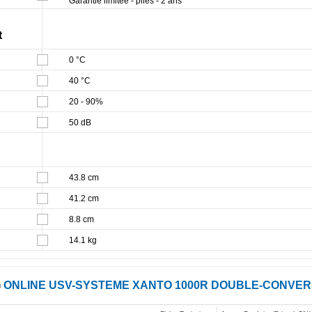
Garantie limitée - piles - 2 ans
t
0 °C
40 °C
20 - 90%
50 dB
43.8 cm
41.2 cm
8.8 cm
14.1 kg
)
ONLINE USV-SYSTEME XANTO 1000R DOUBLE-CONVERSIO