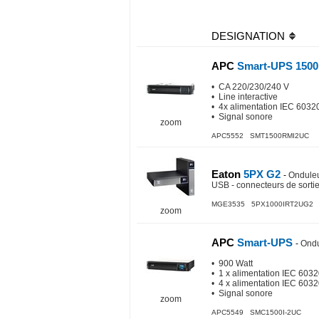
DESIGNATION
APC
Smart-UPS 150
• CA 220/230/240 V
• Line interactive
• 4x alimentation IEC 6032
• Signal sonore
zoom
APC5552 SMT1500RMI2UC
Eaton
5PX G2
-
Onduleu
USB - connecteurs de sorti
MGE3535 5PX1000IRT2UG2
zoom
APC
Smart-UPS
-
Ondu
• 900 Watt
• 1 x alimentation IEC 603
• 4 x alimentation IEC 603
• Signal sonore
zoom
APC5549 SMC1500I-2UC