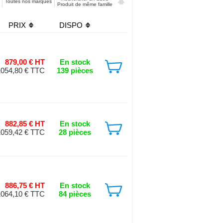
Toutes nos marques
Produit de même famille
PRIX
DISPO
879,00 € HT
En stock
1054,80 € TTC
139 pièces
882,85 € HT
En stock
1059,42 € TTC
28 pièces
886,75 € HT
En stock
1064,10 € TTC
84 pièces