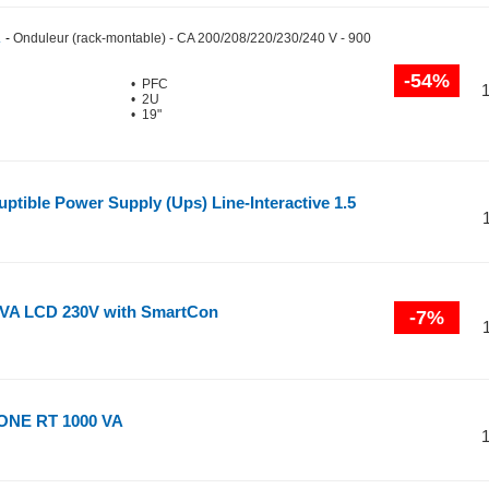
R
-
Onduleur (rack-montable) - CA 200/208/220/230/240 V - 900
-54%
• PFC
• 2U
• 19"
ptible Power Supply (Ups) Line-Interactive 1.5
VA LCD 230V with SmartCon
-7%
ONE RT 1000 VA