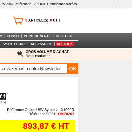
1 756 053
Références
296 801
Commandes traitées
0
ARTICLE(S)
0
€ HT
|
|
|
N
CONSO
POINT DE VENTE
OBJET CO
|
|
|
SMARTPHONE
ACCESSOIRE
DESTOCK
GROS VOLUME D'ACHAT
Nous contacter
Référence Online USV-Systeme : X1000R
Référence PC21 :
OME0202
893,87 €
HT