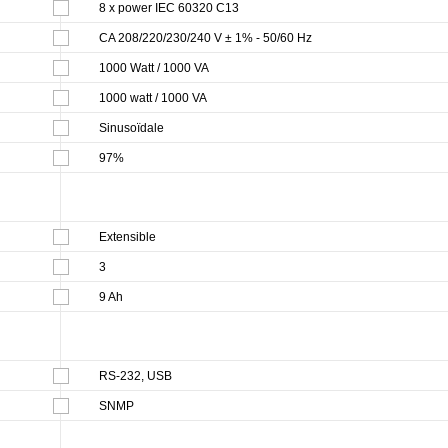
8 x power IEC 60320 C13
CA 208/220/230/240 V ± 1% - 50/60 Hz
1000 Watt / 1000 VA
1000 watt / 1000 VA
Sinusoïdale
97%
Extensible
3
9 Ah
RS-232, USB
SNMP