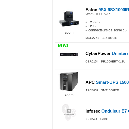
Eaton
9SX 9SX1000I
Watt - 1000 VA
:
• RS-232
• USB
• connecteurs de sortie : 6
zoom
MGE2761 9SX1000IR
CyberPower
Uninterru
CER0154 PR1500ERTXL2U
APC
Smart-UPS 1500
APC8632 SMT1500ICR
zoom
Infosec
Onduleur E7 
ISC0524 67333