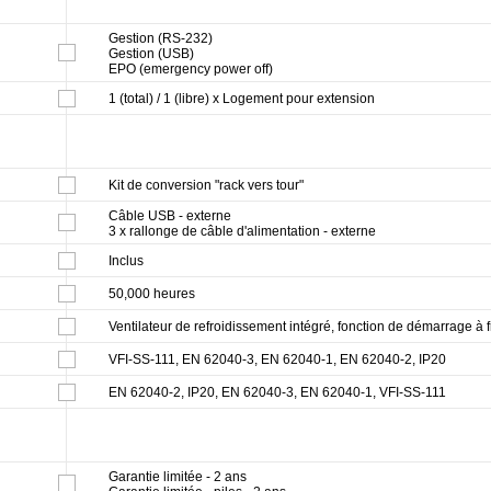
Gestion (RS-232)
Gestion (USB)
EPO (emergency power off)
1 (total) / 1 (libre) x Logement pour extension
Kit de conversion "rack vers tour"
Câble USB - externe
3 x rallonge de câble d'alimentation - externe
Inclus
50,000 heures
Ventilateur de refroidissement intégré, fonction de démarrage à f
VFI-SS-111, EN 62040-3, EN 62040-1, EN 62040-2, IP20
EN 62040-2, IP20, EN 62040-3, EN 62040-1, VFI-SS-111
Garantie limitée - 2 ans