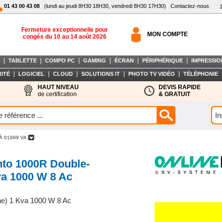
01 43 00 43 08
(lundi au jeudi 8H30 18H30, vendredi 8H30 17H30)
Contactez-nous
Fermeture exceptionnelle pour
MON COMPTE
congés du 10 au 14 août 2026
|
|
|
|
|
|
TABLETTE
COMPO PC
GAMING
ÉCRAN
PÉRIPHÉRIQUE
IMPRESSIO
|
|
|
|
|
ITÉ
LOGICIEL
CLOUD
SOLUTIONS IT
PHOTO TV VIDÉO
TÉLÉPHONIE
HAUT NIVEAU
DEVIS RAPIDE
de certification
& GRATUIT
À 01999 VA
to 1000R Double-
va 1000 W 8 Ac
ne) 1 Kva 1000 W 8 Ac