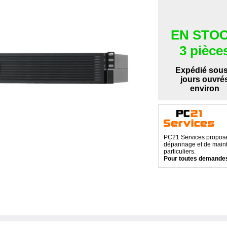
EN STO
3 pièce
Expédié sous
jours ouvré
environ
PC21 Services propose 
dépannage et de maint
particuliers.
Pour toutes demandes