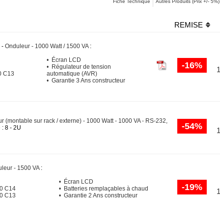
Fiche Technique
Autres Produits (Prix +/- 5%)
REMISE
0
-
Onduleur - 1000 Watt / 1500 VA
:
• Écran LCD
-16%
• Régulateur de tension
0 C13
automatique (AVR)
• Garantie 3 Ans constructeur
r (montable sur rack / externe) - 1000 Watt - 1000 VA - RS-232,
-54%
e
: 8 - 2U
leur - 1500 VA
:
• Écran LCD
-19%
20 C14
• Batteries remplaçables à chaud
20 C13
• Garantie 2 Ans constructeur