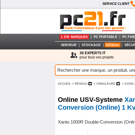
SERVICE CLIENT
|
|
1 378 MARQUES
PC PORTABLE
PC FIXE
|
|
|
SERVEUR
STOCKAGE
RÉSEAU
SÉCUR
30 EXPERTS IT
pour tous vos projets
ACCUEIL
> RÉSEAU
> ONDULEURS
> 01000 
Online USV-Systeme
Xan
Conversion (Online) 1 K
Xanto 1000R Double-Conversion (Onli