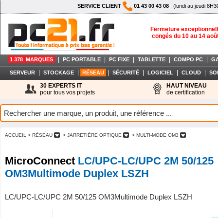
SERVICE CLIENT
01 43 00 43 08
(lundi au jeudi 8H3
Fermeture exceptionnell
congés du 10 au 14 aoû
|
|
|
|
|
1 378 MARQUES
PC PORTABLE
PC FIXE
TABLETTE
COMPO PC
G
|
|
|
|
|
|
SERVEUR
STOCKAGE
RÉSEAU
SÉCURITÉ
LOGICIEL
CLOUD
SO
30 EXPERTS IT
HAUT NIVEAU
pour tous vos projets
de certification
ACCUEIL
> RÉSEAU
> JARRETIÈRE OPTIQUE
> MULTI-MODE OM3
MicroConnect
LC/UPC-LC/UPC 2M 50/125
OM3Multimode Duplex LSZH
LC/UPC-LC/UPC 2M 50/125 OM3Multimode Duplex LSZH