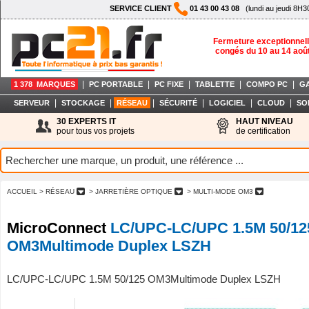
SERVICE CLIENT
01 43 00 43 08
(lundi au jeudi 8H3
Fermeture exceptionnell
congés du 10 au 14 aoû
|
|
|
|
|
1 378 MARQUES
PC PORTABLE
PC FIXE
TABLETTE
COMPO PC
G
|
|
|
|
|
|
SERVEUR
STOCKAGE
RÉSEAU
SÉCURITÉ
LOGICIEL
CLOUD
SO
30 EXPERTS IT
HAUT NIVEAU
pour tous vos projets
de certification
ACCUEIL
> RÉSEAU
> JARRETIÈRE OPTIQUE
> MULTI-MODE OM3
MicroConnect
LC/UPC-LC/UPC 1.5M 50/12
OM3Multimode Duplex LSZH
LC/UPC-LC/UPC 1.5M 50/125 OM3Multimode Duplex LSZH