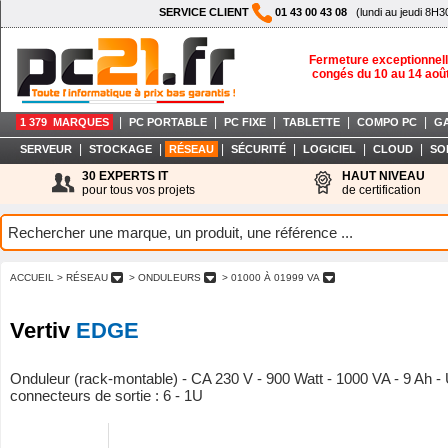
SERVICE CLIENT
01 43 00 43 08
(lundi au jeudi 8H3
Fermeture exceptionnell
congés du 10 au 14 aoû
|
|
|
|
|
1 379 MARQUES
PC PORTABLE
PC FIXE
TABLETTE
COMPO PC
G
|
|
|
|
|
|
SERVEUR
STOCKAGE
RÉSEAU
SÉCURITÉ
LOGICIEL
CLOUD
SO
30 EXPERTS IT
HAUT NIVEAU
pour tous vos projets
de certification
ACCUEIL
> RÉSEAU
> ONDULEURS
> 01000 À 01999 VA
Vertiv
EDGE
Onduleur (rack-montable) - CA 230 V - 900 Watt - 1000 VA - 9 Ah -
connecteurs de sortie : 6 - 1U