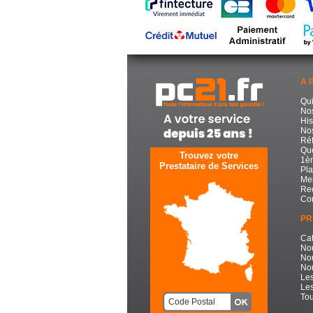
A 
Qu
No
His
Nos
Réf
Que
Trouvez votre
1èr
Prestataire de Services
Pla
Men
Re
Con
PR
Cat
No
No
Nou
Les
Les
Tou