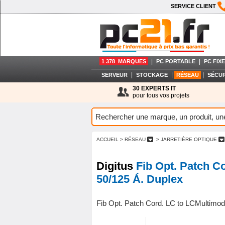
SERVICE CLIENT
|
|
1 378 MARQUES
PC PORTABLE
PC FIXE
|
|
|
SERVEUR
STOCKAGE
RÉSEAU
SÉCUR
30 EXPERTS IT
pour tous vos projets
ACCUEIL
> RÉSEAU
> JARRETIÈRE OPTIQUE
Digitus
Fib Opt. Patch C
50/125 Á. Duplex
Fib Opt. Patch Cord. LC to LCMultimod