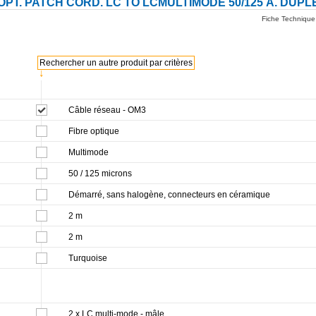
 OPT. PATCH CORD. LC TO LCMULTIMODE 50/125 Á. DUPL
Fiche Technique
Rechercher un autre produit par critères
↓
Câble réseau - OM3
Fibre optique
Multimode
50 / 125 microns
Démarré, sans halogène, connecteurs en céramique
2 m
2 m
Turquoise
2 x LC multi-mode - mâle