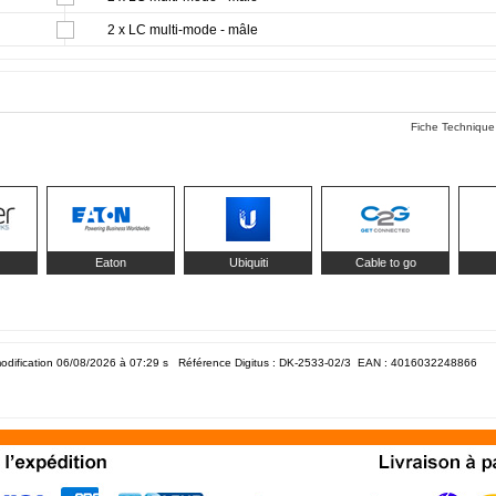
2 x LC multi-mode - mâle
Fiche Technique
Eaton
Ubiquiti
Cable to go
odification 06/08/2026 à 07:29
s Référence Digitus : DK-2533-02/3 EAN :
4016032248866