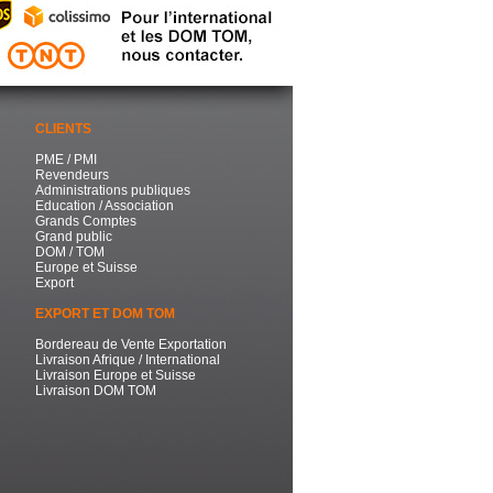
CLIENTS
PME / PMI
Revendeurs
Administrations publiques
Education / Association
Grands Comptes
Grand public
DOM / TOM
Europe et Suisse
Export
EXPORT ET DOM TOM
Bordereau de Vente Exportation
Livraison Afrique / International
Livraison Europe et Suisse
Livraison DOM TOM