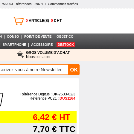
1 756 053
Références
296 801
Commandes traitées
0
ARTICLE(S)
0
€ HT
|
|
|
N
CONSO
POINT DE VENTE
OBJET CO
|
|
|
SMARTPHONE
ACCESSOIRE
DESTOCK
GROS VOLUME D'ACHAT
Nous contacter
Référence Digitus : DK-2533-02/3
Référence PC21 :
DUS1164
6,42 €
HT
7,70 €
TTC