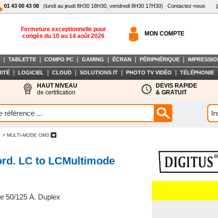
01 43 00 43 08
(lundi au jeudi 8H30 18H30, vendredi 8H30 17H30)
Contactez-nous
Fermeture exceptionnelle pour
MON COMPTE
congés du 10 au 14 août 2026
|
|
|
|
|
|
TABLETTE
COMPO PC
GAMING
ÉCRAN
PÉRIPHÉRIQUE
IMPRESSIO
|
|
|
|
|
ITÉ
LOGICIEL
CLOUD
SOLUTIONS IT
PHOTO TV VIDÉO
TÉLÉPHONIE
HAUT NIVEAU
DEVIS RAPIDE
de certification
& GRATUIT
> MULTI-MODE OM3
ord. LC to LCMultimode
e 50/125 Á. Duplex