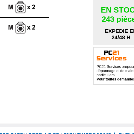
EN STO
243 pièc
EXPEDIE E
24/48 H
PC21 Services propose 
dépannage et de maint
particuliers.
Pour toutes demandes