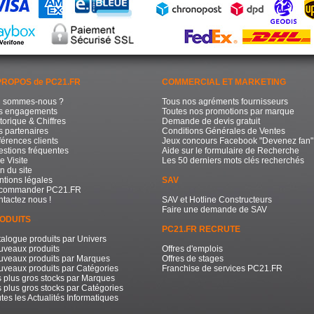
PROPOS de PC21.FR
COMMERCIAL ET MARKETING
i sommes-nous ?
Tous nos agréments fournisseurs
s engagements
Toutes nos promotions par marque
torique & Chiffres
Demande de devis gratuit
 partenaires
Conditions Générales de Ventes
érences clients
Jeux concours Facebook "Devenez fan"
stions fréquentes
Aide sur le formulaire de Recherche
e Visite
Les 50 derniers mots clés recherchés
n du site
tions légales
SAV
commander PC21.FR
tactez nous !
SAV et Hotline Constructeurs
Faire une demande de SAV
ODUITS
PC21.FR RECRUTE
alogue produits par Univers
uveaux produits
Offres d'emplois
uveaux produits par Marques
Offres de stages
veaux produits par Catégories
Franchise de services PC21.FR
 plus gros stocks par Marques
 plus gros stocks par Catégories
tes les Actualités Informatiques