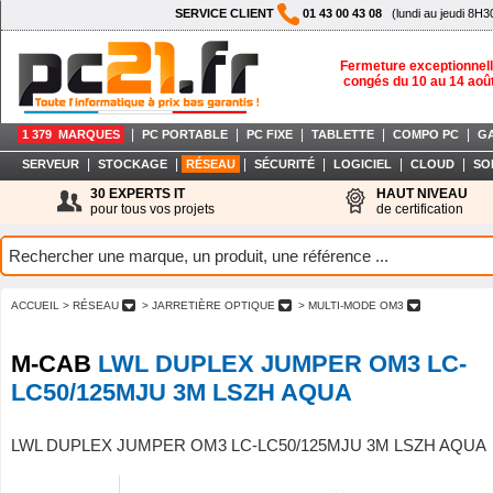
SERVICE CLIENT
01 43 00 43 08
(lundi au jeudi 8H3
Fermeture exceptionnell
congés du 10 au 14 aoû
|
|
|
|
|
1 379 MARQUES
PC PORTABLE
PC FIXE
TABLETTE
COMPO PC
G
|
|
|
|
|
|
SERVEUR
STOCKAGE
RÉSEAU
SÉCURITÉ
LOGICIEL
CLOUD
SO
30 EXPERTS IT
HAUT NIVEAU
pour tous vos projets
de certification
ACCUEIL
> RÉSEAU
> JARRETIÈRE OPTIQUE
> MULTI-MODE OM3
M-CAB
LWL DUPLEX JUMPER OM3 LC-
LC50/125MJU 3M LSZH AQUA
LWL DUPLEX JUMPER OM3 LC-LC50/125MJU 3M LSZH AQUA