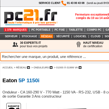
SERVICE CLIENT
01 43 00 43 08
(lundi au jeudi 8H3
Fermeture exceptionnell
congés du 10 au 14 aoû
|
|
|
|
|
1 378 MARQUES
PC PORTABLE
PC FIXE
TABLETTE
COMPO PC
G
|
|
|
|
|
|
SERVEUR
STOCKAGE
RÉSEAU
SÉCURITÉ
LOGICIEL
CLOUD
SO
30 EXPERTS IT
HAUT NIVEAU
pour tous vos projets
de certification
ACCUEIL
> RÉSEAU
> ONDULEURS
> 01000 À 01999 VA
Eaton
5P 1150i
Onduleur - CA 160-290 V - 770 Watt - 1150 VA - RS-232, USB - 8 c
de sortie Garantie 3 Ans constructeur