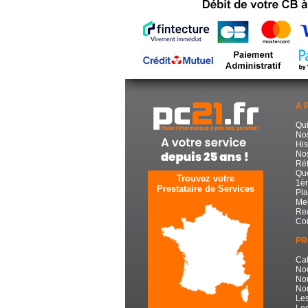
A 
Qu
No
His
Nos
Réf
Que
Trouvez votre
1èr
Prestataire de Services
Pla
Men
Re
Con
PR
Cat
No
No
Nou
Les