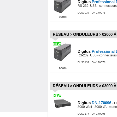
Digitus
Professional
RS-232, USB - connecteurs 
DUS3037 DN-170075
zoom
RÉSEAU
>
ONDULEURS
>
02000 À
Digitus
Professional
RS-232, USB - connecteurs 
DUS3131 DN-170076
zoom
RÉSEAU
>
ONDULEURS
>
03000 À
Digitus
DN-170096
-
O
3000 Watt - 3000 VA - mono
DUS3174 DN-170096