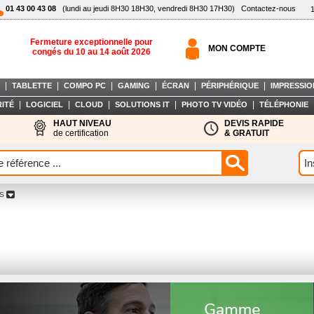
01 43 00 43 08
(lundi au jeudi 8H30 18H30, vendredi 8H30 17H30)
Contactez-nous
Fermeture exceptionnelle pour
MON COMPTE
congés du 10 au 14 août 2026
|
|
|
|
|
|
TABLETTE
COMPO PC
GAMING
ÉCRAN
PÉRIPHÉRIQUE
IMPRESSIO
|
|
|
|
|
ITÉ
LOGICIEL
CLOUD
SOLUTIONS IT
PHOTO TV VIDÉO
TÉLÉPHONIE
HAUT NIVEAU
DEVIS RAPIDE
de certification
& GRATUIT
US