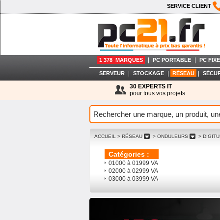
SERVICE CLIENT
|
|
1 378 MARQUES
PC PORTABLE
PC FIXE
|
|
|
SERVEUR
STOCKAGE
RÉSEAU
SÉCUR
30 EXPERTS IT
pour tous vos projets
ACCUEIL
> RÉSEAU
> ONDULEURS
> DIGIT
Catégories :
01000 à 01999 VA
02000 à 02999 VA
03000 à 03999 VA