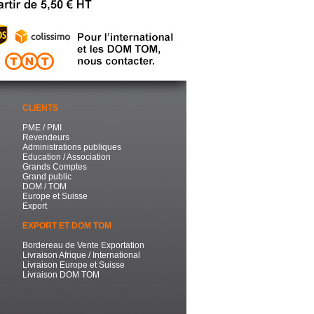
CLIENTS
PME / PMI
Revendeurs
Administrations publiques
Education / Association
Grands Comptes
Grand public
DOM / TOM
Europe et Suisse
Export
EXPORT ET DOM TOM
Bordereau de Vente Exportation
Livraison Afrique / International
Livraison Europe et Suisse
Livraison DOM TOM