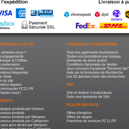
PROPOS de PC21.FR
COMMERCIAL ET MARKETING
i sommes-nous ?
Tous nos agréments fournisseurs
s engagements
Toutes nos promotions par marque
torique & Chiffres
Demande de devis gratuit
 partenaires
Conditions Générales de Ventes
érences clients
Jeux concours Facebook "Devenez fan"
stions fréquentes
Aide sur le formulaire de Recherche
e Visite
Les 50 derniers mots clés recherchés
n du site
tions légales
SAV
commander PC21.FR
tactez nous !
SAV et Hotline Constructeurs
Faire une demande de SAV
ODUITS
PC21.FR RECRUTE
alogue produits par Univers
uveaux produits
Offres d'emplois
uveaux produits par Marques
Offres de stages
veaux produits par Catégories
Franchise de services PC21.FR
 plus gros stocks par Marques