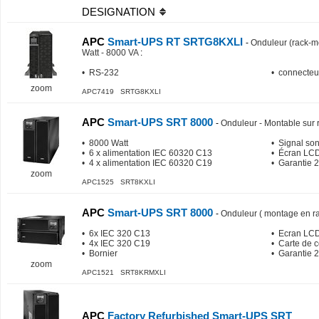
DESIGNATION
APC
Smart-UPS RT SRTG8KXLI
-
Onduleur (rack-m
Watt - 8000 VA
:
• RS-232
• connecteur
zoom
APC7419 SRTG8KXLI
APC
Smart-UPS SRT 8000
-
Onduleur - Montable sur 
• 8000 Watt
• Signal so
• 6 x alimentation IEC 60320 C13
• Écran LC
• 4 x alimentation IEC 60320 C19
• Garantie 2
zoom
APC1525 SRT8KXLI
APC
Smart-UPS SRT 8000
-
Onduleur ( montage en ra
• 6x IEC 320 C13
• Ecran LC
• 4x IEC 320 C19
• Carte de 
• Bornier
• Garantie 2
zoom
APC1521 SRT8KRMXLI
APC
Factory Refurbished Smart-UPS SRT