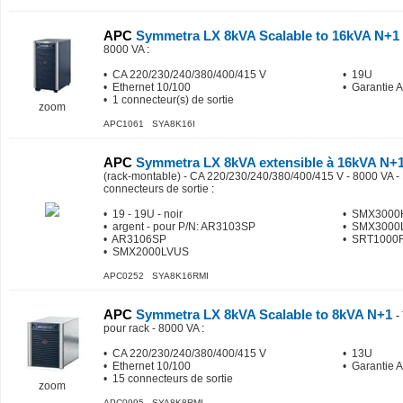
APC
Symmetra LX 8kVA Scalable to 16kVA N+1
8000 VA
:
• CA 220/230/240/380/400/415 V
• 19U
• Ethernet 10/100
• Garantie 
• 1 connecteur(s) de sortie
zoom
APC1061 SYA8K16I
APC
Symmetra LX 8kVA extensible à 16kVA N+
(rack-montable) - CA 220/230/240/380/400/415 V - 8000 VA - 
connecteurs de sortie
:
• 19 - 19U - noir
• SMX300
• argent - pour P/N: AR3103SP
• SMX3000
• AR3106SP
• SRT1000
• SMX2000LVUS
APC0252 SYA8K16RMI
APC
Symmetra LX 8kVA Scalable to 8kVA N+1
-
pour rack - 8000 VA
:
• CA 220/230/240/380/400/415 V
• 13U
• Ethernet 10/100
• Garantie 
• 15 connecteurs de sortie
zoom
APC0995 SYA8K8RMI