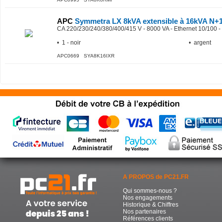
APC
Symmetra LX 8kVA extensible à 16kVA N+
CA 220/230/240/380/400/415 V - 8000 VA - Ethernet 10/100 - 
• 1 - noir
• argent
APC0669 SYA8K16IXR
A PROPOS de PC21.FR
Qui sommes-nous ?
Nos engagements
Historique & Chiffres
Nos partenaires
Références clients