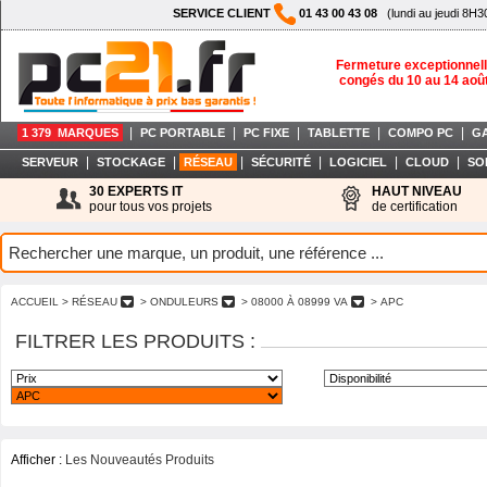
SERVICE CLIENT
01 43 00 43 08
(lundi au jeudi 8H3
Fermeture exceptionnell
congés du 10 au 14 aoû
|
|
|
|
|
1 379 MARQUES
PC PORTABLE
PC FIXE
TABLETTE
COMPO PC
G
|
|
|
|
|
|
SERVEUR
STOCKAGE
RÉSEAU
SÉCURITÉ
LOGICIEL
CLOUD
SO
30 EXPERTS IT
HAUT NIVEAU
pour tous vos projets
de certification
ACCUEIL
> RÉSEAU
> ONDULEURS
> 08000 À 08999 VA
> APC
FILTRER LES PRODUITS :
Afficher :
Les Nouveautés Produits