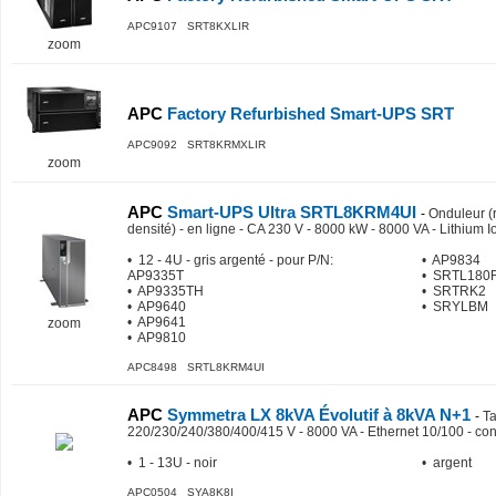
APC9107 SRT8KXLIR
zoom
APC
Factory Refurbished Smart-UPS SRT
APC9092 SRT8KRMXLIR
zoom
APC
Smart-UPS Ultra SRTL8KRM4UI
-
Onduleur (
densité) - en ligne - CA 230 V - 8000 kW - 8000 VA - Lithium I
• 12 - 4U - gris argenté - pour P/N:
• AP9834
AP9335T
• SRTL18
• AP9335TH
• SRTRK2
• AP9640
• SRYLBM
• AP9641
zoom
• AP9810
APC8498 SRTL8KRM4UI
APC
Symmetra LX 8kVA Évolutif à 8kVA N+1
-
Ta
220/230/240/380/400/415 V - 8000 VA - Ethernet 10/100 - con
• 1 - 13U - noir
• argent
APC0504 SYA8K8I