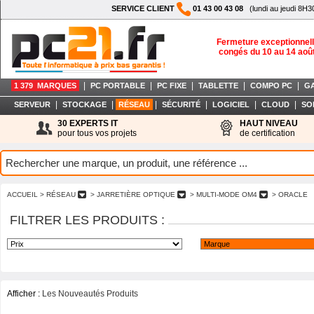
SERVICE CLIENT
01 43 00 43 08
(lundi au jeudi 8H3
Fermeture exceptionnell
congés du 10 au 14 aoû
|
|
|
|
|
1 379 MARQUES
PC PORTABLE
PC FIXE
TABLETTE
COMPO PC
G
|
|
|
|
|
|
SERVEUR
STOCKAGE
RÉSEAU
SÉCURITÉ
LOGICIEL
CLOUD
SO
30 EXPERTS IT
HAUT NIVEAU
pour tous vos projets
de certification
ACCUEIL
> RÉSEAU
> JARRETIÈRE OPTIQUE
> MULTI-MODE OM4
> ORACLE
FILTRER LES PRODUITS :
Afficher :
Les Nouveautés Produits