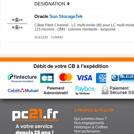
DESIGNATION
Oracle
Sun StorageTek
Câble Fibre Channel - LC multi-mode (M) pour LC multi-mode (M
125 microns - OM4 - colonne montante - turquoise
OLE1228 7106952
A PROPOS de PC21.FR
Qui sommes-nous ?
Nos engagements
Historique & Chiffres
Nos partenaires