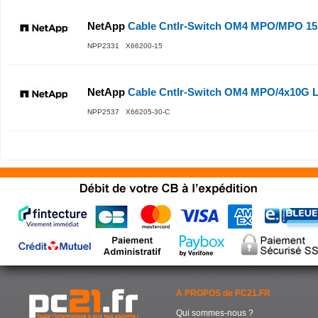
NetApp
Cable Cntlr-Switch OM4 MPO/MPO 1
NPP2331 X66200-15
NetApp
Cable Cntlr-Switch OM4 MPO/4x10G 
NPP2537 X66205-30-C
A PROPOS de PC21.FR
Qui sommes-nous ?