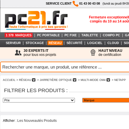
SERVICE CLIENT
01 43 00 43 08
(lundi au jeudi 8H3
Fermeture exceptionnell
congés du 10 au 14 aoû
|
|
|
|
|
1 378 MARQUES
PC PORTABLE
PC FIXE
TABLETTE
COMPO PC
G
|
|
|
|
|
|
SERVEUR
STOCKAGE
RÉSEAU
SÉCURITÉ
LOGICIEL
CLOUD
SO
30 EXPERTS IT
HAUT NIVEAU
pour tous vos projets
de certification
ACCUEIL
> RÉSEAU
> JARRETIÈRE OPTIQUE
> MULTI-MODE OM4
> NETAPP
FILTRER LES PRODUITS :
Afficher :
Les Nouveautés Produits