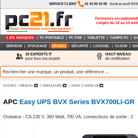
SERVICE CLIENT
01 43 00 43 08
(lundi au jeudi 8H3
Fermeture exceptionnell
congés du 10 au 14 aoû
|
|
|
|
|
1 378 MARQUES
PC PORTABLE
PC FIXE
TABLETTE
COMPO PC
G
|
|
|
|
|
|
SERVEUR
STOCKAGE
RÉSEAU
SÉCURITÉ
LOGICIEL
CLOUD
SO
30 EXPERTS IT
HAUT NIVEAU
pour tous vos projets
de certification
ACCUEIL
> RÉSEAU
> ONDULEURS
> 00001 À 00999 VA
APC
Easy UPS BVX Series BVX700LI-GR
Onduleur : CA 230 V, 360 Watt, 700 VA, connecteurs de sortie : 2