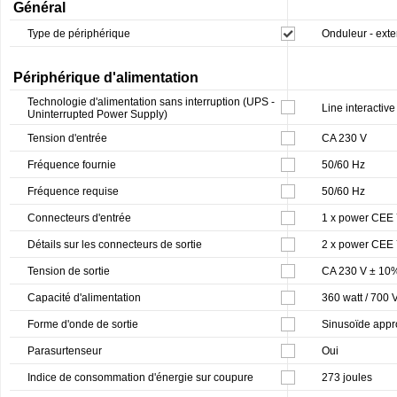
Général
Type de périphérique
Onduleur - exte
Périphérique d'alimentation
Technologie d'alimentation sans interruption (UPS -
Line interactive
Uninterrupted Power Supply)
Tension d'entrée
CA 230 V
Fréquence fournie
50/60 Hz
Fréquence requise
50/60 Hz
Connecteurs d'entrée
1 x power CEE 
Détails sur les connecteurs de sortie
2 x power CEE 
Tension de sortie
CA 230 V ± 10%
Capacité d'alimentation
360 watt / 700 
Forme d'onde de sortie
Sinusoïde app
Parasurtenseur
Oui
Indice de consommation d'énergie sur coupure
273 joules