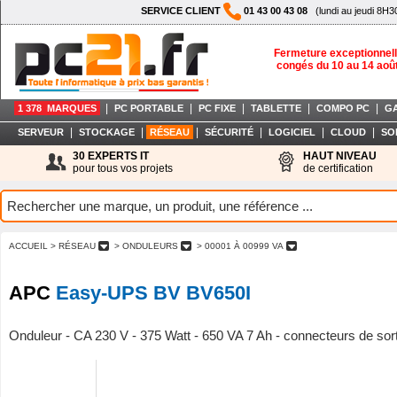
SERVICE CLIENT
01 43 00 43 08
(lundi au jeudi 8H3
Fermeture exceptionnell
congés du 10 au 14 aoû
|
|
|
|
|
1 378 MARQUES
PC PORTABLE
PC FIXE
TABLETTE
COMPO PC
G
|
|
|
|
|
|
SERVEUR
STOCKAGE
RÉSEAU
SÉCURITÉ
LOGICIEL
CLOUD
SO
30 EXPERTS IT
HAUT NIVEAU
pour tous vos projets
de certification
ACCUEIL
> RÉSEAU
> ONDULEURS
> 00001 À 00999 VA
APC
Easy-UPS BV BV650I
Onduleur - CA 230 V - 375 Watt - 650 VA 7 Ah - connecteurs de sort