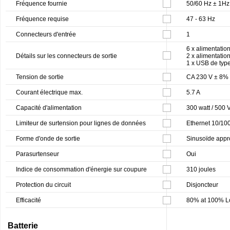
Fréquence fournie
50/60 Hz ± 1Hz
Fréquence requise
47 - 63 Hz
Connecteurs d'entrée
1
6 x alimentatio
Détails sur les connecteurs de sortie
2 x alimentatio
1 x USB de type
Tension de sortie
CA 230 V ± 8% 
Courant électrique max.
5.7 A
Capacité d'alimentation
300 watt / 500 
Limiteur de surtension pour lignes de données
Ethernet 10/10
Forme d'onde de sortie
Sinusoïde app
Parasurtenseur
Oui
Indice de consommation d'énergie sur coupure
310 joules
Protection du circuit
Disjoncteur
Efficacité
80% at 100% L
Batterie