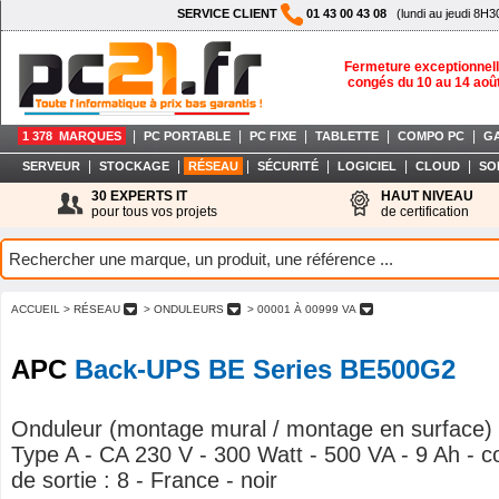
SERVICE CLIENT
01 43 00 43 08
(lundi au jeudi 8H3
Fermeture exceptionnell
congés du 10 au 14 aoû
|
|
|
|
|
1 378 MARQUES
PC PORTABLE
PC FIXE
TABLETTE
COMPO PC
G
|
|
|
|
|
|
SERVEUR
STOCKAGE
RÉSEAU
SÉCURITÉ
LOGICIEL
CLOUD
SO
30 EXPERTS IT
HAUT NIVEAU
pour tous vos projets
de certification
ACCUEIL
> RÉSEAU
> ONDULEURS
> 00001 À 00999 VA
APC
Back-UPS BE Series BE500G2
Onduleur (montage mural / montage en surface)
Type A - CA 230 V - 300 Watt - 500 VA - 9 Ah - 
de sortie : 8 - France - noir