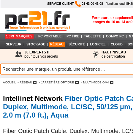
SERVICE CLIENT
01 43 00 43 08
(lundi au jeudi 8H3
Fermeture exceptionnell
congés du 10 au 14 aoû
|
|
|
|
|
1 379 MARQUES
PC PORTABLE
PC FIXE
TABLETTE
COMPO PC
G
|
|
|
|
|
|
SERVEUR
STOCKAGE
RÉSEAU
SÉCURITÉ
LOGICIEL
CLOUD
SO
30 EXPERTS IT
HAUT NIVEAU
pour tous vos projets
de certification
ACCUEIL
> RÉSEAU
> JARRETIÈRE OPTIQUE
> MULTI-MODE OM4
Intellinet Network
Fiber Optic Patch C
Duplex, Multimode, LC/SC, 50/125 µm
2.0 m (7.0 ft.), Aqua
Fiber Optic Patch Cable, Duplex, Multimode, LC