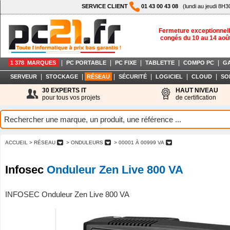
SERVICE CLIENT
01 43 00 43 08
(lundi au jeudi 8H3
Fermeture exceptionnell
congés du 10 au 14 aoû
|
|
|
|
|
1 378 MARQUES
PC PORTABLE
PC FIXE
TABLETTE
COMPO PC
G
|
|
|
|
|
|
SERVEUR
STOCKAGE
RÉSEAU
SÉCURITÉ
LOGICIEL
CLOUD
SO
30 EXPERTS IT
HAUT NIVEAU
pour tous vos projets
de certification
ACCUEIL
> RÉSEAU
> ONDULEURS
> 00001 À 00999 VA
Infosec
Onduleur Zen Live 800 VA
INFOSEC Onduleur Zen Live 800 VA