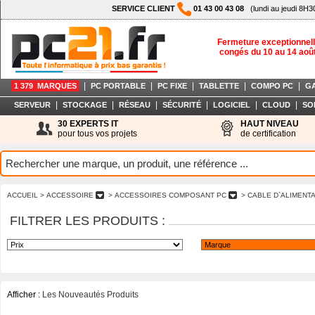
SERVICE CLIENT
01 43 00 43 08
(lundi au jeudi 8H3
Fermeture exceptionnell
congés du 10 au 14 aoû
|
|
|
|
|
1 379 MARQUES
PC PORTABLE
PC FIXE
TABLETTE
COMPO PC
G
|
|
|
|
|
|
SERVEUR
STOCKAGE
RÉSEAU
SÉCURITÉ
LOGICIEL
CLOUD
SO
30 EXPERTS IT
HAUT NIVEAU
pour tous vos projets
de certification
ACCUEIL
> ACCESSOIRE
> ACCESSOIRES COMPOSANT PC
> CABLE D`ALIMENT
FILTRER LES PRODUITS :
Afficher :
Les Nouveautés Produits