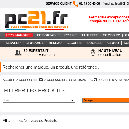
SERVICE CLIENT
01 43 00 43 08
(lundi au jeudi 8H3
Fermeture exceptionnell
congés du 10 au 14 aoû
|
|
|
|
|
1 379 MARQUES
PC PORTABLE
PC FIXE
TABLETTE
COMPO PC
G
|
|
|
|
|
|
SERVEUR
STOCKAGE
RÉSEAU
SÉCURITÉ
LOGICIEL
CLOUD
SO
30 EXPERTS IT
HAUT NIVEAU
pour tous vos projets
de certification
ACCUEIL
> ACCESSOIRE
> ACCESSOIRES COMPOSANT PC
> CABLE D`ALIMENT
FILTRER LES PRODUITS :
Afficher :
Les Nouveautés Produits