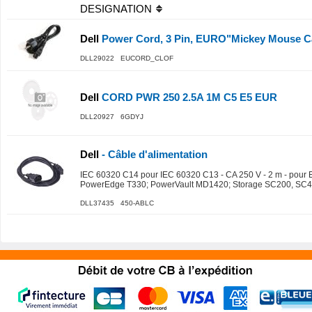
DESIGNATION
Dell
Power Cord, 3 Pin, EURO"Mickey Mouse C
DLL29022 EUCORD_CLOF
Dell
CORD PWR 250 2.5A 1M C5 E5 EUR
DLL20927 6GDYJ
Dell
- Câble d'alimentation
IEC 60320 C14 pour IEC 60320 C13 - CA 250 V - 2 m - pour
PowerEdge T330; PowerVault MD1420; Storage SC200, SC
DLL37435 450-ABLC