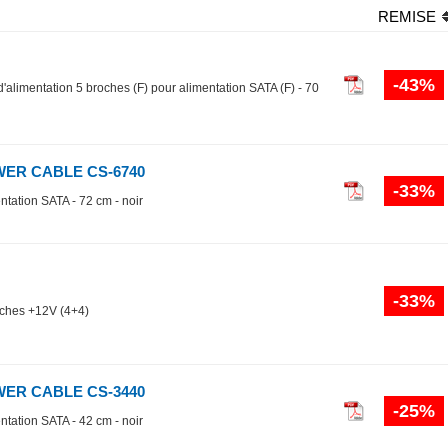
REMISE
-43%
d'alimentation 5 broches (F) pour alimentation SATA (F) - 70
WER CABLE CS-6740
-33%
ntation SATA - 72 cm - noir
-33%
oches +12V (4+4)
WER CABLE CS-3440
-25%
ntation SATA - 42 cm - noir