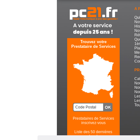
A 
Qu
No
His
Nos
Réf
Que
Trouvez votre
1èr
Prestataire de Services
Pla
Men
Re
Con
PR
Cat
No
No
Nou
Les
Les
Tou
Prestataires de Services
inscrivez-vous
Liste des 50 dernières
recherches