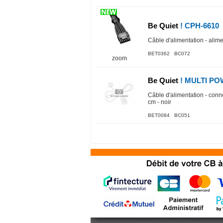
Be Quiet
! CPH-6610
Câble d'alimentation - alim
BET0362 BC072
zoom
Be Quiet
! MULTI PO
Câble d'alimentation - conn
cm - noir
BET0084 BC051