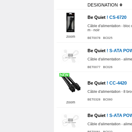
DESIGNATION
Be Quiet
! CS-6720
Câble d'alimentation - bloc 
m - noir
zoom
BET0078 BC025
Be Quiet
! S-ATA PO
Câble d'alimentation - alime
BET0077 BC026
Be Quiet
! CC-4420
Câble d'alimentation - 8 br
BET0328 BC060
zoom
Be Quiet
! S-ATA PO
Câble d'alimentation - alime
BET0081 BC022