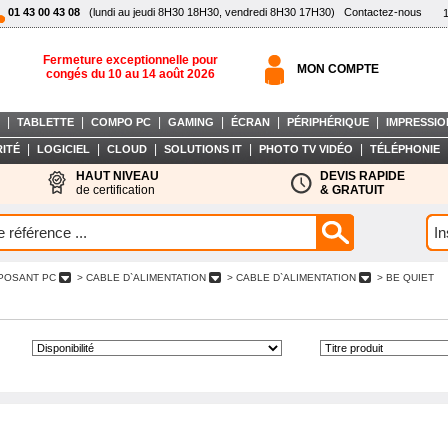
01 43 00 43 08
(lundi au jeudi 8H30 18H30, vendredi 8H30 17H30)
Contactez-nous
Fermeture exceptionnelle pour
MON COMPTE
congés du 10 au 14 août 2026
|
|
|
|
|
|
TABLETTE
COMPO PC
GAMING
ÉCRAN
PÉRIPHÉRIQUE
IMPRESSIO
|
|
|
|
|
ITÉ
LOGICIEL
CLOUD
SOLUTIONS IT
PHOTO TV VIDÉO
TÉLÉPHONIE
HAUT NIVEAU
DEVIS RAPIDE
de certification
& GRATUIT
POSANT PC
> CABLE D`ALIMENTATION
> CABLE D`ALIMENTATION
> BE QUIET