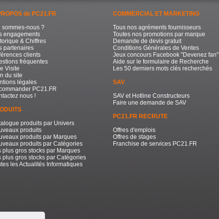
PROPOS de PC21.FR
COMMERCIAL ET MARKETING
i sommes-nous ?
Tous nos agréments fournisseurs
s engagements
Toutes nos promotions par marque
torique & Chiffres
Demande de devis gratuit
 partenaires
Conditions Générales de Ventes
érences clients
Jeux concours Facebook "Devenez fan"
stions fréquentes
Aide sur le formulaire de Recherche
e Visite
Les 50 derniers mots clés recherchés
n du site
tions légales
SAV
commander PC21.FR
tactez nous !
SAV et Hotline Constructeurs
Faire une demande de SAV
ODUITS
PC21.FR RECRUTE
alogue produits par Univers
uveaux produits
Offres d'emplois
uveaux produits par Marques
Offres de stages
veaux produits par Catégories
Franchise de services PC21.FR
 plus gros stocks par Marques
 plus gros stocks par Catégories
tes les Actualités Informatiques