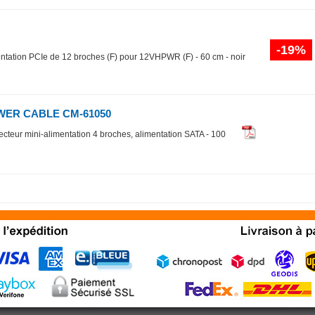
-19%
entation PCIe de 12 broches (F) pour 12VHPWR (F) - 60 cm - noir
WER CABLE CM-61050
ecteur mini-alimentation 4 broches, alimentation SATA - 100