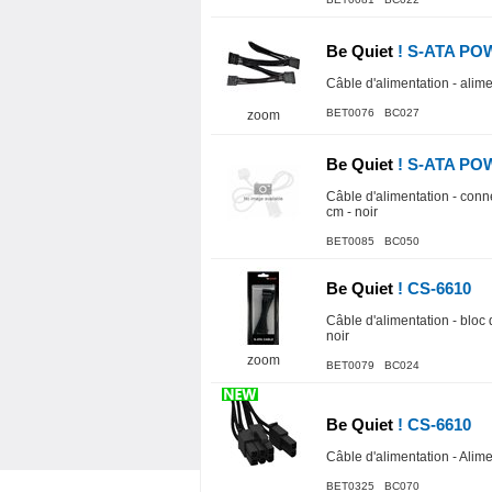
Be Quiet
! S-ATA PO
Câble d'alimentation - alime
BET0076 BC027
zoom
Be Quiet
! S-ATA PO
Câble d'alimentation - conn
cm - noir
BET0085 BC050
Be Quiet
! CS-6610
Câble d'alimentation - bloc 
noir
zoom
BET0079 BC024
Be Quiet
! CS-6610
Câble d'alimentation - Alim
BET0325 BC070