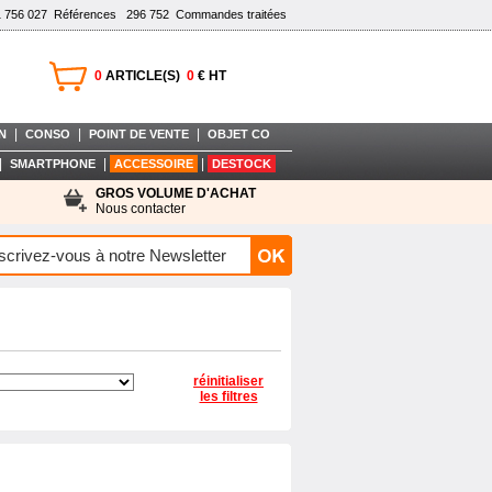
1 756 027
Références
296 752
Commandes traitées
0
ARTICLE(S)
0
€ HT
|
|
|
N
CONSO
POINT DE VENTE
OBJET CO
|
|
|
SMARTPHONE
ACCESSOIRE
DESTOCK
GROS VOLUME D'ACHAT
Nous contacter
réinitialiser
les filtres