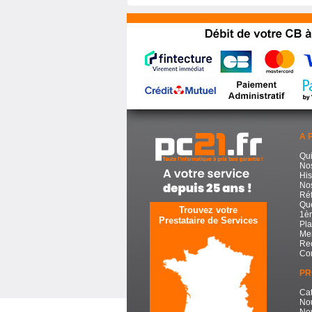
A 
Qu
No
His
Nos
Réf
Que
Trouvez votre
1èr
Prestataire de Services
Pla
Men
Re
Con
PR
Cat
No