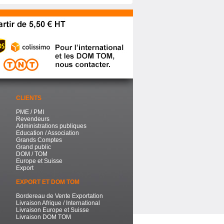
CLIENTS
PME / PMI
Revendeurs
Administrations publiques
Education / Association
Grands Comptes
Grand public
DOM / TOM
Europe et Suisse
Export
EXPORT ET DOM TOM
Bordereau de Vente Exportation
Livraison Afrique / International
Livraison Europe et Suisse
Livraison DOM TOM