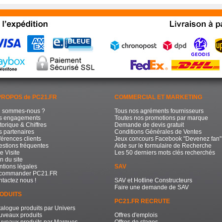
PROPOS de PC21.FR
COMMERCIAL ET MARKETING
i sommes-nous ?
Tous nos agréments fournisseurs
s engagements
Toutes nos promotions par marque
torique & Chiffres
Demande de devis gratuit
 partenaires
Conditions Générales de Ventes
érences clients
Jeux concours Facebook "Devenez fan"
stions fréquentes
Aide sur le formulaire de Recherche
e Visite
Les 50 derniers mots clés recherchés
n du site
tions légales
SAV
commander PC21.FR
tactez nous !
SAV et Hotline Constructeurs
Faire une demande de SAV
ODUITS
PC21.FR RECRUTE
alogue produits par Univers
uveaux produits
Offres d'emplois