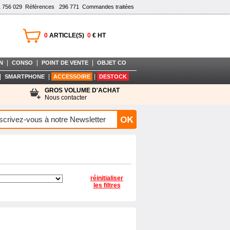
1 756 029
Références
296 771
Commandes traitées
0
ARTICLE(S)
0
€ HT
|
|
|
N
CONSO
POINT DE VENTE
OBJET CO
|
|
|
SMARTPHONE
ACCESSOIRE
DESTOCK
GROS VOLUME D'ACHAT
Nous contacter
réinitialiser
les filtres