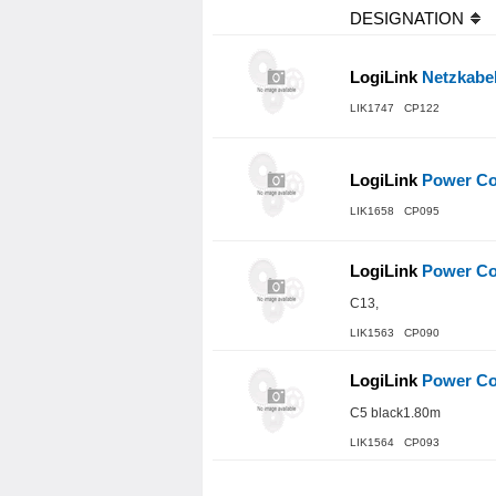
DESIGNATION
LogiLink
Netzkabel
LIK1747 CP122
LogiLink
Power Co
LIK1658 CP095
LogiLink
Power Co
C13,
LIK1563 CP090
LogiLink
Power Co
C5 black1.80m
LIK1564 CP093