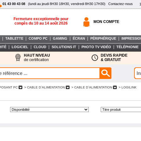
01 43 00 43 08
(lundi au jeudi 8H30 18H30, vendredi 8H30 17H30)
Contactez-nous
Fermeture exceptionnelle pour
MON COMPTE
congés du 10 au 14 août 2026
|
|
|
|
|
|
TABLETTE
COMPO PC
GAMING
ÉCRAN
PÉRIPHÉRIQUE
IMPRESSIO
|
|
|
|
|
ITÉ
LOGICIEL
CLOUD
SOLUTIONS IT
PHOTO TV VIDÉO
TÉLÉPHONIE
HAUT NIVEAU
DEVIS RAPIDE
de certification
& GRATUIT
POSANT PC
> CABLE D`ALIMENTATION
> CABLE D`ALIMENTATION
> LOGILINK