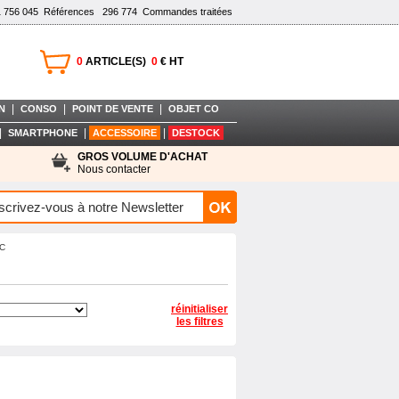
1 756 045
Références
296 774
Commandes traitées
0
ARTICLE(S)
0
€ HT
|
|
|
N
CONSO
POINT DE VENTE
OBJET CO
|
|
|
SMARTPHONE
ACCESSOIRE
DESTOCK
GROS VOLUME D'ACHAT
Nous contacter
IC
réinitialiser
les filtres