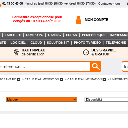
01 43 00 43 08
(lundi au jeudi 8H30 18H30, vendredi 8H30 17H30)
Contactez-nous
Fermeture exceptionnelle pour
MON COMPTE
congés du 10 au 14 août 2026
|
|
|
|
|
|
TABLETTE
COMPO PC
GAMING
ÉCRAN
PÉRIPHÉRIQUE
IMPRESSIO
|
|
|
|
|
ITÉ
LOGICIEL
CLOUD
SOLUTIONS IT
PHOTO TV VIDÉO
TÉLÉPHONIE
HAUT NIVEAU
DEVIS RAPIDE
de certification
& GRATUIT
POSANT PC
> CABLE D`ALIMENTATION
> CABLE D`ALIMENTATION
> UNIFORMAT