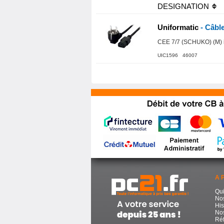
DESIGNATION
Uniformatic
- Câble
CEE 7/7 (SCHUKO) (M) in
UIC1596 46007
A 
Qu
No
His
Nos
Réf