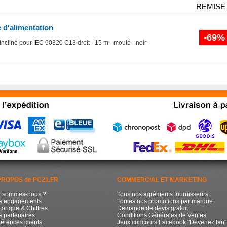
REMISE
 d'alimentation
-69%
cliné pour IEC 60320 C13 droit - 15 m - moulé - noir
PROPOS de PC21.FR
COMMERCIAL ET MARKETING
i sommes-nous ?
Tous nos agréments fournisseurs
s engagements
Toutes nos promotions par marque
torique & Chiffres
Demande de devis gratuit
 partenaires
Conditions Générales de Ventes
érences clients
Jeux concours Facebook "Devenez fan"