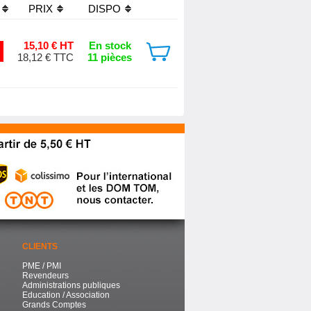
PRIX
DISPO
15,10 € HT
En stock
18,12 € TTC
11 pièces
CLIENTS
PME / PMI
Revendeurs
Administrations publiques
Education / Association
Grands Comptes