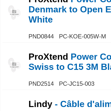
Denmark to Open 
White
PND0844 PC-KOE-005W-M
ProXtend
Power Co
Swiss to C15 3M Bl
PND2514 PC-JC15-003
Lindy
- Câble d'ali