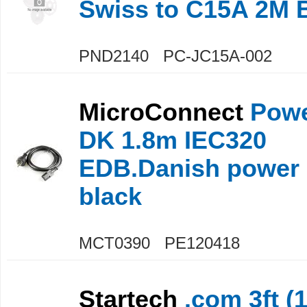
Swiss to C15A 2M 
PND2140 PC-JC15A-002
MicroConnect
Powe
DK 1.8m IEC320
EDB.Danish power 
black
MCT0390 PE120418
Startech
.com 3ft (