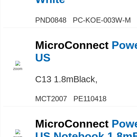
PND0848 PC-KOE-003W-M
MicroConnect
Powe
US
zoom
C13 1.8mBlack,
MCT2007 PE110418
MicroConnect
Powe
US Notebook 1.8m