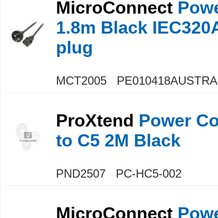
MicroConnect
Powe
1.8m Black IEC320A
plug
MCT2005 PE010418AUSTRA
ProXtend
Power Cor
to C5 2M Black
PND2507 PC-HC5-002
MicroConnect
Powe