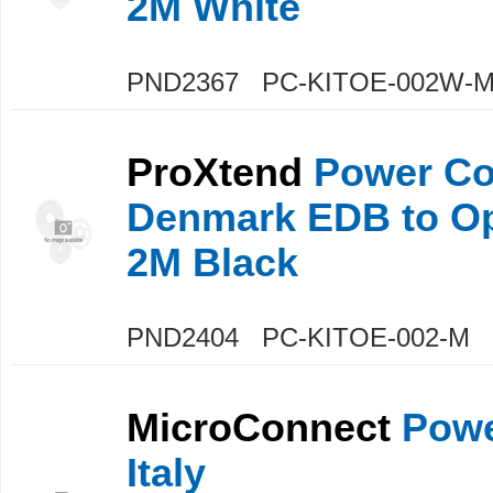
2M White
PND2367 PC-KITOE-002W-
ProXtend
Power Co
Denmark EDB to O
2M Black
PND2404 PC-KITOE-002-M
MicroConnect
Powe
Italy