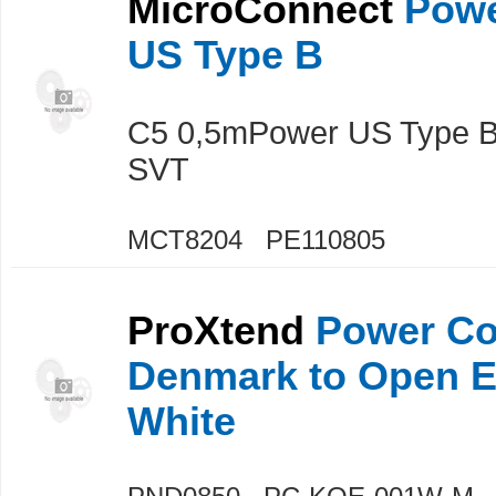
MicroConnect
Powe
US Type B
C5 0,5mPower US Type B
SVT
MCT8204 PE110805
ProXtend
Power Co
Denmark to Open 
White