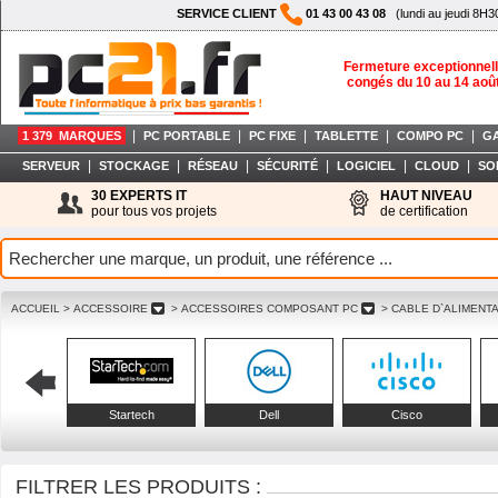
SERVICE CLIENT
01 43 00 43 08
(lundi au jeudi 8H3
Fermeture exceptionnell
congés du 10 au 14 aoû
|
|
|
|
|
1 379 MARQUES
PC PORTABLE
PC FIXE
TABLETTE
COMPO PC
G
|
|
|
|
|
|
SERVEUR
STOCKAGE
RÉSEAU
SÉCURITÉ
LOGICIEL
CLOUD
SO
30 EXPERTS IT
HAUT NIVEAU
pour tous vos projets
de certification
ACCUEIL
> ACCESSOIRE
> ACCESSOIRES COMPOSANT PC
> CABLE D`ALIMENT
Startech
Dell
Cisco
FILTRER LES PRODUITS :