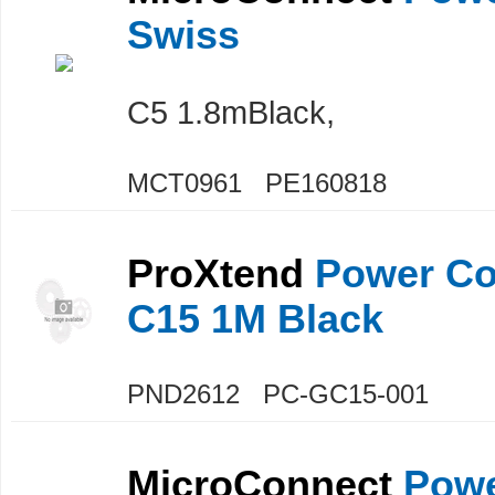
Swiss
C5 1.8mBlack,
MCT0961 PE160818
ProXtend
Power Co
C15 1M Black
PND2612 PC-GC15-001
MicroConnect
Powe