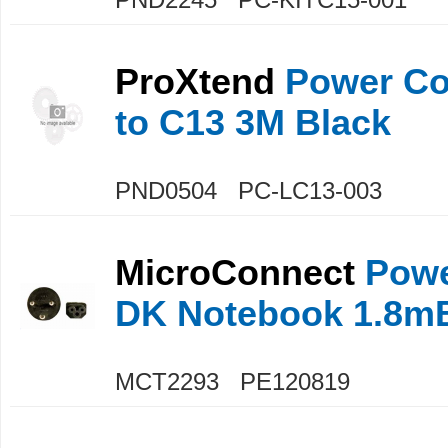
ProXtend
Power Cor
to C13 3M Black
PND0504 PC-LC13-003
MicroConnect
Powe
DK Notebook 1.8m
MCT2293 PE120819