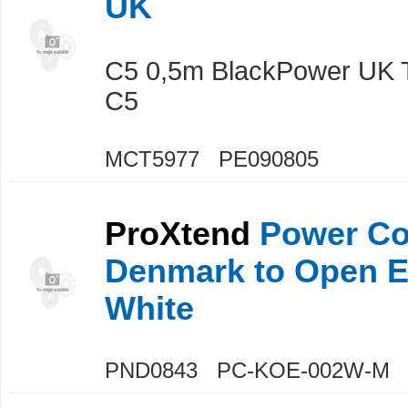
UK
C5 0,5m BlackPower UK 
C5
MCT5977 PE090805
ProXtend
Power Co
Denmark to Open 
White
PND0843 PC-KOE-002W-M