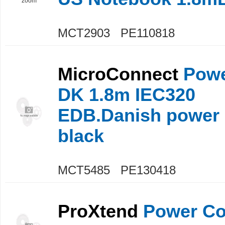
zoom
MCT2903 PE110818
MicroConnect
Powe
DK 1.8m IEC320
EDB.Danish power 
black
MCT5485 PE130418
ProXtend
Power Co