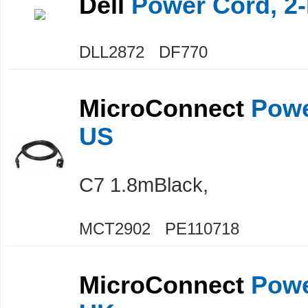
Dell
Power Cord, 2
DLL2872 DF770
MicroConnect
Powe
US
C7 1.8mBlack,
MCT2902 PE110718
MicroConnect
Powe