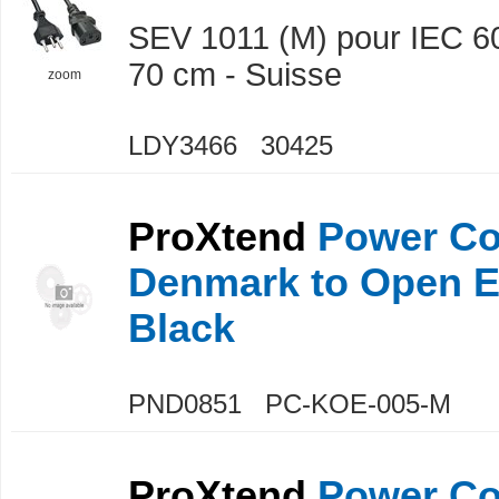
SEV 1011 (M) pour IEC 6
70 cm - Suisse
zoom
LDY3466 30425
ProXtend
Power Co
Denmark to Open 
Black
PND0851 PC-KOE-005-M
ProXtend
Power Co