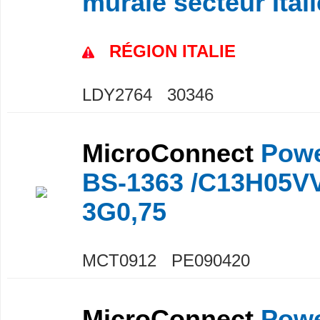
murale secteur Ital
RÉGION ITALIE
LDY2764 30346
MicroConnect
Powe
BS-1363 /C13H05V
3G0,75
MCT0912 PE090420
MicroConnect
Powe