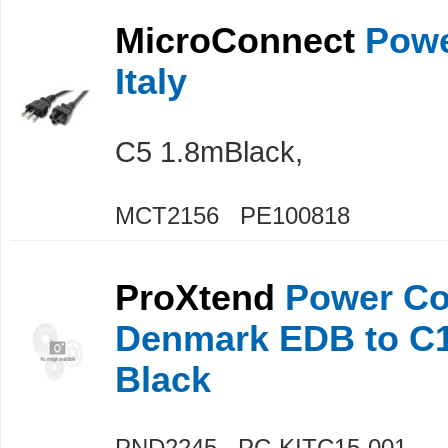
MicroConnect
Powe
Italy
C5 1.8mBlack,
MCT2156 PE100818
ProXtend
Power Co
Denmark EDB to C
Black
PND2245 PC-KITC15-001